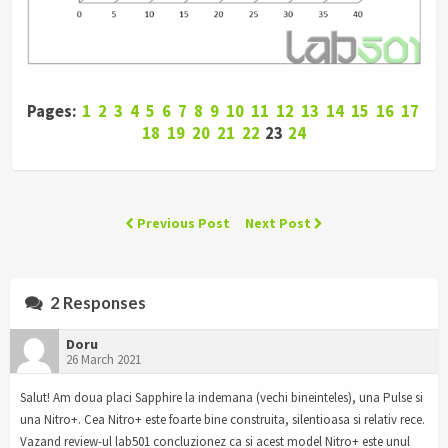
Pages:
1
2
3
4
5
6
7
8
9
10
11
12
13
14
15
16
17
18
19
20
21
22
23
24
Previous Post
Next Post
2 Responses
Doru
26 March 2021
Salut! Am doua placi Sapphire la indemana (vechi bineinteles), una Pulse si
una Nitro+. Cea Nitro+ este foarte bine construita, silentioasa si relativ rece.
Vazand review-ul lab501 concluzionez ca si acest model Nitro+ este unul