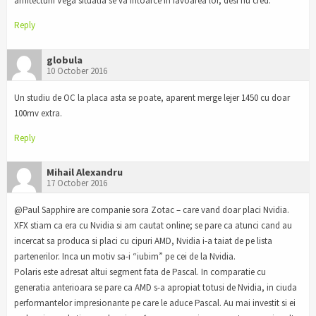
arhitecturii Vega situatia se va intoarce in favoarea lor, desi nu cred.
Reply
globula
10 October 2016
Un studiu de OC la placa asta se poate, aparent merge lejer 1450 cu doar
100mv extra.
Reply
Mihail Alexandru
17 October 2016
@Paul Sapphire are companie sora Zotac – care vand doar placi Nvidia.
XFX stiam ca era cu Nvidia si am cautat online; se pare ca atunci cand au
incercat sa produca si placi cu cipuri AMD, Nvidia i-a taiat de pe lista
partenerilor. Inca un motiv sa-i “iubim” pe cei de la Nvidia.
Polaris este adresat altui segment fata de Pascal. In comparatie cu
generatia anterioara se pare ca AMD s-a apropiat totusi de Nvidia, in ciuda
performantelor impresionante pe care le aduce Pascal. Au mai investit si ei