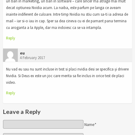
un ban in marketing, un ban in software – care sincer ma atrage mai mult
decat optiunea Nvidia acum. La naiba, este parfum pe langa ce aveam
inainte indiferent de culoare. Intre timp Nvidia nu stiu cum sa-ti ia adresa de
mail – iar si-o iau in cap. Sper sa dea cineva cu ei de pamant pana termina
cu aroganta a la Apple, dar ma indoiesc ca se va intampla.
Reply
eu
4 February 2017
Nu vad eu sau nu sunt incluse in test si placi nvidia desi se specifica și drivere
Nvidia. Si Deus ex este un joc care merita sa fie inclus in orice test de placi
video.
Reply
Leave a Reply
Name*