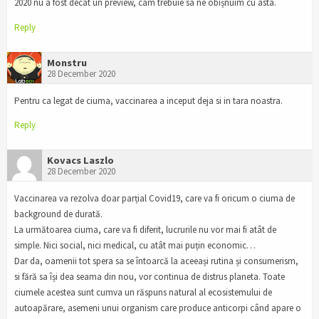
2020 nu a fost decât un preview, cam trebuie sa ne obișnuim cu asta.
Reply
Monstru
28 December 2020
Pentru ca legat de ciuma, vaccinarea a inceput deja si in tara noastra.
Reply
Kovacs Laszlo
28 December 2020
Vaccinarea va rezolva doar parțial Covid19, care va fi oricum o ciuma de
background de durată.
La următoarea ciuma, care va fi diferit, lucrurile nu vor mai fi atât de
simple. Nici social, nici medical, cu atât mai puțin economic…
Dar da, oamenii tot spera sa se întoarcă la aceeași rutina și consumerism,
si fără sa își dea seama din nou, vor continua de distrus planeta. Toate
ciumele acestea sunt cumva un răspuns natural al ecosistemului de
autoapărare, asemeni unui organism care produce anticorpi când apare o