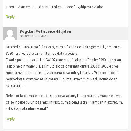
Tibor – vom vedea…dar nu cred ca despre flagship este vorba
Reply
Bogdan Petriceicu-Mujdeu
28 December 2020
Nu cred ca 3080Ti va fi flagship, cum a fost la celelalte generatii, pentru ca
3090 nu prea pare sa fie Titan de data aceasta.
Foarte probabil sa fie tot GA102 care erau “cat p-aci” sa fie 3090, dar n-au
iesit bine din wafer… Desi multi zic ca diferenta dintre 3080 si 3090 e prea
mica si nvidia nu are motiv sa puna ceva între, totusi… Probabil e doar
marketing si vom vedea in cateva luni mai exact cum va fi, acum doar
speculatii…
Referitor la ciuma e greu de spus ceva acum, tot speculatii, macar e ceva
ca se incepe cu un pas mic. In rest, cum ziceau latinii “semper in excretum,
set sole profundum variat”
Reply