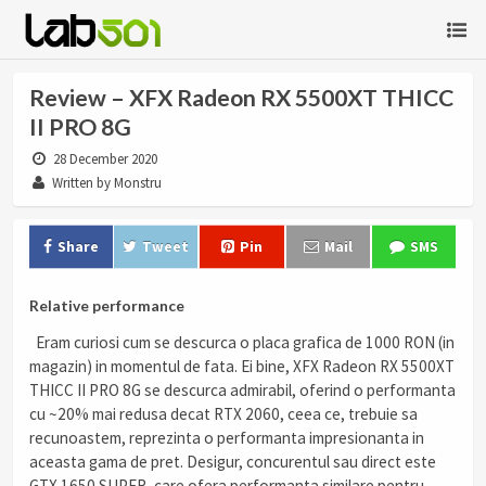
Review – XFX Radeon RX 5500XT THICC
II PRO 8G
28 December 2020
Written by Monstru
Share
Tweet
Pin
Mail
SMS
Relative performance
Eram curiosi cum se descurca o placa grafica de 1000 RON (in
magazin) in momentul de fata. Ei bine, XFX Radeon RX 5500XT
THICC II PRO 8G se descurca admirabil, oferind o performanta
cu ~20% mai redusa decat RTX 2060, ceea ce, trebuie sa
recunoastem, reprezinta o performanta impresionanta in
aceasta gama de pret. Desigur, concurentul sau direct este
GTX 1650 SUPER, care ofera performanta similare pentru