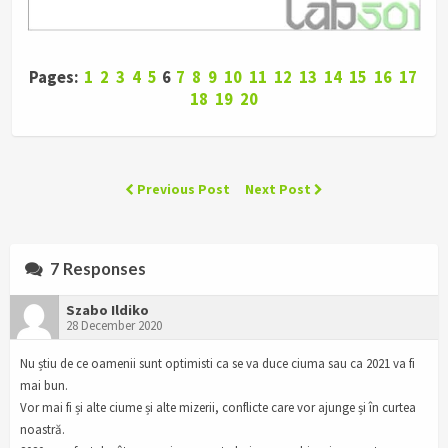
Pages:
1
2
3
4
5
6
7
8
9
10
11
12
13
14
15
16
17
18
19
20
Previous Post
Next Post
7 Responses
Szabo Ildiko
28 December 2020
Nu știu de ce oamenii sunt optimisti ca se va duce ciuma sau ca 2021 va fi
mai bun.
Vor mai fi și alte ciume și alte mizerii, conflicte care vor ajunge și în curtea
noastră.