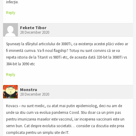
infecție.
Reply
Fekete Tibor
28 December 2020
Spuneați la sfârșitul articolului de 3080Ti, ca existența acestei plăci video ar
fi iminentă cumva. Va fi noul flagship? Totuși nu sunt convins că se va
repeta istoria de la TitanX vs 980Ti etc, de aceasta dată 320-bit la 3080Ti vs
384-bit la 3090 etc
Reply
Monstru
28 December 2020
Kovacs – nu sunt medic, cu atat mai putin epidemiolog, deci nu am de
unde sa stiu cum va evolua pandemia Covid. Stiu doar ca un prim pas
pentru imunizarea maselor este vaccinul, iar inceperea vaccinarii este un
semn bun. Cat despre evolutia societatii… consider ca discutia este prea
complicata pentru un simplu site de IT.