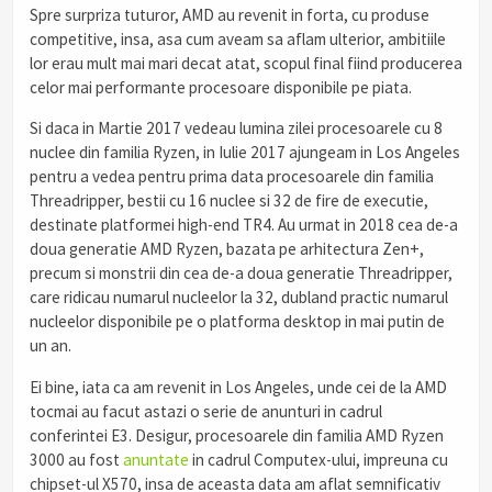
Spre surpriza tuturor, AMD au revenit in forta, cu produse
competitive, insa, asa cum aveam sa aflam ulterior, ambitiile
lor erau mult mai mari decat atat, scopul final fiind producerea
celor mai performante procesoare disponibile pe piata.
Si daca in Martie 2017 vedeau lumina zilei procesoarele cu 8
nuclee din familia Ryzen, in Iulie 2017 ajungeam in Los Angeles
pentru a vedea pentru prima data procesoarele din familia
Threadripper, bestii cu 16 nuclee si 32 de fire de executie,
destinate platformei high-end TR4. Au urmat in 2018 cea de-a
doua generatie AMD Ryzen, bazata pe arhitectura Zen+,
precum si monstrii din cea de-a doua generatie Threadripper,
care ridicau numarul nucleelor la 32, dubland practic numarul
nucleelor disponibile pe o platforma desktop in mai putin de
un an.
Ei bine, iata ca am revenit in Los Angeles, unde cei de la AMD
tocmai au facut astazi o serie de anunturi in cadrul
conferintei E3. Desigur, procesoarele din familia AMD Ryzen
3000 au fost
anuntate
in cadrul Computex-ului, impreuna cu
chipset-ul X570, insa de aceasta data am aflat semnificativ