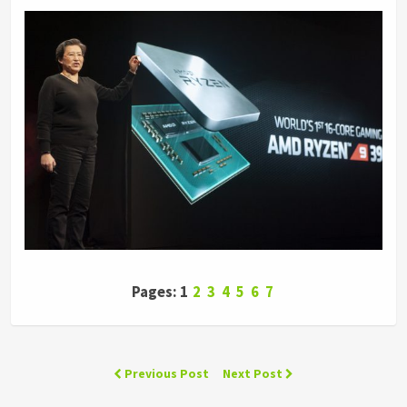
Pages: 1
2
3
4
5
6
7
Previous Post
Next Post