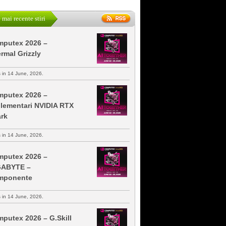
 mai recente stiri
putex 2026 –
rmal Grizzly
s in 14 June, 2026.
putex 2026 –
lementari NVIDIA RTX
rk
s in 14 June, 2026.
putex 2026 –
GABYTE –
mponente
s in 14 June, 2026.
putex 2026 – G.Skill