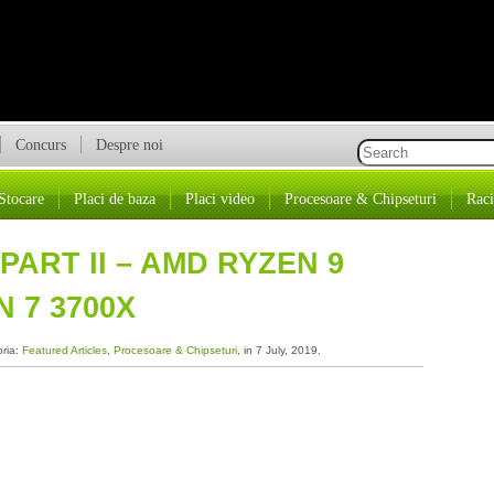
Concurs
Despre noi
Stocare
Placi de baza
Placi video
Procesoare & Chipseturi
Raci
PART II – AMD RYZEN 9
 7 3700X
oria:
Featured Articles
,
Procesoare & Chipseturi
, in 7 July, 2019.