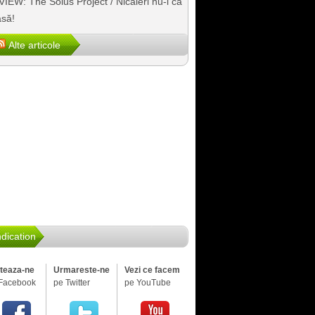
IEW: The Solus Project / Nicăieri nu-i ca
să!
Alte articole
dication
iteaza-ne
Urmareste-ne
Vezi ce facem
Facebook
pe Twitter
pe YouTube