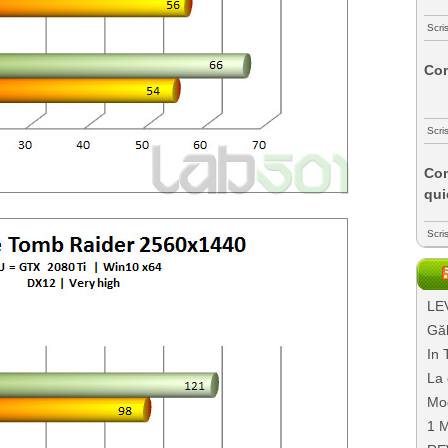
Scri
Com
Scri
Com
qui
Scri
LEV
Găl
In 
La 
Mo
1 M