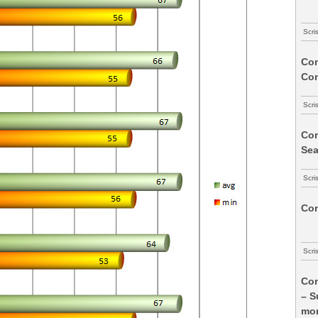
Scri
Com
Co
Scri
Com
Sea
Scri
Com
Scri
Com
– S
mon