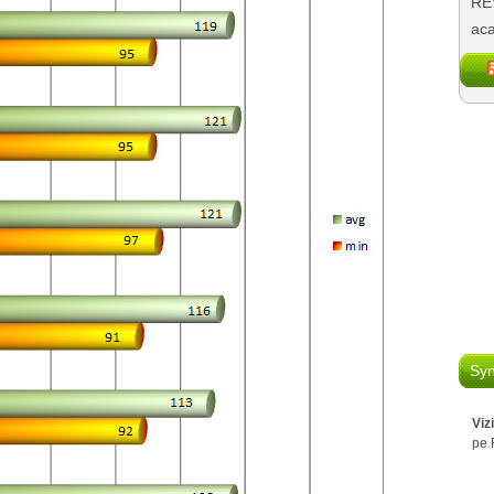
REV
aca
Syn
Viz
pe 