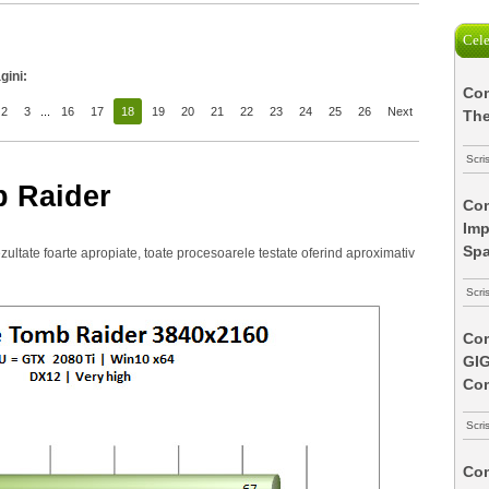
Cele
gini:
Com
2
3
...
16
17
18
19
20
21
22
23
24
25
26
Next
The
Scri
 Raider
Com
Imp
Spa
ltate foarte apropiate, toate procesoarele testate oferind aproximativ
Scri
Com
GI
Co
Scri
Com