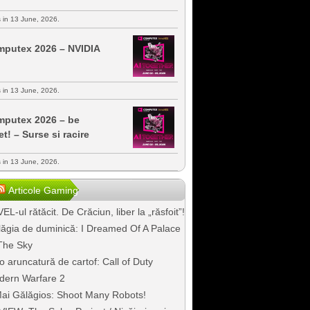
s in 13 June, 2026.
putex 2026 – NVIDIA
s in 13 June, 2026.
putex 2026 – be
et! – Surse si racire
s in 13 June, 2026.
Articole Gaming
EL-ul rătăcit. De Crăciun, liber la „răsfoit”!
ăgia de duminică: I Dreamed Of A Palace
The Sky
o aruncatură de cartof: Call of Duty
dern Warfare 2
ai Gălăgios: Shoot Many Robots!