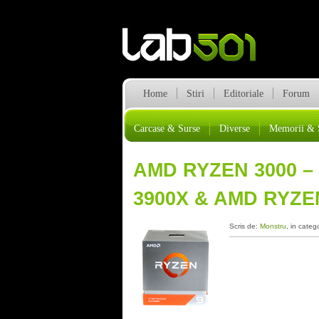
Home
Stiri
Editoriale
Forum
Carcase & Surse
Diverse
Memorii & 
AMD RYZEN 3000 – 
3900X & AMD RYZEN
Scris de:
Monstru
, in categ