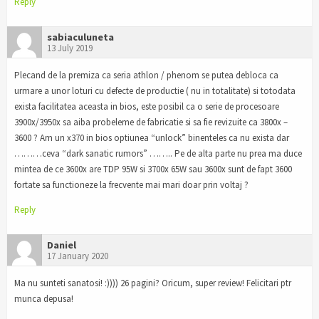
Reply
sabiaculuneta
13 July 2019
Plecand de la premiza ca seria athlon / phenom se putea debloca ca
urmare a unor loturi cu defecte de productie ( nu in totalitate) si totodata
exista facilitatea aceasta in bios, este posibil ca o serie de procesoare
3900x/3950x sa aiba probeleme de fabricatie si sa fie revizuite ca 3800x –
3600 ? Am un x370 in bios optiunea “unlock” binenteles ca nu exista dar
………ceva “dark sanatic rumors” …….. Pe de alta parte nu prea ma duce
mintea de ce 3600x are TDP 95W si 3700x 65W sau 3600x sunt de fapt 3600
fortate sa functioneze la frecvente mai mari doar prin voltaj ?
Reply
Daniel
17 January 2020
Ma nu sunteti sanatosi! :)))) 26 pagini? Oricum, super review! Felicitari ptr
munca depusa!