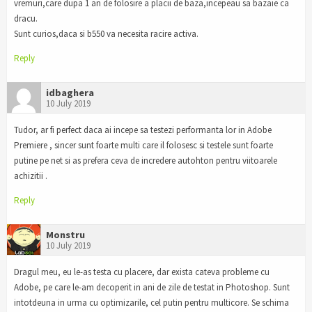
vremuri,care dupa 1 an de folosire a placii de baza,incepeau sa bazaie ca
dracu.
Sunt curios,daca si b550 va necesita racire activa.
Reply
idbaghera
10 July 2019
Tudor, ar fi perfect daca ai incepe sa testezi performanta lor in Adobe
Premiere , sincer sunt foarte multi care il folosesc si testele sunt foarte
putine pe net si as prefera ceva de incredere autohton pentru viitoarele
achizitii .
Reply
Monstru
10 July 2019
Dragul meu, eu le-as testa cu placere, dar exista cateva probleme cu
Adobe, pe care le-am decoperit in ani de zile de testat in Photoshop. Sunt
intotdeuna in urma cu optimizarile, cel putin pentru multicore. Se schima