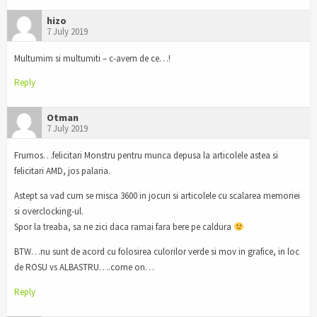
hizo
7 July 2019
Multumim si multumiti – c-avem de ce…!
Reply
Otman
7 July 2019
Frumos…felicitari Monstru pentru munca depusa la articolele astea si
felicitari AMD, jos palaria.
Astept sa vad cum se misca 3600 in jocuri si articolele cu scalarea memoriei
si overclocking-ul.
Spor la treaba, sa ne zici daca ramai fara bere pe caldura
BTW…nu sunt de acord cu folosirea culorilor verde si mov in grafice, in loc
de ROSU vs ALBASTRU….come on…
Reply