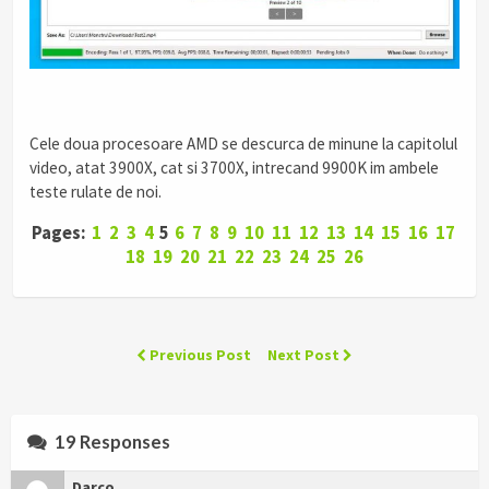
Cele doua procesoare AMD se descurca de minune la capitolul
video, atat 3900X, cat si 3700X, intrecand 9900K im ambele
teste rulate de noi.
Pages:
1
2
3
4
5
6
7
8
9
10
11
12
13
14
15
16
17
18
19
20
21
22
23
24
25
26
Previous Post
Next Post
19 Responses
Darco