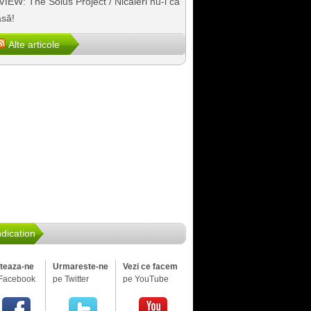
IEW: The Solus Project / Nicăieri nu-i ca
să!
Alte articole
dication
iteaza-ne
Urmareste-ne
Vezi ce facem
Facebook
pe Twitter
pe YouTube