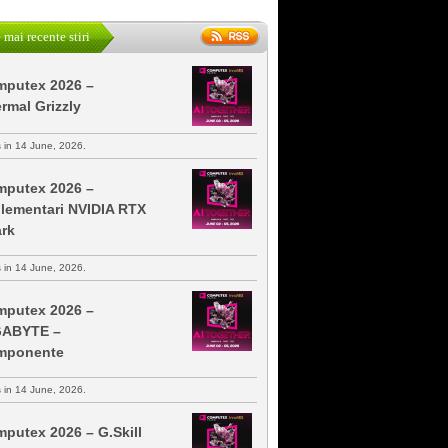
 mai recente stiri
putex 2026 –
rmal Grizzly
s in 14 June, 2026.
putex 2026 –
lementari NVIDIA RTX
rk
s in 14 June, 2026.
putex 2026 –
GABYTE –
mponente
s in 14 June, 2026.
putex 2026 – G.Skill