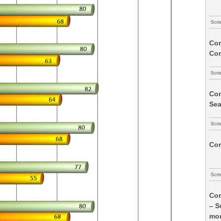
Scri
Com
Co
Scri
Com
Sea
Scri
Com
Scri
Com
– S
mon