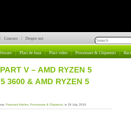
Concurs
Despre noi
Stocare
Placi de baza
Placi video
Procesoare & Chipseturi
Raci
 PART V – AMD RYZEN 5
5 3600 & AMD RYZEN 5
oria:
Featured Articles
,
Procesoare & Chipseturi
, in 29 July, 2019.