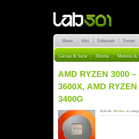
Home
Stiri
Editoriale
Forum
Carcase & Surse
Diverse
Memorii & 
AMD RYZEN 3000 –
3600X, AMD RYZEN 
3400G
Scris de:
Monstru
, in categ