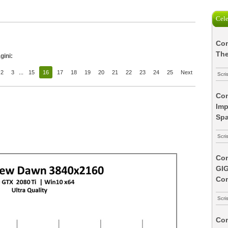
Cele
Com
The
gini:
2
3
...
15
16
17
18
19
20
21
22
23
24
25
Next
Scri
Com
Imp
Spa
Scri
Com
GI
Co
Scri
Com