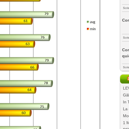
Scri
Com
Scri
Com
qui
Scri
LEV
Găl
In 
La 
Mo
1 M