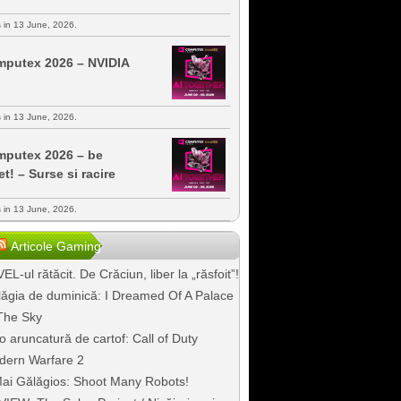
s in 13 June, 2026.
putex 2026 – NVIDIA
s in 13 June, 2026.
putex 2026 – be
et! – Surse si racire
s in 13 June, 2026.
Articole Gaming
EL-ul rătăcit. De Crăciun, liber la „răsfoit”!
ăgia de duminică: I Dreamed Of A Palace
The Sky
o aruncatură de cartof: Call of Duty
dern Warfare 2
ai Gălăgios: Shoot Many Robots!