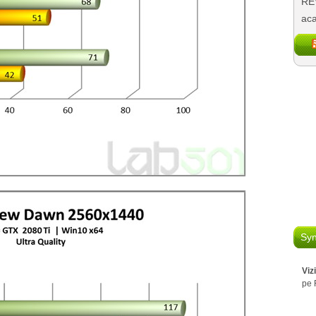
REV
aca
Syn
Viz
pe 