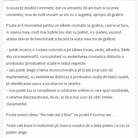
Si scuze pt double comment, dar va urmaresc de ani buni si nu prea
comentez, insa de mult vroiam sa vin cu o sugestie, apropo de grafice:
Poate ar fi momentul pentru un refresh cromatic la grafice, care le-ar face,
in opinia mea, mult mai lizibile (nu dati cu pietre!, e o parere, vazand
atatea site-uri de benchmark si facand la viata mea mii de grafice):
– puteti incerca o codare coloristica pe tabere (rosie, verde, albastra, fidelii
stiu ce inseamna!!!), concomitent cu evidentierea cromatica distincta a
produsului (produselor) vizate in testul respectiv
– sau puteti alege o tema monocromatica pt toate (mai usor de
implementat), cu evidentirea distincta a produselor vizate de testul curent,
pt identificarea usora a pozitiei lor in ierarhie
– mai puteti lua in considerare si schibarea ordinei in care apar rezultatele,
o ierarhie descrescatoare, de ex, ar face mai usor de citit/ inteles
clasamentul.
Poate uneori ideea “the new red is blue” nu poate fi tocmai rea …
Toate cele bune si multumim pt munca voastra de a testa pentru ca noi sa
putem alege