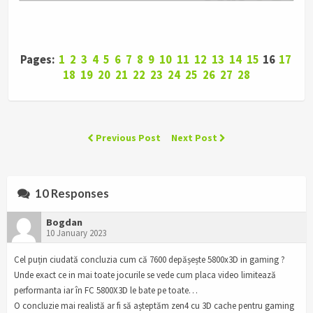
Pages:
1
2
3
4
5
6
7
8
9
10
11
12
13
14
15
16
17
18
19
20
21
22
23
24
25
26
27
28
Previous Post
Next Post
10 Responses
Bogdan
10 January 2023
Cel puțin ciudată concluzia cum că 7600 depășește 5800x3D in gaming ?
Unde exact ce in mai toate jocurile se vede cum placa video limitează
performanta iar în FC 5800X3D le bate pe toate…
O concluzie mai realistă ar fi să așteptăm zen4 cu 3D cache pentru gaming