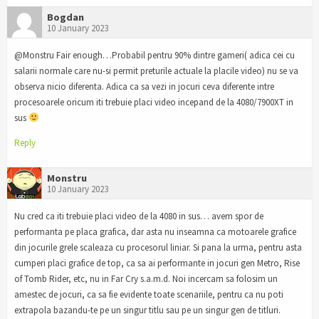
Bogdan
10 January 2023
@Monstru Fair enough…Probabil pentru 90% dintre gameri( adica cei cu
salarii normale care nu-si permit preturile actuale la placile video) nu se va
observa nicio diferenta. Adica ca sa vezi in jocuri ceva diferente intre
procesoarele oricum iti trebuie placi video incepand de la 4080/7900XT in
sus
Reply
Monstru
10 January 2023
Nu cred ca iti trebuie placi video de la 4080 in sus… avem spor de
performanta pe placa grafica, dar asta nu inseamna ca motoarele grafice
din jocurile grele scaleaza cu procesorul liniar. Si pana la urma, pentru asta
cumperi placi grafice de top, ca sa ai performante in jocuri gen Metro, Rise
of Tomb Rider, etc, nu in Far Cry s.a.m.d. Noi incercam sa folosim un
amestec de jocuri, ca sa fie evidente toate scenariile, pentru ca nu poti
extrapola bazandu-te pe un singur titlu sau pe un singur gen de titluri.