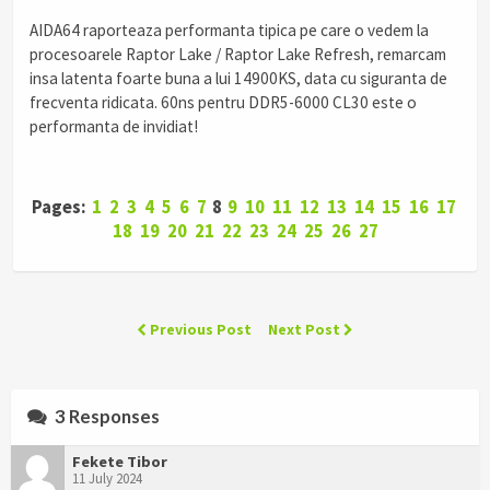
AIDA64 raporteaza performanta tipica pe care o vedem la
procesoarele Raptor Lake / Raptor Lake Refresh, remarcam
insa latenta foarte buna a lui 14900KS, data cu siguranta de
frecventa ridicata. 60ns pentru DDR5-6000 CL30 este o
performanta de invidiat!
Pages:
1
2
3
4
5
6
7
8
9
10
11
12
13
14
15
16
17
18
19
20
21
22
23
24
25
26
27
Previous Post
Next Post
3 Responses
Fekete Tibor
11 July 2024