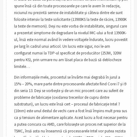
spune însă că din toate procesoarele pe care le avem în redacție,
niciunul nu prezintă semne de instabilitate și câteva dintre ele sunt
folosite intensiv la teste solicitante (13900KS la teste de răcire, 13900K
la teste de memorii). Deși nu este vorba de instabilitate, singurul care
a prezentat simptome de degradare la nivelul IMC-ului a fost 13900K-
ul, însă este normal având în vedere voltajele îndurate, lucru povestit
pe larg în cadrul unui articol. Un lucru este sigur, noi le-am
configurat numai la TDP-ul specificat de producător (253W, 320W
pentru KS), prin urmare nu am lăsat placa de bază să deblocheze
limitele…
Din informațiile mele, procentul se învârte mai degrabă în jurul a
15% – 20%, mare parte dintre procesoarele afectate fiind Core i7 și i9
din seria 13. Deși se vorbește și de un mic procent care au suferit de
probleme de fabricație (oxidarea trecerilor de cupru dintre
substraturi), un lucru este însă cert – procesul de fabricație Intel 7
(10nm) este unul destul de vechi care a fost însă împins mult prea sus
ca și tensiuni de alimentare aplicate. Acest lucru a fost necesar pentru
a putea concura cu AMD, care folosește un proces net superior de la
TSMC, însă asta nu înseamnă că procesoarele Intel vor putea rezista