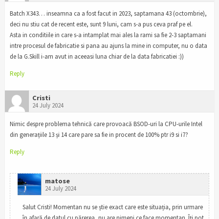
Batch X343… inseamna ca a fost facut in 2023, saptamana 43 (octombrie),
deci nu stiu cat de recent este, sunt 9 luni, cam s-a pus ceva praf pe el.
Asta in conditiile in care s-a intamplat mai ales la rami sa fie 2-3 saptamani
intre procesul de fabricatie si pana au ajuns la mine in computer, nu o data
de la G.Skill i-am avut in aceeasi luna chiar de la data fabricatiei :))
Reply
Cristi
24 July 2024
Nimic despre problema tehnică care provoacă BSOD-uri la CPU-urile Intel
din generațiile 13 și 14 care pare sa fie in procent de 100% ptr i9 si i7?
Reply
matose
24 July 2024
Salut Cristi! Momentan nu se știe exact care este situația, prin urmare
în afară de datul cu părerea, nu are nimeni ce face momentan. Îți pot