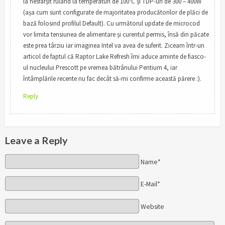
la nesfârșit rulând la temperaturi de 100°C și TDP-uri de 300 – 400W
(așa cum sunt configurate de majoritatea producătorilor de plăci de
bază folosind profilul Default). Cu următorul update de microcod
vor limita tensiunea de alimentare și curentul permis, însă din păcate
este prea târziu iar imaginea Intel va avea de suferit. Ziceam într-un
articol de faptul că Raptor Lake Refresh îmi aduce aminte de fiasco-
ul nucleului Prescott pe vremea bătrânului Pentium 4, iar
întâmplările recente nu fac decât să-mi confirme această părere :).
Reply
Leave a Reply
Name*
E-Mail*
Website