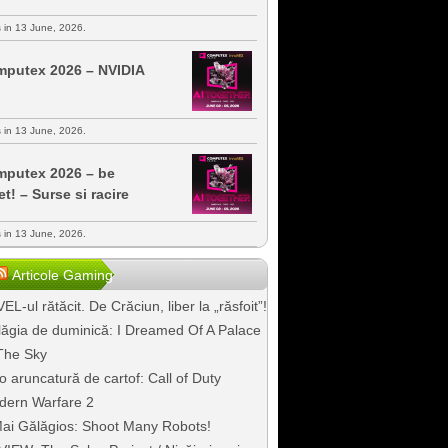
s in 13 June, 2026.
putex 2026 – NVIDIA
s in 13 June, 2026.
putex 2026 – be
et! – Surse si racire
s in 13 June, 2026.
Articole Gaming
EL-ul rătăcit. De Crăciun, liber la „răsfoit”!
ăgia de duminică: I Dreamed Of A Palace
The Sky
o aruncatură de cartof: Call of Duty
dern Warfare 2
ai Gălăgios: Shoot Many Robots!