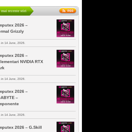
 mai recente stiri
putex 2026 –
rmal Grizzly
s in 14 June, 2026.
putex 2026 –
lementari NVIDIA RTX
rk
s in 14 June, 2026.
putex 2026 –
GABYTE –
mponente
s in 14 June, 2026.
putex 2026 – G.Skill