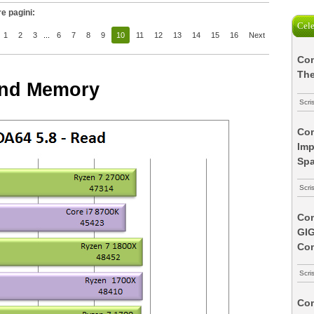
e pagini:
Cele
1
2
3
...
6
7
8
9
10
11
12
13
14
15
16
Next
Com
The
and Memory
Scri
Com
Imp
Spa
Scri
Com
GI
Co
Scri
Com