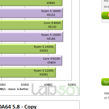
REV
aca
Syn
Viz
pe 