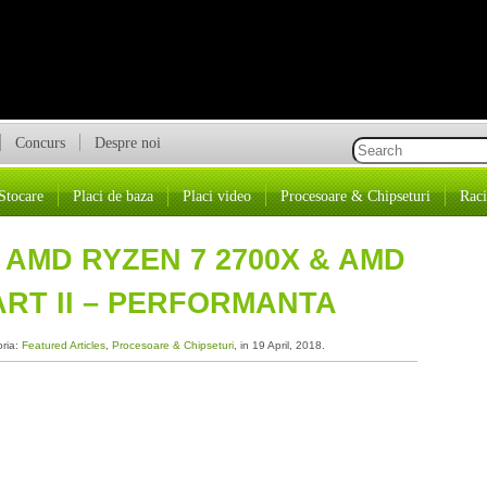
Concurs
Despre noi
Stocare
Placi de baza
Placi video
Procesoare & Chipseturi
Raci
 AMD RYZEN 7 2700X & AMD
PART II – PERFORMANTA
oria:
Featured Articles
,
Procesoare & Chipseturi
, in 19 April, 2018.