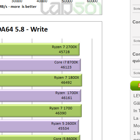
Scri
Com
Scri
Com
qui
Scri
LEV
Găl
In 
La 
Mo
1 M