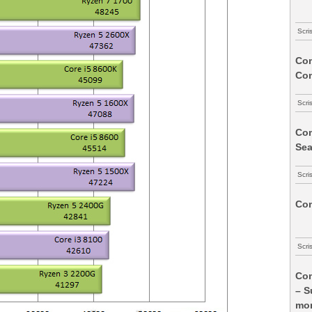
Scri
Com
Co
Scri
Com
Sea
Scri
Com
Scri
Com
– S
mon