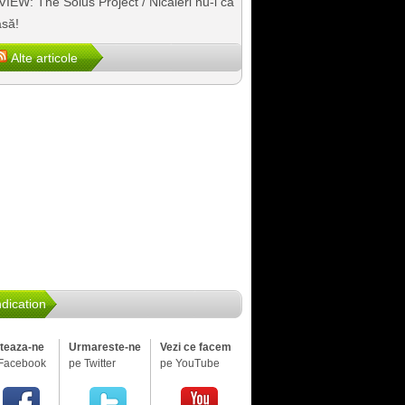
IEW: The Solus Project / Nicăieri nu-i ca
să!
Alte articole
dication
iteaza-ne
Urmareste-ne
Vezi ce facem
Facebook
pe Twitter
pe YouTube