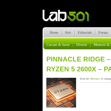
Home
Stiri
Editoriale
Forum
Carcase & Surse
Diverse
Memorii & 
PINNACLE RIDGE –
RYZEN 5 2600X – 
Scris de:
Monstru
, in categ