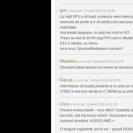
grrr
a scris pe:
19 April 2018 la 18:48
La high FPS e alt load, conteaza mem latency s
mancare de peste si e ok pentru cei care joa
majoritate.
Asa testati degeaba, cu atat mai mult in RO.
Vreau sa vad la 30-60 avg FPS care e situatia s
D12 si Nvidia, nu mersi.
Inca ceva, Spectre/Meltdawon paches?
Monstru
a scris pe:
19 April 2018 la 19:29
Discutam totusi despre un review de procesoa
Dacus
a scris pe:
19 April 2018 la 19:55
Intel trebuie să scadă prețurile și cu asta am z
2700X e mai bun decât un i7 8600k la un preț
Liviu
a scris pe:
19 April 2018 la 21:39
Frumos review baieti – nice effort ! Superbe 
tras tare, dar ma bucur enorm. Daca pana acu
numarul acestora. KUDOS AMD >
O singura rugaminte am la voi – puneti ROSU/BL