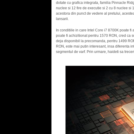
dotate cu grafica integrata, familia Pinnacle Ri
nuclee si 12 fire de executie si 2 cu 8 nuclee si
acestora din punct de vedere al pretului, acest
lansarii.
In conditiile in care Intel Core i7 8700K poate
poate fi achizitionat pentru 1570 RON, cred ca 
deja disponibil la precomanda, pentru 1499 RO
RON, este mai putin interesant, insa diferenta int
segmentul de varf. Prin urmare, haideti sa trece