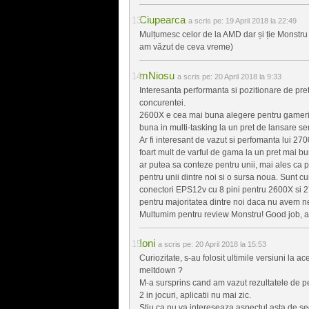
Ciupearca
a scris pe:
19 April 2018 la 22:49
Mulțumesc celor de la AMD dar și ție Monstru
am văzut de ceva vreme)
mNiosu
a scris pe:
20 April 2018 la 9:33
Interesanta performanta si pozitionare de pre
concurentei.
2600X e cea mai buna alegere pentru gameri
buna in multi-tasking la un pret de lansare se
Ar fi interesant de vazut si perfomanta lui 270
foart mult de varful de gama la un pret mai b
ar putea sa conteze pentru unii, mai ales ca 
pentru unii dintre noi si o sursa noua. Sunt 
conectori EPS12v cu 8 pini pentru 2600X si 
pentru majoritatea dintre noi daca nu avem ne
Multumim pentru review Monstru! Good job, a
Ioni
a scris pe:
20 April 2018 la 15:53
Curiozitate, s-au folosit ultimile versiuni la a
meltdown ?
M-a sursprins cand am vazut rezultatele de p
2 in jocuri, aplicatii nu mai zic.
Stiu ca nu va intereseaza aspectul asta de sec