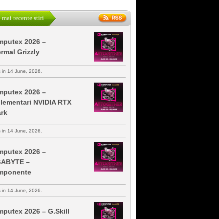
 mai recente stiri
putex 2026 –
rmal Grizzly
s in 14 June, 2026.
putex 2026 –
lementari NVIDIA RTX
rk
s in 14 June, 2026.
putex 2026 –
GABYTE –
mponente
s in 14 June, 2026.
putex 2026 – G.Skill