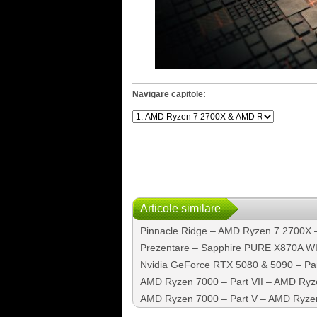
Navigare capitole:
Articole similare
Pinnacle Ridge – AMD Ryzen 7 2700X – 
Prezentare – Sapphire PURE X870A WI
Nvidia GeForce RTX 5080 & 5090 – Part 
AMD Ryzen 7000 – Part VII – AMD Ry
AMD Ryzen 7000 – Part V – AMD Ryze