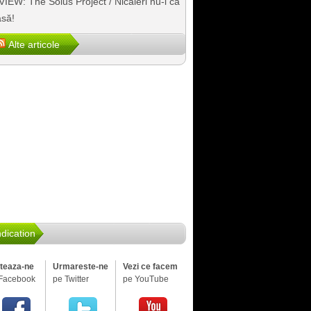
IEW: The Solus Project / Nicăieri nu-i ca
să!
Alte articole
dication
iteaza-ne
Urmareste-ne
Vezi ce facem
Facebook
pe Twitter
pe YouTube