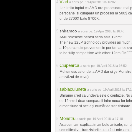
Vlad
a scris pe:
19 April 2018 la 16:02
I-ar limita faptul ca AMD are procesoare mai 
persoane isi cumpara un procesor la 500$ ca 
unde 2700X bate 8700K.
shiramoo
a scris pe:
19 April 2018 la 16:46
AMD foloseste pentru seria asta 12nm”
The new 12LP technology provides as much as
a 10 percent improvement in performance ove
to be fully competitive with other 12nm FinFET
Ciupearca
a scris pe:
19 April 2018 la 16:52
Mulțumesc celor de la AMD dar și ție Monstru
am văzut de ceva)
sabiaculuneta
a scris pe:
19 April 2018 la 17:1
Shiramo cred ca undeva este o confuzie. Nu am 
de 12nm ci doar comparații intre noua lor te
dimensiune si același număr de tranzistoare.
Monstru
a scris pe:
19 April 2018 la 17:18
Asa cum am explicat in ambele articole, sunt 
semnificativ – tranzistorii nu au fost micsorati.