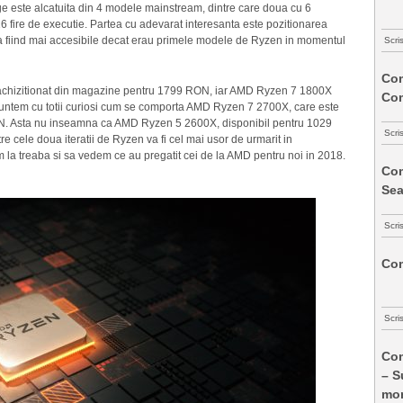
dge este alcatuita din 4 modele mainstream, dintre care doua cu 6
 16 fire de executie. Partea cu adevarat interesanta este pozitionarea
ea fiind mai accesibile decat erau primele modele de Ryzen in momentul
Scri
Com
 fi achizitionat din magazine pentru 1799 RON, iar AMD Ryzen 7 1800X
Co
suntem cu totii curiosi cum se comporta AMD Ryzen 7 2700X, care este
N. Asta nu inseamna ca AMD Ryzen 5 2600X, disponibil pentru 1029
Scri
re cele doua iteratii de Ryzen va fi cel mai usor de urmarit in
m la treaba si sa vedem ce au pregatit cei de la AMD pentru noi in 2018.
Com
Sea
Scri
Com
Scri
Com
– S
mon