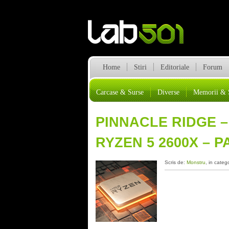
Home
Stiri
Editoriale
Forum
Carcase & Surse
Diverse
Memorii & 
PINNACLE RIDGE –
RYZEN 5 2600X – 
Scris de:
Monstru
, in categ