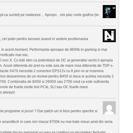
 pt ca sunteți pe metereze… Apropo…imi plac noile grafice (le-
t, cel putin pentru lansare avand in vedere pozitionarea
 in acest moment. Performanta aproape de 8600k in gaming si mai
mnificativ mai mic.
0 non X. Cu totii stim ca potentialul de OC al generatiei vechi il apropia
un. Acum diferenta de pret nu este asa de mare insa diferenta de TDP s-
placile X470 necesita 2 conectori EPS12v cu 8 pini ce ar insemna
curios deasemnea de un review pentru B450 si daca si acelea necesita 2
2700. Combinatia de B450 si 2600X sau 2700 cred ca este suficienta
voie de foarte multe linii PCIe, SLI sau OC foarte mare.
s always!
cele programe si jocuri ? Dar patch-uri si bios pentru spectre si
e anandtech in care nici macar 8700k nu mai bate vreun amd din seria
uritate dar eu personal as vrea sa continui sa imi platesc facturile