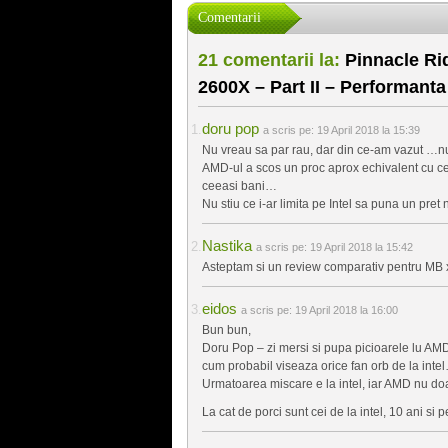
Comentarii
21 comentarii la:
Pinnacle Ri
2600X – Part II – Performanta
doru pop
a scris pe:
19 April 2018 la 15:39
Nu vreau sa par rau, dar din ce-am vazut …n
AMD-ul a scos un proc aprox echivalent cu ce
ceeasi bani…
Nu stiu ce i-ar limita pe Intel sa puna un pret
Nastika
a scris pe:
19 April 2018 la 15:42
Asteptam si un review comparativ pentru MB
eidos
a scris pe:
19 April 2018 la 16:00
Bun bun,
Doru Pop – zi mersi si pupa picioarele lu AMD
cum probabil viseaza orice fan orb de la inte
Urmatoarea miscare e la intel, iar AMD nu d
La cat de porci sunt cei de la intel, 10 ani si