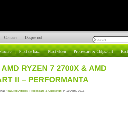
Concurs
Despre noi
Stocare
Placi de baza
Placi video
Procesoare & Chipseturi
Raci
 AMD RYZEN 7 2700X & AMD
PART II – PERFORMANTA
oria:
Featured Articles
,
Procesoare & Chipseturi
, in 19 April, 2018.