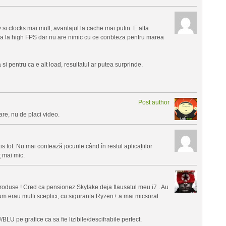
i clocks mai mult, avantajul la cache mai putin. E alta
ca la high FPS dar nu are nimic cu ce conbteza pentru marea
i pentru ca e alt load, resultatul ar putea surprinde.
Post author
re, nu de placi video.
is tot. Nu mai contează jocurile când în restul aplicațiilor
 mai mic.
produse ! Cred ca pensionez Skylake deja flausatul meu i7 . Au
m erau multi sceptici, cu siguranta Ryzen+ a mai micsorat
U pe grafice ca sa fie lizibile/descifrabile perfect.