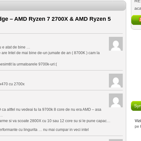
REV
aca
dge – AMD Ryzen 7 2700X & AMD Ryzen 5
u e atat de bine …
 are Intel de mai bine de-un jumate de an ( 8700K ) cam la
 nesimtit la urmatoarele 9700k-uri:(
 x470 cu 2700x
Syn
 ca altfel nu vedeai tu la 9700k 8 core de nu era AMD – asa
l…
oarme si va scoate 2800X cu 10 sau 12 core su si le pune capac…
Viz
pe 
 performante cu lingurita … nu mai cumpar in veci intel