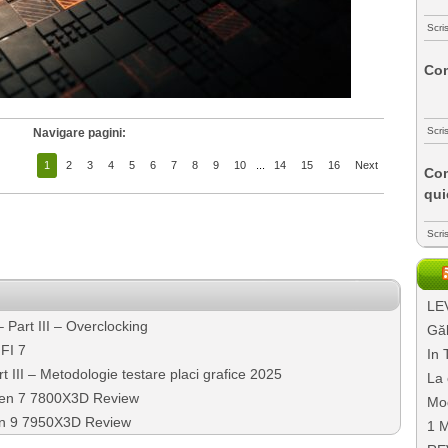
Scri
Com
Scri
Navigare pagini:
1
2
3
4
5
6
7
8
9
10
...
14
15
16
Next
Com
qui
Scri
LEV
Part III – Overclocking
Găl
FI 7
In 
III – Metodologie testare placi grafice 2025
La 
zen 7 7800X3D Review
Mo
n 9 7950X3D Review
1 M