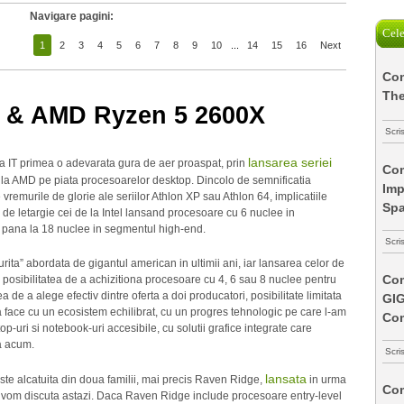
Navigare pagini:
Cele
1
2
3
4
5
6
7
8
9
10
...
14
15
16
Next
Com
The
 & AMD Ryzen 5 2600X
Scri
lansarea seriei
ria IT primea o adevarata gura de aer proaspat, prin
Com
e la AMD pe piata procesoarelor desktop. Dincolo de semnificatia
Imp
 vremurile de glorie ale seriilor Athlon XP sau Athlon 64, implicatiile
Spa
e de letargie cei de la Intel lansand procesoare cu 6 nuclee in
 pana la 18 nuclee in segmentul high-end.
Scri
ita” abordata de gigantul american in ultimii ani, iar lansarea celor de
Com
 posibilitatea de a achizitiona procesoare cu 4, 6 sau 8 nuclee pentru
ea de a alege efectiv dintre oferta a doi producatori, posibilitate limitata
GI
-a face cu un ecosistem echilibrat, cu un progres tehnologic pe care l-am
Co
op-uri si notebook-uri accesibile, cu solutii grafice integrate care
a acum.
Scri
lansata
te alcatuita din doua familii, mai precis Raven Ridge,
in urma
Com
e vom discuta astazi. Daca Raven Ridge include procesoare entry-level