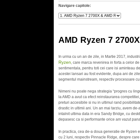
Navigare capitole:
AMD Ryzen 7 2700X
In urma cu un an de zile, in Martie 2017, indust
Ryzen
, care marca revenirea in forta a celor d
sentimentala, pentru toti cei care isi aminteau de
acestei lansari au fost evidente, dupa ani de zil
segmentul mainstream, respectiv procesoare cu
Nimeni nu poate nega strategia “progres cu lingur
la AMD a avut ca efect reinstaurarea competitiei,
preturi accesibile si nu in ultimul rand posibilitat
drastic in ultimii ani. Un an mai tarziu, avem de
intalnit ultima data in era Sandy Bridge, cu deskt
depasesc ca si performante orice am vazut pan
In practica, cea de-a doua generatie de Ryzen es
cu 2 luni, respectiv Pinnacle Ridge, despre car