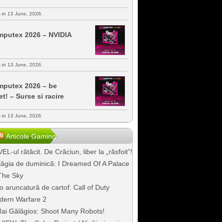
s in 13 June, 2026.
putex 2026 – NVIDIA
s in 13 June, 2026.
putex 2026 – be
et! – Surse si racire
s in 13 June, 2026.
Articole Gaming
EL-ul rătăcit. De Crăciun, liber la „răsfoit”!
ăgia de duminică: I Dreamed Of A Palace
The Sky
o aruncatură de cartof: Call of Duty
dern Warfare 2
ai Gălăgios: Shoot Many Robots!