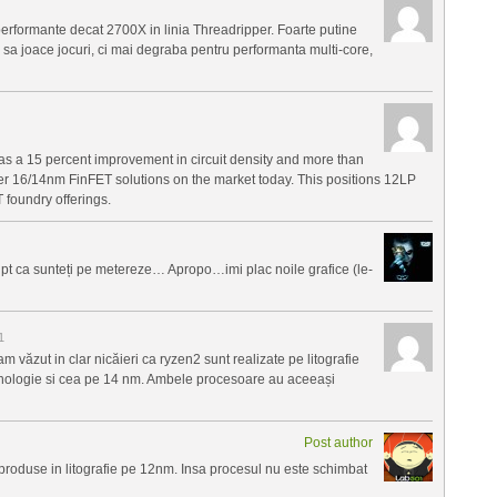
performante decat 2700X in linia Threadripper. Foarte putine
sa joace jocuri, ci mai degraba pentru performanta multi-core,
 a 15 percent improvement in circuit density and more than
r 16/14nm FinFET solutions on the market today. This positions 12LP
 foundry offerings.
 pt ca sunteți pe metereze… Apropo…imi plac noile grafice (le-
1
văzut in clar nicăieri ca ryzen2 sunt realizate pe litografie
hnologie si cea pe 14 nm. Ambele procesoare au aceeași
Post author
produse in litografie pe 12nm. Insa procesul nu este schimbat