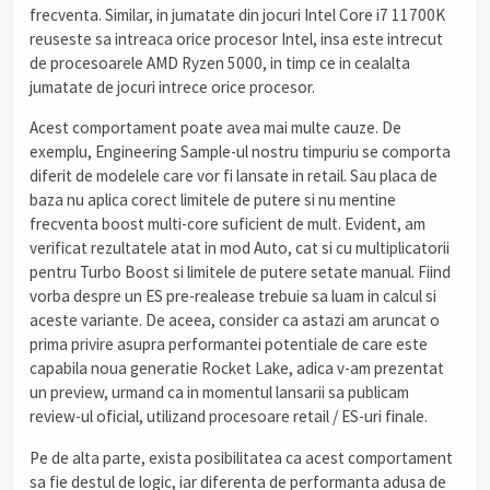
frecventa. Similar, in jumatate din jocuri Intel Core i7 11700K
reuseste sa intreaca orice procesor Intel, insa este intrecut
de procesoarele AMD Ryzen 5000, in timp ce in cealalta
jumatate de jocuri intrece orice procesor.
Acest comportament poate avea mai multe cauze. De
exemplu, Engineering Sample-ul nostru timpuriu se comporta
diferit de modelele care vor fi lansate in retail. Sau placa de
baza nu aplica corect limitele de putere si nu mentine
frecventa boost multi-core suficient de mult. Evident, am
verificat rezultatele atat in mod Auto, cat si cu multiplicatorii
pentru Turbo Boost si limitele de putere setate manual. Fiind
vorba despre un ES pre-realease trebuie sa luam in calcul si
aceste variante. De aceea, consider ca astazi am aruncat o
prima privire asupra performantei potentiale de care este
capabila noua generatie Rocket Lake, adica v-am prezentat
un preview, urmand ca in momentul lansarii sa publicam
review-ul oficial, utilizand procesoare retail / ES-uri finale.
Pe de alta parte, exista posibilitatea ca acest comportament
sa fie destul de logic, iar diferenta de performanta adusa de