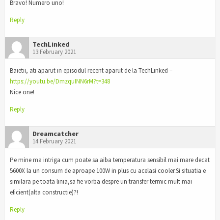
Bravo! Numero uno!
Reply
TechLinked
13 February 2021
Baietii, ati aparut in episodul recent aparut de la TechLinked –
https://youtu.be/DmzquINN6rM?t=348
Nice one!
Reply
Dreamcatcher
14 February 2021
Pe mine ma intriga cum poate sa aiba temperatura sensibil mai mare decat
5600X la un consum de aproape 100W in plus cu acelasi cooler.Si situatia e
similara pe toata linia,sa fie vorba despre un transfer termic mult mai
eficient(alta constructie)?!
Reply