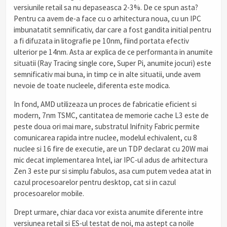
versiunile retail sa nu depaseasca 2-3%. De ce spun asta?
Pentru ca avem de-a face cu o arhitectura noua, cu un IPC
imbunatatit semnificativ, dar care a fost gandita initial pentru
a fi difuzata in litografie pe 10nm, fiind portata efectiv
ulterior pe 14nm. Asta ar explica de ce performanta in anumite
situatii (Ray Tracing single core, Super Pi, anumite jocuri) este
semnificativ mai buna, in timp ce in alte situatii, unde avem
nevoie de toate nucleele, diferenta este modica.
In fond, AMD utilizeaza un proces de fabricatie eficient si
modern, 7nm TSMC, cantitatea de memorie cache L3 este de
peste doua ori mai mare, substratul Inifnity Fabric permite
comunicarea rapida intre nuclee, modelul echivalent, cu 8
nuclee si 16 fire de executie, are un TDP declarat cu 20W mai
mic decat implementarea Intel, iar IPC-ul adus de arhitectura
Zen 3 este pur si simplu fabulos, asa cum putem vedea atat in
cazul procesoarelor pentru desktop, cat si in cazul
procesoarelor mobile.
Drept urmare, chiar daca vor exista anumite diferente intre
versiunea retail si ES-ul testat de noi, ma astept ca noile