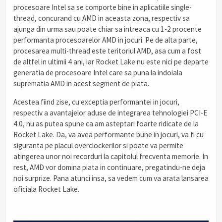
procesoare Intel sa se comporte bine in aplicatiile single-
thread, concurand cu AMD in aceasta zona, respectiv sa
ajunga din urma sau poate chiar sa intreaca cu 1-2 procente
performanta procesoarelor AMD in jocuri. Pe de alta parte,
procesarea multi-thread este teritoriul AMD, asa cum a fost
de altfel in ultimii 4 ani, iar Rocket Lake nu este nici pe departe
generatia de procesoare Intel care sa puna la indoiala
suprematia AMD in acest segment de piata.
Acestea fiind zise, cu exceptia performantei in jocuri,
respectiv a avantajelor aduse de integrarea tehnologiei PCI-E
4.0, nu as putea spune ca am asteptari foarte ridicate de la
Rocket Lake. Da, va avea performante bune in jocuri, va fi cu
siguranta pe placul overclockerilor si poate va permite
atingerea unor noi recorduri la capitolul frecventa memorie. In
rest, AMD vor domina piata in continuare, pregatindu-ne deja
noi surprize. Pana atunci insa, sa vedem cum va arata lansarea
oficiala Rocket Lake.