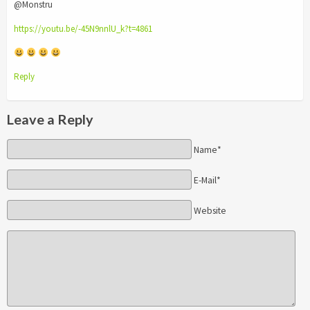
@Monstru
https://youtu.be/-45N9nnlU_k?t=4861
Reply
Leave a Reply
Name*
E-Mail*
Website