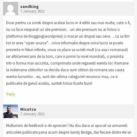
sandking
7 January 2011
Doar pentru ca scrieti despre acelasi lucru in 4 editii sau mai multe, cate o fi,
nu va face neaparat un site premium…un site premium nu ar folosi o
platforma de blogging(wordpress) ci macar un drupal sau ceva….ca sa fim
tot in area “open source”…orice informatie despre orice lucru se poate
prezenta in feluri infinite, voua va place sa scrieti mult (ca asa-i romanaul)
iar altii(americanii de la tom, care is primii la nivel mondial), o prezinta
intr-o forma mai succinta, comprimata unde regasesti esenta lor. Ramane
la indemana cititorilor sa decida daca sunt cititori de romane sau cauta
esenta lucrurilor…eu, sunt din ultima categorie! recunosc insa, ca si
publicatie de genul acesta, sunteti totusi foarte buni!
Reply
Micutzu
7 January 2011
Multumim de feedback si de aprecieri ! Nu stiu daca ai apucat sa urmaresti
articolele publicate pana acum despre Sandy Bridge, dar fiecare dintre ele se