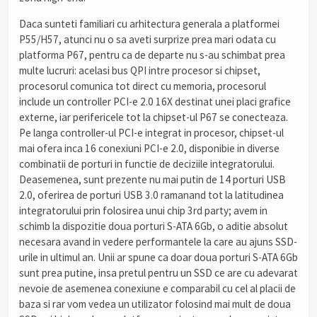
Daca sunteti familiari cu arhitectura generala a platformei
P55/H57, atunci nu o sa aveti surprize prea mari odata cu
platforma P67, pentru ca de departe nu s-au schimbat prea
multe lucruri: acelasi bus QPI intre procesor si chipset,
procesorul comunica tot direct cu memoria, procesorul
include un controller PCI-e 2.0 16X destinat unei placi grafice
externe, iar perifericele tot la chipset-ul P67 se conecteaza.
Pe langa controller-ul PCI-e integrat in procesor, chipset-ul
mai ofera inca 16 conexiuni PCI-e 2.0, disponibie in diverse
combinatii de porturi in functie de deciziile integratorului.
Deasemenea, sunt prezente nu mai putin de 14 porturi USB
2.0, oferirea de porturi USB 3.0 ramanand tot la latitudinea
integratorului prin folosirea unui chip 3rd party; avem in
schimb la dispozitie doua porturi S-ATA 6Gb, o aditie absolut
necesara avand in vedere performantele la care au ajuns SSD-
urile in ultimul an. Unii ar spune ca doar doua porturi S-ATA 6Gb
sunt prea putine, insa pretul pentru un SSD ce are cu adevarat
nevoie de asemenea conexiune e comparabil cu cel al placii de
baza si rar vom vedea un utilizator folosind mai mult de doua