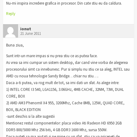
Nu-mi inspira incredere grafica in procesor. Din cate stiu eu da caldura.
Reply
ionut
21 June 2011
Buna ziua,
Sunt intr-un mare impas si nu prea stiu ce as putea face.
As vrea sa imi cumpar un sistem desktop, dar cand vine vorba de alegerea
procesorului simt ca innebunesc. Pur si simplu nu stiu ce sa aleg, INTEL sau
AMD cu noua tehnologie Sandy Bridge…chiar nu stiu….
Daca a-ti putea, va rog mult de tot, sa imi dati un sfat. As alege intre:
1) INTEL CORE I3 540, LGA1156, 3.06GHz, 4MB CACHE, 32NM, 73W, DUAL
CORE, BOX
2) AMD AM3 PhenomII X4 955, 3200Mhz, Cache 8MB, 125W, QUAD CORE,
BOX, BLACK EDITION
-sunt deschis si la alte sugestii
Mentionez restul componentelor: placa video Ati Radeon HD 6950 2GB
DDR5 800/5000 Mhz 256 biti, 4 GB DDR3 1600 Mhz, sursa 550W.
Daca puteti sa ma ajutati si pe mine cu un sfat, stiu ca va pricepeti de