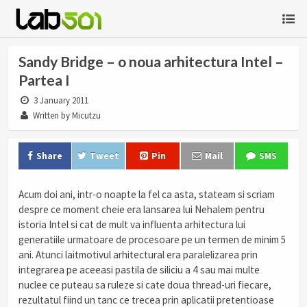
Sandy Bridge – o noua arhitectura Intel –
Partea I
3 January 2011
Written by Micutzu
Share
Tweet
Pin
Mail
SMS
Acum doi ani, intr-o noapte la fel ca asta, stateam si scriam
despre ce moment cheie era lansarea lui Nehalem pentru
istoria Intel si cat de mult va influenta arhitectura lui
generatiile urmatoare de procesoare pe un termen de minim 5
ani. Atunci laitmotivul arhitectural era paralelizarea prin
integrarea pe aceeasi pastila de siliciu a 4 sau mai multe
nuclee ce puteau sa ruleze si cate doua thread-uri fiecare,
rezultatul fiind un tanc ce trecea prin aplicatii pretentioase