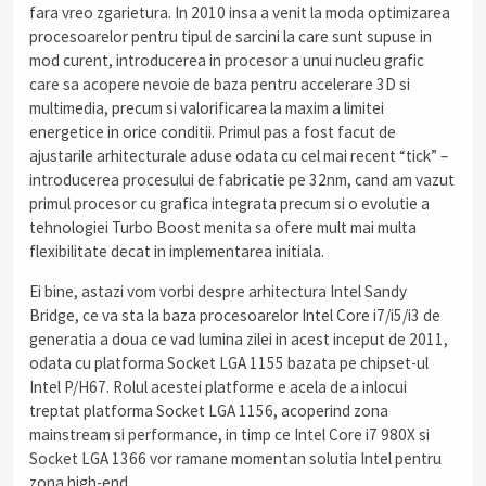
fara vreo zgarietura. In 2010 insa a venit la moda optimizarea
procesoarelor pentru tipul de sarcini la care sunt supuse in
mod curent, introducerea in procesor a unui nucleu grafic
care sa acopere nevoie de baza pentru accelerare 3D si
multimedia, precum si valorificarea la maxim a limitei
energetice in orice conditii. Primul pas a fost facut de
ajustarile arhitecturale aduse odata cu cel mai recent “tick” –
introducerea procesului de fabricatie pe 32nm, cand am vazut
primul procesor cu grafica integrata precum si o evolutie a
tehnologiei Turbo Boost menita sa ofere mult mai multa
flexibilitate decat in implementarea initiala.
Ei bine, astazi vom vorbi despre arhitectura Intel Sandy
Bridge, ce va sta la baza procesoarelor Intel Core i7/i5/i3 de
generatia a doua ce vad lumina zilei in acest inceput de 2011,
odata cu platforma Socket LGA 1155 bazata pe chipset-ul
Intel P/H67. Rolul acestei platforme e acela de a inlocui
treptat platforma Socket LGA 1156, acoperind zona
mainstream si performance, in timp ce Intel Core i7 980X si
Socket LGA 1366 vor ramane momentan solutia Intel pentru
zona high-end.