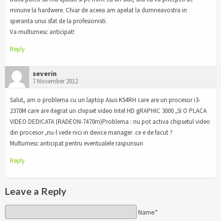
minune la hardwere. Chiar de aceea am apelat la dumneavostra in
speranta unui sfat de la profesionisti.
Va multumesc anticipat!
Reply
severin
7 November 2012
Salut, am o problema cu un laptop Asus K54RH care are un procesor i3-
2370M care are itegrat un chipset video Intel HD gRAPHIC 3000 ,SI O PLACA
VIDEO DEDICATA (RADEON-7470m)Problema : nu pot activa chipsetul video
din procesor ,nu-l vede nici in device manager .ce e de facut ?
Multumesc anticipat pentru eventualele raspunsuri
Reply
Leave a Reply
Name*