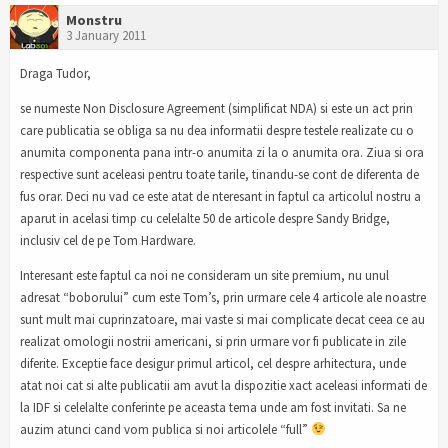
Monstru
3 January 2011
Draga Tudor,
se numeste Non Disclosure Agreement (simplificat NDA) si este un act prin
care publicatia se obliga sa nu dea informatii despre testele realizate cu o
anumita componenta pana intr-o anumita zi la o anumita ora. Ziua si ora
respective sunt aceleasi pentru toate tarile, tinandu-se cont de diferenta de
fus orar. Deci nu vad ce este atat de nteresant in faptul ca articolul nostru a
aparut in acelasi timp cu celelalte 50 de articole despre Sandy Bridge,
inclusiv cel de pe Tom Hardware.
Interesant este faptul ca noi ne consideram un site premium, nu unul
adresat “boborului” cum este Tom’s, prin urmare cele 4 articole ale noastre
sunt mult mai cuprinzatoare, mai vaste si mai complicate decat ceea ce au
realizat omologii nostrii americani, si prin urmare vor fi publicate in zile
diferite. Exceptie face desigur primul articol, cel despre arhitectura, unde
atat noi cat si alte publicatii am avut la dispozitie xact aceleasi informati de
la IDF si celelalte conferinte pe aceasta tema unde am fost invitati. Sa ne
auzim atunci cand vom publica si noi articolele “full”