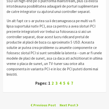
SSD-uri high-end pe o platforma mainstream, plus ca exista
intotdeauna posibilitatea adaugarii de porturi suplimentare
de catre integrator cu ajutorul unui controller separat.
Un alt fapt ce s-ar putea sa ii dezamageasca pe multi va fi
lipsa suportului nativ PCI, asa ca pentru a avea sloturi PCI
prezente integratorii vor trebui sa foloseasca si aici un
controller separat, doar acest lucru ridicand pretul de
productie al placii de baza cu aproximativ 5 USD. Aceasta
solutie ar putea crea probleme cu anumite componente ce
folosesc slotul PCI si sunt sensibile la latenta – cum ar fi unele
modele de placi de sunet, asa ca daca ati achizitionat in ultima
vreme o placa de sunet, un TV-tuner sau orice alta
componenta in varianta PCI-e in loc de PCI puteti dormi mai
linistiti.
Pages: 1
2
3
4
5
6
7
Previous Post
Next Post