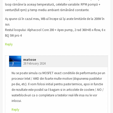
loop rămâne la aceiași temperatură, celelalte variabile: RPM pompă +
venturi(full rpm) și temp mediu ambiant rămânând constante.
Aș spune că în cazul meu, WB-ul începe să își arate limitările de la 200W în
sus.
Restul loopului: Alphacool Core 200 + Apex pump, 2 rad 360×45 x-flow, 6 x
BQ SW pro 4
Reply
matose
28 February 2024
Nu se poate simula cu MOSFET exact conditiile de performanta pe un
procesor Intel / AMD din foarte multe motive (dispunerea pastilelor
pe die, etc). Il vom folosi initial pentru paste termice, apoi in functie
de rezultate este posibil sa-l bagam si in articolele de coolere / AIO /
waterblock-uri ca o completare a testelor real-life insa nu le vor
inlocui.
Reply