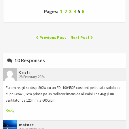
Pages:
1
2
3
4
5
6
Previous Post
Next Post
10 Responses
Cristi
28 February 2024
Eu am reușit sa disip 800W cu un FDL100N50F cositorit pe bucata solida de
cupru 4x4x0,5cm prinsa pe un radiator imens de aluminiu de 4Kg și un
ventilator de 120mm la 6000rpm
Reply
matose