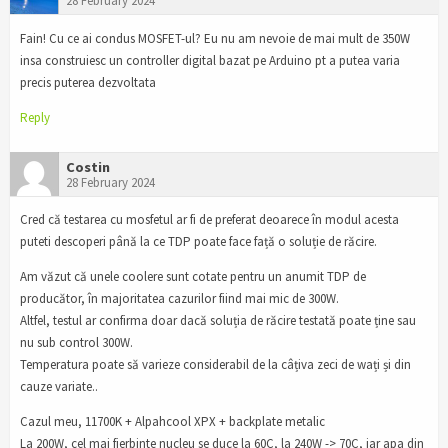
28 February 2024
Fain! Cu ce ai condus MOSFET-ul? Eu nu am nevoie de mai mult de 350W
insa construiesc un controller digital bazat pe Arduino pt a putea varia
precis puterea dezvoltata
Reply
Costin
28 February 2024
Cred că testarea cu mosfetul ar fi de preferat deoarece în modul acesta
puteti descoperi până la ce TDP poate face față o soluție de răcire.
Am văzut că unele coolere sunt cotate pentru un anumit TDP de
producător, în majoritatea cazurilor fiind mai mic de 300W.
Altfel, testul ar confirma doar dacă soluția de răcire testată poate ține sau
nu sub control 300W.
Temperatura poate să varieze considerabil de la câțiva zeci de wați și din
cauze variate..
Cazul meu, 11700K + Alpahcool XPX + backplate metalic
La 200W, cel mai fierbinte nucleu se duce la 60C, la 240W -> 70C, iar apa din