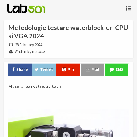
Metodologie testare waterblock-uri CPU
si VGA 2024
28 February 2024
Written by matose
Share
Tweet
Pin
Mail
SMS
Masurarea restrictivitatii