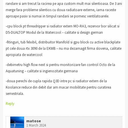
randare si am trecut la racirea pe apa custom mult mai silentioasa. De 3 ani
merge fara probleme silentios cu doua radiatoare externe, iarna raceste
aproape pasiv si numai in timpul randarii se pornesc ventilatoarele.
-cpu block pt threadripper si radiator extern MO-RA3, rezervor bor silicat si
D5-DUALTOP Modul de la Watercool – calitate si design german
-fitinguri, tub felxibil, distribuitor Manifold si gpu block cu active blackplate
pt cele doua rtx 3090 de la EKWB – nu ma dezamagit firma slovena, calitate
apropiata de watercool
-debimetru high flow next si pentru monitorizare fan control Octo de la
Aquatuning – calitate si ingienozitate germana
-doua perechi de cupla rapida Q3D intre pc si radiator extern de la
Koolance reduce din debit dar am macar mobilitate pentru curatirea
semestriala.
Reply
matose
1 March 2024