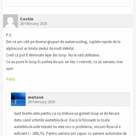
Costin
28 February 2024
P.S.
Din ce am citit pe diverse grupuri de watercooling, cuplele rapide de la
alphacool ar limita destul de mult debitul
Cred că pot fi eliminate lejer din loop. Nu le văd utilitatea..
Ce as pune în loop în partea de sus: un teu + robinet, ca să aerisesc mai
ușor
Reply
matose
28 February 2024
Sunt foarte utile pentru ca nu trebuie sa golesti loop-ul de fiecare
data cand schimbi waterblock-ul. Daca le folosesti la toate
waterblock-urile testate nu este nici-o problema, oricum flow-ul e
suficient (~ 180L/h). Pentru aerisire am capac cu aerisire automata de