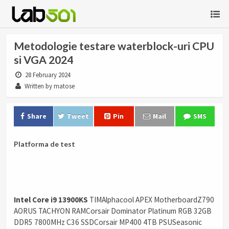
Metodologie testare waterblock-uri CPU
si VGA 2024
28 February 2024
Written by matose
Share
Tweet
Pin
Mail
SMS
Platforma de test
Intel Core i9 13900KS
TIMAlphacool APEX MotherboardZ790
AORUS TACHYON RAMCorsair Dominator Platinum RGB 32GB
DDR5 7800MHz C36 SSDCorsair MP400 4TB PSUSeasonic