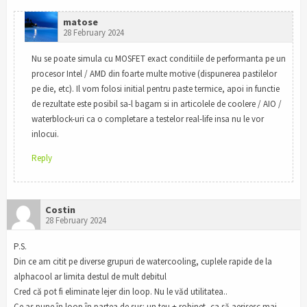
matose
28 February 2024
Nu se poate simula cu MOSFET exact conditiile de performanta pe un
procesor Intel / AMD din foarte multe motive (dispunerea pastilelor
pe die, etc). Il vom folosi initial pentru paste termice, apoi in functie
de rezultate este posibil sa-l bagam si in articolele de coolere / AIO /
waterblock-uri ca o completare a testelor real-life insa nu le vor
inlocui.
Reply
Costin
28 February 2024
P.S.
Din ce am citit pe diverse grupuri de watercooling, cuplele rapide de la
alphacool ar limita destul de mult debitul
Cred că pot fi eliminate lejer din loop. Nu le văd utilitatea..
Ce as pune în loop în partea de sus: un teu + robinet, ca să aerisesc mai