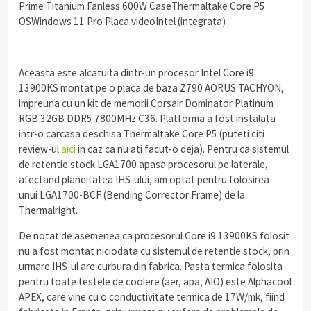
Prime Titanium Fanless 600W CaseThermaltake Core P5
OSWindows 11 Pro Placa videoIntel (integrata)
Aceasta este alcatuita dintr-un procesor Intel Core i9
13900KS montat pe o placa de baza Z790 AORUS TACHYON,
impreuna cu un kit de memorii Corsair Dominator Platinum
RGB 32GB DDR5 7800MHz C36. Platforma a fost instalata
intr-o carcasa deschisa Thermaltake Core P5 (puteti citi
review-ul
aici
in caz ca nu ati facut-o deja). Pentru ca sistemul
de retentie stock LGA1700 apasa procesorul pe laterale,
afectand planeitatea IHS-ului, am optat pentru folosirea
unui LGA1700-BCF (Bending Corrector Frame) de la
Thermalright.
De notat de asemenea ca procesorul Core i9 13900KS folosit
nu a fost montat niciodata cu sistemul de retentie stock, prin
urmare IHS-ul are curbura din fabrica. Pasta termica folosita
pentru toate testele de coolere (aer, apa, AIO) este Alphacool
APEX, care vine cu o conductivitate termica de 17W/mk, fiind