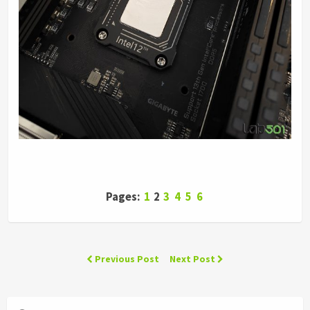
Pages:
1
2
3
4
5
6
Previous Post
Next Post