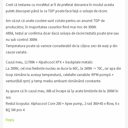
Cred că testarea cu mosfetul ar fi de preferat deoarece în modul acesta
puteti descoperi până la ce TDP poate face față o soluție de răcire.
Am văzut că unele coolere sunt cotate pentru un anumit TDP de
producător, în majoritatea cazurilor fiind mai mic de 300W.
Altfel, testul ar confirma doar dacă soluția de răcire testată poate ține sau
nu sub control 300W.
Temperatura poate să varieze considerabil de la câțiva zeci de wați și din
cauze variate..
Cazul meu, 11700K + Alpahcool XPX + backplate metalic
La 200W, cel mai fierbinte nucleu se duce la 60C, la 240W -> 70C, iar apa din
loop rămâne la aceiași temperatură, celelalte variabile: RPM pompă +
venturi(full rpm) și temp mediu ambiant rămânând constante.
Aș spune că în cazul meu, WB-ul începe să își arate limitările de la 200W în
sus.
Restul loopului: Alphacool Core 200 + Apex pump, 2 rad 360×45 x-flow, 6 x
BQ SW pro 4
Reply