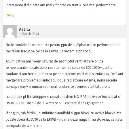
interesante si din cate am mai citit cred ca sunt si cele mai performante.
Reply
Attila
1 March 2024
Noile modele de waterblock pentru gpu de la Alphacool in performanta de
racire lau trecut pe cei de la EKWB. Sa vedem alphacool.
Acum cativa ani m-am saturat de zgomotul ventilatoarelor, de
temperaturile ridicate de la rasnita mea de cafea de 800-1000w pentru
randare si am trecut la racirea pe apa custom mult mai silentioasa. De 3 ani
merge fara probleme silentios cu doua radiatoare externe, iarna raceste
aproape pasiv si numai in timpul randarii se pornesc ventilatoarele.
-cpu block pt threadripper si radiator extern MO-RA3, rezervor bor silicat si
D5-DUALTOP Modul de la Watercool – calitate si design german
-fitinguri, tub felxibil, distribuitor Manifold si gpu block cu active blackplate
pt cele doua rtx 3090 de la EKWB – nu ma dezamagit firma slovena, calitate
apropiata de watercool