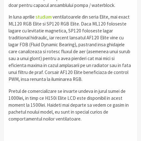
doar pentru capacul ansamblului pompa / waterblock.
In luna aprilie
studiam
ventilatoarele din seria Elite, mai exact
ML120 RGB Elite si SP120 RGB Elite. Daca ML120 foloseste
lagare cu levitatie magnetica, SP120 foloseste lagar
traditional hidraulic, iar recent lansatul AF120 Elite vine cu
lagar FDB (Fluid Dynamic Bearing), pastrand insa ghidajele
care canalizeaza si rotesc fluxul de aer (asemenea unui surub
sau a unui glont) pentru a avea pierderi cat mai mici si
eficienta maxima in cazul amplasarii pe un radiator sau in fata
unui filtru de praf. Corsair AF120 Elite beneficiaza de control
PWM, insa renunta la iluminarea RGB.
Pretul de comercializare se invarte undeva in jurul sumei de
1000lei, in timp ce H150i Elite LCD este disponibil in acest
moment la 1500lei. Haideti mai departe sa vedem ce gasim in
pachetul noului model, eu sunt in special curios de
comportamentul noilor ventilatoare.