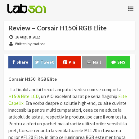
Review – Corsair H150i RGB Elite
16 August 2022
Written by matose
Share
Tweet
Pin
Mail
SMS
Corsair H150i RGB Elite
La finalul anului trecut am putut vedea cum se comporta
H150i Elite LCD
, un AIO excelent bazat pe seria flagship
Elite
Capellix
. Era vorba despre o solutie high-end, cu alte cuvinte
inaccesibila pentru multi cumparatori, ceea ce ne aduce la
articolul de astazi, respectiv la produsul pe care il vom testa.
Pentru a oferi un pachet mai atractiv utilizatorilor sensibili la
pret, Corsair renunta la ventilatoarele ML120 in favoarea
noilor AF120 Elite, in timp ce iluminarea RGB este mentinuta