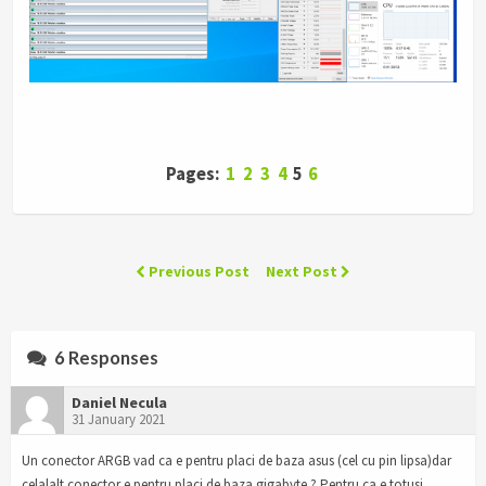
Pages:
1
2
3
4
5
6
Previous Post
Next Post
6 Responses
Daniel Necula
31 January 2021
Un conector ARGB vad ca e pentru placi de baza asus (cel cu pin lipsa)dar
celalalt conector e pentru placi de baza gigabyte ? Pentru ca e totusi