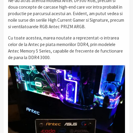
Ne-au atras atentia modelul Antec DF500 RGB, precum si
doua concepte de carcase high-end care vor intra probabil in
productie pe parcursul acestui an. Evident, am putut vedea si
noile surse din seriile High Current Gamer si Signature, precum
si ventilatoarele RGB Antec PRIZM ARGB.
Cu toate acestea, marea noutate a reprezentat-o intrarea
celor de la Antec pe piata memoriilor DDR4, prin modelele
Antec Memory 5 Series, capabile de frecvente de functionare
de pana la DDR4 3000.