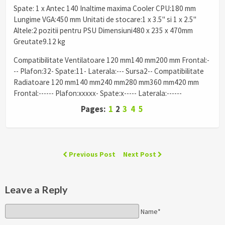
Spate: 1 x Antec 140 Inaltime maxima Cooler CPU:180 mm
Lungime VGA:450 mm Unitati de stocare:1 x 3.5" si 1 x 2.5"
Altele:2 pozitii pentru PSU Dimensiuni480 x 235 x 470mm
Greutate9.12 kg
Compatibilitate Ventilatoare 120 mm140 mm200 mm Frontal:-
-- Plafon:32- Spate:11- Laterala:--- Sursa2--
Compatibilitate
Radiatoare 120 mm140 mm240 mm280 mm360 mm420 mm
Frontal:------ Plafon:xxxxx- Spate:x----- Laterala:------
Pages:
1
2
3
4
5
Previous Post
Next Post
Leave a Reply
Name*