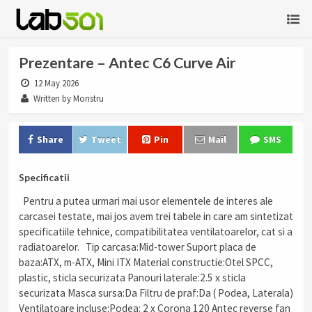
Prezentare – Antec C6 Curve Air
12 May 2026
Written by Monstru
Share
Tweet
Pin
Mail
SMS
Specificatii
Pentru a putea urmari mai usor elementele de interes ale
carcasei testate, mai jos avem trei tabele in care am sintetizat
specificatiile tehnice, compatibilitatea ventilatoarelor, cat si a
radiatoarelor. Tip carcasa:Mid-tower Suport placa de
baza:ATX, m-ATX, Mini ITX Material constructie:Otel SPCC,
plastic, sticla securizata Panouri laterale:2.5 x sticla
securizata Masca sursa:Da Filtru de praf:Da ( Podea, Laterala)
Ventilatoare incluse:Podea: 2 x Corona 120 Antec reverse fan