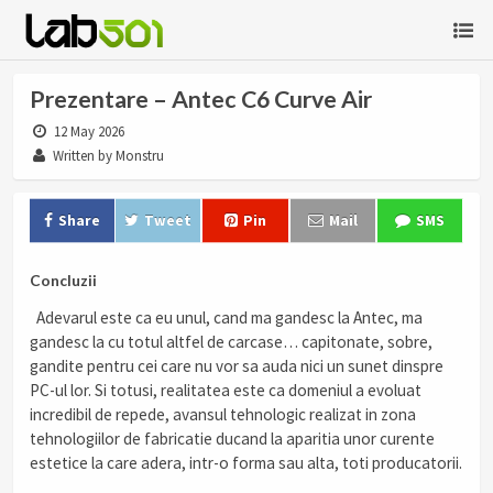
Prezentare – Antec C6 Curve Air
12 May 2026
Written by Monstru
Share
Tweet
Pin
Mail
SMS
Concluzii
Adevarul este ca eu unul, cand ma gandesc la Antec, ma
gandesc la cu totul altfel de carcase… capitonate, sobre,
gandite pentru cei care nu vor sa auda nici un sunet dinspre
PC-ul lor. Si totusi, realitatea este ca domeniul a evoluat
incredibil de repede, avansul tehnologic realizat in zona
tehnologiilor de fabricatie ducand la aparitia unor curente
estetice la care adera, intr-o forma sau alta, toti producatorii.