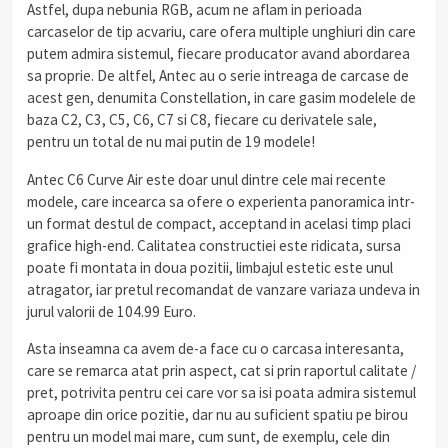
Astfel, dupa nebunia RGB, acum ne aflam in perioada
carcaselor de tip acvariu, care ofera multiple unghiuri din care
putem admira sistemul, fiecare producator avand abordarea
sa proprie. De altfel, Antec au o serie intreaga de carcase de
acest gen, denumita Constellation, in care gasim modelele de
baza C2, C3, C5, C6, C7 si C8, fiecare cu derivatele sale,
pentru un total de nu mai putin de 19 modele!
Antec C6 Curve Air este doar unul dintre cele mai recente
modele, care incearca sa ofere o experienta panoramica intr-
un format destul de compact, acceptand in acelasi timp placi
grafice high-end. Calitatea constructiei este ridicata, sursa
poate fi montata in doua pozitii, limbajul estetic este unul
atragator, iar pretul recomandat de vanzare variaza undeva in
jurul valorii de 104.99 Euro.
Asta inseamna ca avem de-a face cu o carcasa interesanta,
care se remarca atat prin aspect, cat si prin raportul calitate /
pret, potrivita pentru cei care vor sa isi poata admira sistemul
aproape din orice pozitie, dar nu au suficient spatiu pe birou
pentru un model mai mare, cum sunt, de exemplu, cele din