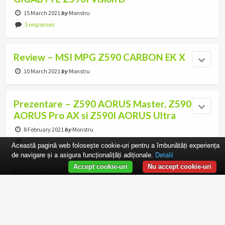
15 March 2021
by
Monstru
5 responses
Review – MSI MPG Z590 CARBON EK X
10 March 2021
by
Monstru
Prezentare – Z590 AORUS Master, Z590
AORUS Pro AX si Z590I AORUS Ultra
8 February 2021
by
Monstru
4 responses
Această pagină web folosește cookie-uri pentru a îmbunătăți experiența
de navigare și a asigura funcționalițăți adiționale.
Detalii
Accept cookie-uri
Nu accept cookie-uri
Prezentare – ASUS Maximus XIII Hero
27 January 2021
by
Monstru
5 responses