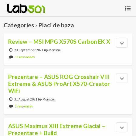
Categories ›
Placi de baza
Review – MSI MPG X570S Carbon EK X
23 September 2021
by
Monstru
11 responses
Prezentare – ASUS ROG Crosshair VIII
Extreme & ASUS ProArt X570-Creator
WiFi
31 August 2021
by
Monstru
2 responses
ASUS Maximus XIII Extreme Glacial –
Prezentare + Build