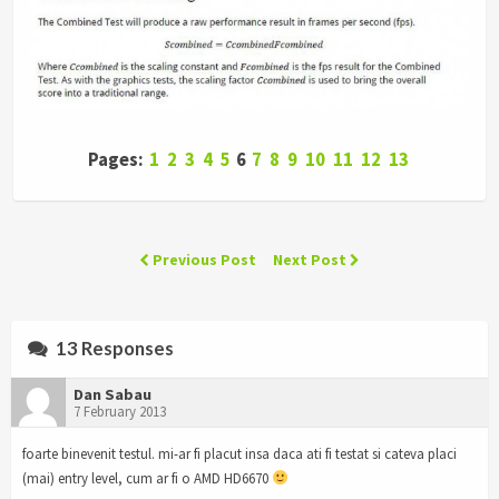
Pages:
1
2
3
4
5
6
7
8
9
10
11
12
13
Previous Post
Next Post
13 Responses
Dan Sabau
7 February 2013
foarte binevenit testul. mi-ar fi placut insa daca ati fi testat si cateva placi
(mai) entry level, cum ar fi o AMD HD6670