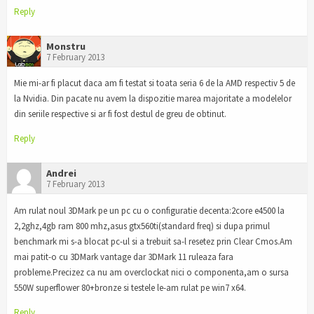
Reply
Monstru
7 February 2013
Mie mi-ar fi placut daca am fi testat si toata seria 6 de la AMD respectiv 5 de
la Nvidia. Din pacate nu avem la dispozitie marea majoritate a modelelor
din seriile respective si ar fi fost destul de greu de obtinut.
Reply
Andrei
7 February 2013
Am rulat noul 3DMark pe un pc cu o configuratie decenta:2core e4500 la
2,2ghz,4gb ram 800 mhz,asus gtx560ti(standard freq) si dupa primul
benchmark mi s-a blocat pc-ul si a trebuit sa-l resetez prin Clear Cmos.Am
mai patit-o cu 3DMark vantage dar 3DMark 11 ruleaza fara
probleme.Precizez ca nu am overclockat nici o componenta,am o sursa
550W superflower 80+bronze si testele le-am rulat pe win7 x64.
Reply