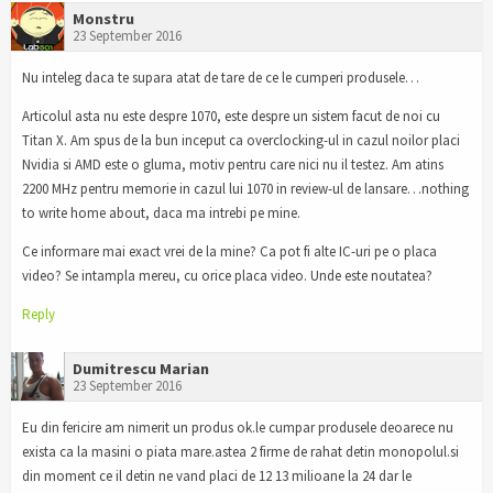
Monstru
23 September 2016
Nu inteleg daca te supara atat de tare de ce le cumperi produsele…
Articolul asta nu este despre 1070, este despre un sistem facut de noi cu
Titan X. Am spus de la bun inceput ca overclocking-ul in cazul noilor placi
Nvidia si AMD este o gluma, motiv pentru care nici nu il testez. Am atins
2200 MHz pentru memorie in cazul lui 1070 in review-ul de lansare…nothing
to write home about, daca ma intrebi pe mine.
Ce informare mai exact vrei de la mine? Ca pot fi alte IC-uri pe o placa
video? Se intampla mereu, cu orice placa video. Unde este noutatea?
Reply
Dumitrescu Marian
23 September 2016
Eu din fericire am nimerit un produs ok.le cumpar produsele deoarece nu
exista ca la masini o piata mare.astea 2 firme de rahat detin monopolul.si
din moment ce il detin ne vand placi de 12 13 milioane la 24 dar le