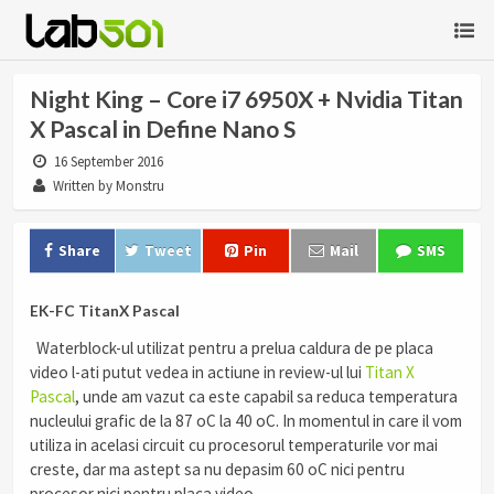
Night King – Core i7 6950X + Nvidia Titan
X Pascal in Define Nano S
16 September 2016
Written by Monstru
Share
Tweet
Pin
Mail
SMS
EK-FC TitanX Pascal
Waterblock-ul utilizat pentru a prelua caldura de pe placa
video l-ati putut vedea in actiune in review-ul lui
Titan X
Pascal
, unde am vazut ca este capabil sa reduca temperatura
nucleului grafic de la 87 oC la 40 oC. In momentul in care il vom
utiliza in acelasi circuit cu procesorul temperaturile vor mai
creste, dar ma astept sa nu depasim 60 oC nici pentru
procesor nici pentru placa video.