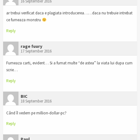
16 September 2016
ar trebui verificat daca e plagiata introducerea……daca nu trebuie intrebat
ce fumeaza monstru
Reply
rage fuury
17 September 2016
Fumeaza carti, evident… Si a fumat multe “de astea” la viata lui dupa cum
scrie…
Reply
BIC
18 September 2016
Când îl vedem pe million-dollar-pc?
Reply
Paul