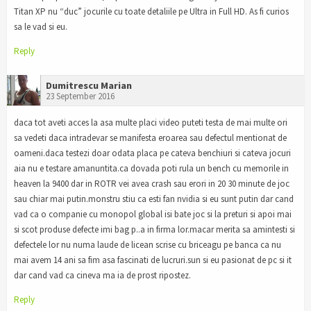
Titan XP nu “duc” jocurile cu toate detaliile pe Ultra in Full HD. As fi curios
sa le vad si eu.
Reply
Dumitrescu Marian
23 September 2016
daca tot aveti acces la asa multe placi video puteti testa de mai multe ori
sa vedeti daca intradevar se manifesta eroarea sau defectul mentionat de
oameni.daca testezi doar odata placa pe cateva benchiuri si cateva jocuri
aia nu e testare amanuntita.ca dovada poti rula un bench cu memorile in
heaven la 9400 dar in ROTR vei avea crash sau erori in 20 30 minute de joc
sau chiar mai putin.monstru stiu ca esti fan nvidia si eu sunt putin dar cand
vad ca o companie cu monopol global isi bate joc si la preturi si apoi mai
si scot produse defecte imi bag p..a in firma lor.macar merita sa amintesti si
defectele lor nu numa laude de licean scrise cu briceagu pe banca ca nu
mai avem 14 ani sa fim asa fascinati de lucruri.sun si eu pasionat de pc si it
dar cand vad ca cineva ma ia de prost ripostez.
Reply