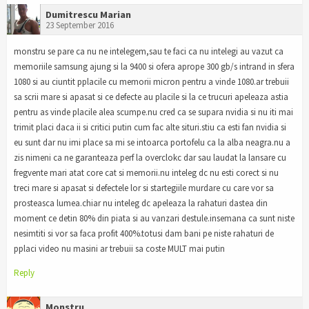
Dumitrescu Marian
23 September 2016
monstru se pare ca nu ne intelegem,sau te faci ca nu intelegi au vazut ca
memoriile samsung ajung si la 9400 si ofera aprope 300 gb/s intrand in sfera
1080 si au ciuntit pplacile cu memorii micron pentru a vinde 1080.ar trebuii
sa scrii mare si apasat si ce defecte au placile si la ce trucuri apeleaza astia
pentru as vinde placile alea scumpe.nu cred ca se supara nvidia si nu iti mai
trimit placi daca ii si critici putin cum fac alte situri.stiu ca esti fan nvidia si
eu sunt dar nu imi place sa mi se intoarca portofelu ca la alba neagra.nu a
zis nimeni ca ne garanteaza perf la overclokc dar sau laudat la lansare cu
fregvente mari atat core cat si memorii.nu inteleg dc nu esti corect si nu
treci mare si apasat si defectele lor si startegiile murdare cu care vor sa
prosteasca lumea.chiar nu inteleg dc apeleaza la rahaturi dastea din
moment ce detin 80% din piata si au vanzari destule.insemana ca sunt niste
nesimtiti si vor sa faca profit 400%.totusi dam bani pe niste rahaturi de
pplaci video nu masini ar trebuii sa coste MULT mai putin
Reply
Monstru