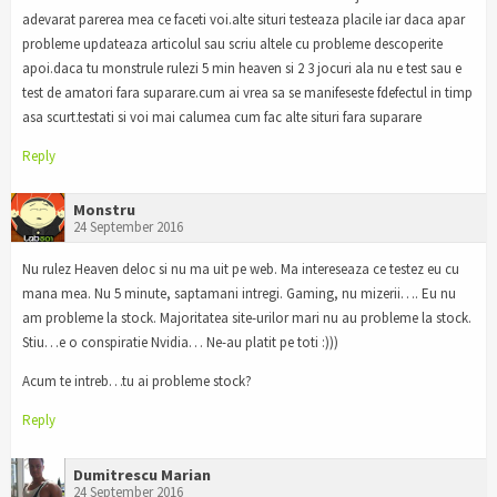
adevarat parerea mea ce faceti voi.alte situri testeaza placile iar daca apar
probleme updateaza articolul sau scriu altele cu probleme descoperite
apoi.daca tu monstrule rulezi 5 min heaven si 2 3 jocuri ala nu e test sau e
test de amatori fara suparare.cum ai vrea sa se manifeseste fdefectul in timp
asa scurt.testati si voi mai calumea cum fac alte situri fara suparare
Reply
Monstru
24 September 2016
Nu rulez Heaven deloc si nu ma uit pe web. Ma intereseaza ce testez eu cu
mana mea. Nu 5 minute, saptamani intregi. Gaming, nu mizerii…. Eu nu
am probleme la stock. Majoritatea site-urilor mari nu au probleme la stock.
Stiu…e o conspiratie Nvidia… Ne-au platit pe toti :)))
Acum te intreb…tu ai probleme stock?
Reply
Dumitrescu Marian
24 September 2016