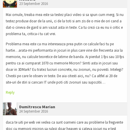
23 September 2016
Mai omule, treaba mea este sa testez placi video si sa spun cum merg. Si nu
testez produse doar de la unii, ci de la toti si am zis de o mie de ori cand a
dat-o cineva de gard si am vazut asta in teste. Ca tu crezi ca eu nu ii critic e
problema ta, critica-i tu cat vrei.
Problema mea este ca ma intereseaza prea putin ce calcule faci tu pe
hartie…arata-mi performanta in jocuri in plus care vine din frecventa aia la
memorie, nu calcule teoretice de latime de banda. Ai pierdut 1 fps sau 10 fps
pentru ca ai cumparat 1070 cu memorie Micron? Simti asta in jocuri sau
doar in 3DMark? Eu tratez lucruri concrete, nu zvonuri, nu povesti. Intelegi?
Chestii pe care le observ in teste. De aia citesti aici, nu? Ca altfel ai 20 de
site-uri de stiri si cancan IT unde poti citi zvonuri sau supozitii…
Reply
Dumitrescu Marian
24 September 2016
daca te uiti pe web vei vedea ca sunt oameni care au probleme la fregvente
stoc cu memorii micron.sa rulezi doar heaven si cateva jocuri nu e test