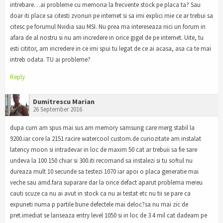
intrebare…ai probleme cu memoria la frecvente stock pe placa ta? Sau
doar iti place sa citesti zvonuri pe internet si sa imi explici mie ce ar trebui sa
citesc pe forumul Nvidia sau MSI. Nu prea ma intereseaza nici un forum in
afara de al nostru si nu am incredere in orice gigel de pe internet. Uite, tu
esti cititor, am incredere in ce imi spui tu legat de ce ai acasa, asa ca te mai
intreb odata. TU ai probleme?
Reply
Dumitrescu Marian
26 September 2016
dupa cum am spus mai sus am memory samsung care merg stabil la
9200.iar core la 2151 racire watercool custom.de curiozitate am instalat
latency moon si intradevar in loc de maxim 50 cat ar trebuii sa fie sare
undeva la 100 150 chiar si 300.iti recomand sa instalezi si tu softul nu
dureaza mult 10 secunde sa testezi 1070 iar apoi o placa generatie mai
veche sau amd.fara suparare dar la orice defact aparut problema mereu
cauti scuze ca nu ai avut in stock ca nu ai testat etc nu tii se pare ca
expuneti numa p partile bune defectele mai deloc?sa nu mai zic de
pret.imediat se lanseaza entry level 1050 si in loc de 3 4 mil cat dadeam pe