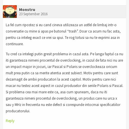
Monstru
23 September 2016
La fel cum ripostez si eu cand cineva utilizeaza un astfel de limbaj intr-o
conversatie cu mine si apas pe butonul “trash”. Doar ca acum nu fac asta,
pentru ca inteleg exact ce vrei sa spui. Te rog totusi sa nu te exprimi asa in
continuare.
Tu cred ca intelegi putin gresit problema in cazul asta. Pe langa faptul ca nu
iti garanteaza nimeni procentul de overclocking, in cazul de fata nici nu are
un impact major in jocuri, iar Pascal si Polaris se overclockeaza oricum
mult prea putin ca sa merite atentia acest subiect. Motiv pentru care sunt
dezamagit de ambii producatori la acest capitol. Motiv pentru care nici
macar nu testez acest aspect in cazul produselor din seriile Polaris si Pascal.
Si problema cea mai mare este ca, asa cum spuneam, daca nu iti
garanteaza nimeni procentul de overclocking, un produs care nu urca x
sau y MHz in frecventa nu este defect si corespunde intocmai specificatiilor
producatorului.
Reply