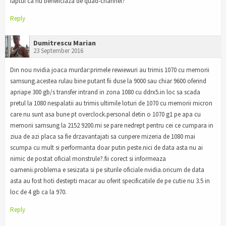
faptul ca nu beneficiaza de quad-channel?
Reply
Dumitrescu Marian
23 September 2016
Din nou nvidia joaca murdar:primele rewiewuri au trimis 1070 cu memorii
samsung.acestea rulau bine putant fii duse la 9000 sau chiar 9600 oferind
apriape 300 gb/s transfer intrand in zona 1080 cu ddrx5.in loc sa scada
pretul la 1080 nespalatii au trimis ultimile loturi de 1070 cu memorii micron
care nu sunt asa bune pt overclock.personal detin o 1070 g1 pe apa cu
memorii samsung la 2152 9200.mi se pare nedrept pentru cei ce cumpara in
ziua de azi placa sa fie drzavantajati sa cunpere mizeria de 1080 mai
scumpa cu mult si performanta doar putin peste.nici de data asta nu ai
nimic de postat oficial monstrule?.fii corect si informeaza
oamenii.problema e sesizata si pe siturile oficiale nvidia.oricum de data
asta au fost hoti destepti macar au oferit specificatiile de pe cutie nu 3.5 in
loc de 4 gb ca la 970.
Reply