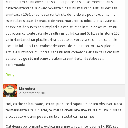
cumaparam ca nu avem alte solutii.dupa ce ca sunt scumpe mai au si
defecte vazand ca se overclockeaza bine si nu mai vand 1080 au decis sa
ciunteasca 1070.iar voi daca sunteti site de hardware pc ar trebuii sa mai
ssemnalati si astel de practici de rahat mai usor cu ridicatu in slavi.iar cat
despre cat de puternice sunt placile astea scumpe in ziua de azi multe nu
duc jocuri cu toate detaliile pe ultra in full hd.curand 60 hz va fii istorie 120
va fii standardul iar placille astea laudate de voi avea se chinuie cu unele
jocuri in full hd.stiu ce vorbesc deoarece detin un monitor 144 si placile
actuale sunt incca mult prea slabe.nu mai vorbesc de 4k.asa ca la cat sunt
de scumpe gen 36 milioane placile inca sunt destul de slabe ca si
performanta
Reply
Monstru
23 September 2016
Noi, ca site de hardware, testam produse si raportam ce am observat. Daca
te intereseaza alte subiecte, te invit sa citesti alte site-uri. Nu imi sta in fire sa
discut despre lucruri pe care nu le-am testat cu mana mea.
Cat despre performante, explica-mi si mie te rog in ce jocuri GTX 1080 sau