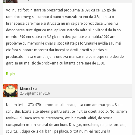
Voi nu ati fost in stare sa prezentati problema la 970 cu cei 3.5 gb de
ram.daca merg sa cumpar 4 paini si vanzatoru imi da 3.5 paini si o
branzoaica care mai e si strucata nu mi se pare corect.daca lunea nu
descoperea sunt sigur ca mai aplicau netoda adta si in viitor.si da in so
mordor 970 imi statea in 3.5 gb ram deci jumate era inutila.1070 are
probleme cu memoriile chiar si stoc uitate pe forumurile nvidia sau msi
etc.fara suparare monstru dar incepi sa devii ipocrit si partas cu
producatorii.asa e omul ajuns undeva mai sus mereu incepe sa o dea de
gard.sa nu mai zic de probkema cu latenta care sare de 1000.
Reply
Monstru
25 September 2016
Nu am testat GTX 970 in momentul lansarii, asa cum am mai spus. Si nu
scriu stiri. Exista alte site-uri pentru asta, te invit sa citesti acolo. Noi scriem
review-uri. Daca asta te intereseaza, esti binevenit. Altfel, de teoria
conspiratiei m-am saturat de ani buni. Desigur, meschinii, raii, nenorocitii,
spui tu… dupa ce le dai banii pe placa. Si tot nu mi-ai raspuns la