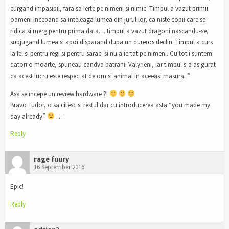
curgand impasibil, fara sa ierte pe nimeni si nimic. Timpul a vazut primii
oameni incepand sa inteleaga lumea din jurul lor, ca niste copii care se
ridica si merg pentru prima data… timpul a vazut dragoni nascandu-se,
subjugand lumea si apoi disparand dupa un dureros declin. Timpul a curs
la fel si pentru regi si pentru saraci si nu a iertat pe nimeni. Cu totii suntem
datori o moarte, spuneau candva batranii Valyrieni, iar timpul s-a asigurat
ca acest lucru este respectat de om si animal in aceeasi masura. ”
Asa se incepe un review hardware ?!
Bravo Tudor, o sa citesc si restul dar cu introducerea asta “you made my
day already”
…
Reply
rage fuury
16 September 2016
Epic!
Reply