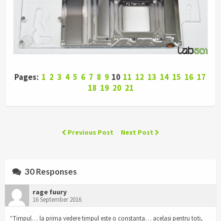
Pages:
1
2
3
4
5
6
7
8
9
10
11
12
13
14
15
16
17
18
19
20
21
Previous Post
Next Post
30 Responses
rage fuury
16 September 2016
“Timpul… la prima vedere timpul este o constanta… acelasi pentru toti,