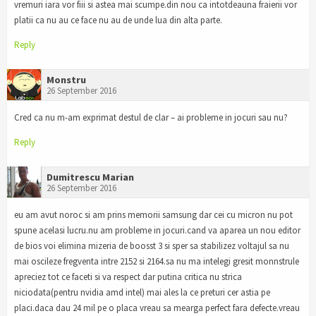
vremuri iara vor fiii si astea mai scumpe.din nou ca intotdeauna fraierii vor
platii ca nu au ce face nu au de unde lua din alta parte.
Reply
Monstru
26 September 2016
Cred ca nu m-am exprimat destul de clar – ai probleme in jocuri sau nu?
Reply
Dumitrescu Marian
26 September 2016
eu am avut noroc si am prins memorii samsung dar cei cu micron nu pot
spune acelasi lucru.nu am probleme in jocuri.cand va aparea un nou editor
de bios voi elimina mizeria de boosst 3 si sper sa stabilizez voltajul sa nu
mai oscileze fregventa intre 2152 si 2164.sa nu ma intelegi gresit monnstrule
apreciez tot ce faceti si va respect dar putina critica nu strica
niciodata(pentru nvidia amd intel) mai ales la ce preturi cer astia pe
placi.daca dau 24 mil pe o placa vreau sa mearga perfect fara defecte.vreau