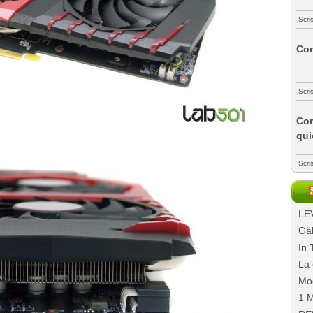
Scri
Com
Scri
Com
qui
Scri
LEV
Găl
In 
La 
Mo
1 M