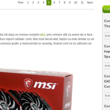
Prev
1
2
3
4
5
6
7
8
9
10
11
Next
Cele
Com
The
aici
 citi deja un review complet
, prin urmare stiti ca avem de-a face
Scri
 raport calitate / pret. Mai mult decat atat, faptul ca este dotata cu un
ucleului grafic a reprezentat un avantaj, tinand cont ca nu utilizam un
Com
Imp
Spa
Scri
Com
GI
Co
Scri
Com