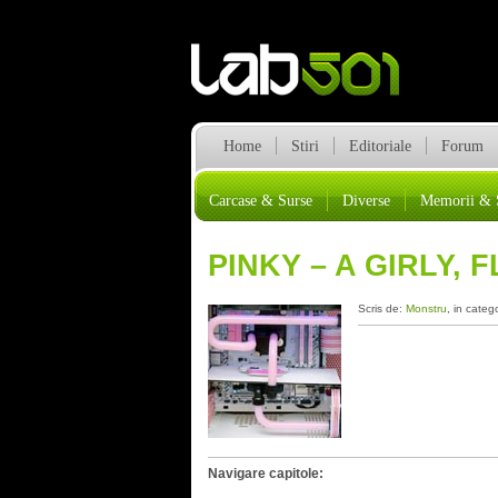
Home
Stiri
Editoriale
Forum
Carcase & Surse
Diverse
Memorii & 
PINKY – A GIRLY, 
Scris de:
Monstru
, in categ
Navigare capitole: