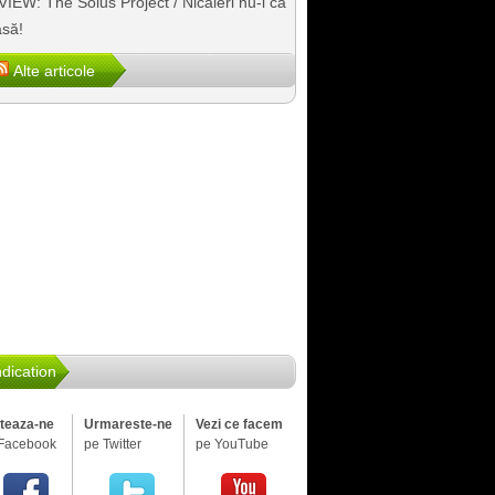
IEW: The Solus Project / Nicăieri nu-i ca
să!
Alte articole
dication
iteaza-ne
Urmareste-ne
Vezi ce facem
Facebook
pe Twitter
pe YouTube