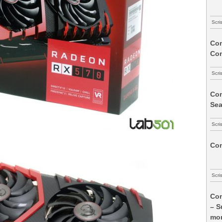
Scri
Com
Co
Scri
Com
Sea
Scri
Com
Scri
Com
– S
mon