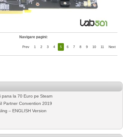
Navigare pagini:
Prev
1
2
3
4
5
6
7
8
9
10
11
Next
mi pana la 70 Euro pe Steam
 Partner Convention 2019
ling – ENGLISH Version