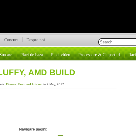
Concurs
Despre noi
Stocare
Placi de baza
Placi video
Procesoare & Chipseturi
Raci
FLUFFY, AMD BUILD
oria:
Diverse
,
Featured Articles
, in 9 May, 2017.
Navigare pagini: