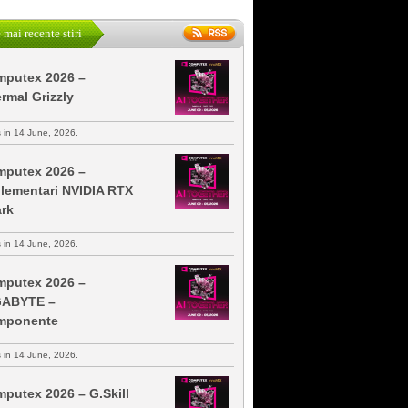
 mai recente stiri
putex 2026 –
rmal Grizzly
s in 14 June, 2026.
putex 2026 –
lementari NVIDIA RTX
rk
s in 14 June, 2026.
putex 2026 –
GABYTE –
mponente
s in 14 June, 2026.
putex 2026 – G.Skill