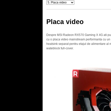
Placa video
Despre MSI Radeon RX570 Gaming X 4G ati putut
cu o placa video mainstream performanta cu un bun
heatsink separat pentru etajul de alimentare al n
wateblock full-cover.