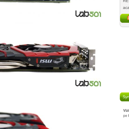
REV
aca
Syn
Viz
pe 