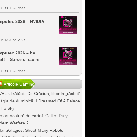
s in 13 June, 2026.
putex 2026 – NVIDIA
s in 13 June, 2026.
putex 2026 – be
et! – Surse si racire
s in 13 June, 2026.
Articole Gaming
EL-ul rătăcit. De Crăciun, liber la „răsfoit”!
ăgia de duminică: I Dreamed Of A Palace
The Sky
o aruncatură de cartof: Call of Duty
dern Warfare 2
ai Gălăgios: Shoot Many Robots!