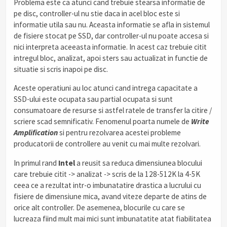
Problema este ca atunci cand trebuie stearsa informatie de
pe disc, controller-ul nu stie daca in acel bloc este si
informatie utila sau nu. Aceasta informatie se afla in sistemul
de fisiere stocat pe SSD, dar controller-ul nu poate accesa si
nici interpreta aceeasta informatie. In acest caz trebuie citit
intregul bloc, analizat, apoi sters sau actualizat in functie de
situatie si scris inapoi pe disc.
Aceste operatiuni au loc atunci cand intrega capacitate a
SSD-ului este ocupata sau partial ocupata si sunt
consumatoare de resurse si astfel ratele de transfer la citire /
scriere scad semnificativ. Fenomenul poarta numele de
Write
Amplification
si pentru rezolvarea acestei probleme
producatorii de controllere au venit cu mai multe rezolvari.
In primul rand
Intel
a reusit sa reduca dimensiunea blocului
care trebuie citit -> analizat -> scris de la 128-512K la 4-5K
ceea ce a rezultat intr-o imbunatatire drastica a lucrului cu
fisiere de dimensiune mica, avand viteze departe de atins de
orice alt controller. De asemenea, blocurile cu care se
lucreaza fiind mult mai mici sunt imbunatatite atat fiabilitatea