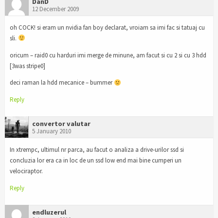
DanD
12 December 2009
oh COCK! si eram un nvidia fan boy declarat, vroiam sa imi fac si tatuaj cu
sli.
oricum – raid0 cu harduri imi merge de minune, am facut si cu 2 si cu 3 hdd
[3was stripe0]
deci raman la hdd mecanice – bummer
Reply
convertor valutar
5 January 2010
In xtrempc, ultimul nr parca, au facut o analiza a drive-urilor ssd si
concluzia lor era ca in loc de un ssd low end mai bine cumperi un
velociraptor.
Reply
endluzerul