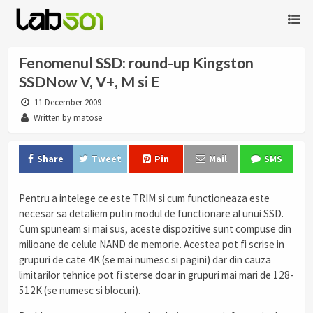
Fenomenul SSD: round-up Kingston
SSDNow V, V+, M si E
11 December 2009
Written by matose
Share
Tweet
Pin
Mail
SMS
Pentru a intelege ce este TRIM si cum functioneaza este
necesar sa detaliem putin modul de functionare al unui SSD.
Cum spuneam si mai sus, aceste dispozitive sunt compuse din
milioane de celule NAND de memorie. Acestea pot fi scrise in
grupuri de cate 4K (se mai numesc si pagini) dar din cauza
limitarilor tehnice pot fi sterse doar in grupuri mai mari de 128-
512K (se numesc si blocuri).