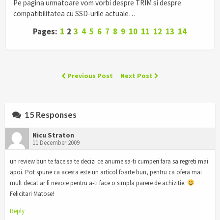
Pe pagina urmatoare vom vorbi despre TRIM si despre
compatibilitatea cu SSD-urile actuale…
Pages:
1
2
3
4
5
6
7
8
9
10
11
12
13
14
Previous Post
Next Post
15 Responses
Nicu Straton
11 December 2009
un review bun te face sa te decizi ce anume sa-ti cumperi fara sa regreti mai
apoi. Pot spune ca acesta este un articol foarte bun, pentru ca ofera mai
mult decat ar fi nevoie pentru a-ti face o simpla parere de achizitie.
Felicitari Matose!
Reply