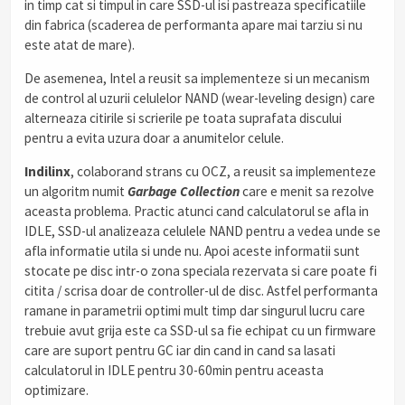
in timp cat si timpul in care SSD-ul isi pastreaza specificatiile
din fabrica (scaderea de performanta apare mai tarziu si nu
este atat de mare).
De asemenea, Intel a reusit sa implementeze si un mecanism
de control al uzurii celulelor NAND (wear-leveling design) care
alterneaza citirile si scrierile pe toata suprafata discului
pentru a evita uzura doar a anumitelor celule.
Indilinx
, colaborand strans cu OCZ, a reusit sa implementeze
un algoritm numit
G
arbage
C
ollection
care e menit sa rezolve
aceasta problema. Practic atunci cand calculatorul se afla in
IDLE, SSD-ul analizeaza celulele NAND pentru a vedea unde se
afla informatie utila si unde nu. Apoi aceste informatii sunt
stocate pe disc intr-o zona speciala rezervata si care poate fi
citita / scrisa doar de controller-ul de disc. Astfel performanta
ramane in parametrii optimi mult timp dar singurul lucru care
trebuie avut grija este ca SSD-ul sa fie echipat cu un firmware
care are suport pentru GC iar din cand in cand sa lasati
calculatorul in IDLE pentru 30-60min pentru aceasta
optimizare.