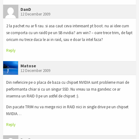
DanD
12 December 2009
2 la pachet nu ar fi rau. si asa caut ceva interesant pt boot. nu ai idee cum
se comporta cu un raid0 pe un SB nvidia? am win7 – oare trece trim, de fapt
oricum nu trece daca le ai in raid, sau e doar la intel faza?
Reply
Matose
12 December 2009
Din nefericire pe o placa de baza cu chipset NVIDIA sunt probleme mari de
performanta chiar si cu un singur SSD. Nu vreau sa ma gandesc ce ar
insemna un RAID 0 pe un astfel de chipset :).
Din pacate TRIM nu va merge nici in RAID nici in single drive pe un chipset
NVIDIA…
Reply