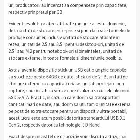
uri, producatorii au incercat sa compenseze prin capacitate,
respectiv prin pretul per GB.
Evident, evolutia a afectat toate ramurile acestui domeniu,
de la unitati de stocare enterprise si pana la toate formele de
produse consumer, inclusiv unitati de stocare atasate in
retea, unitati de 2.5 sau 3.5″ pentru desktop-uri, unitati de
2.5″ sau M.2 pentru notebook-uri si bineinteles, unitati de
stocare externe, in toate formele si dimensiunile posibile.
Astazi avem la dispozitie stick-uri USB cat o unghie capabile
sa stocheze peste 64GB de date, stick-uri de 2TB, unitati de
stocare externe cu capacitati uriase, unitati protejate prin
criptare, sau unitati cu viteze care rivalizeaza cu cele ale unui
SSD S-ATA. Practic, in cazul in care dorim sa transportam
cantitati mari de date, sau dorim sa utilizam o unitate externa
pe post de extra-stocare pentru un dispozitiv ultra-portabil,
acest lucru este acum posibil datorita standardului USB 3.1
Gen 2, respectiv datorita tehnologiei 3D Nand.
Exact despre un astfel de dispozitiv vom discuta astazi, mai