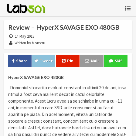
Review – HyperX SAVAGE EXO 480GB
14 May 2019
Written by Monstru
Share
Tweet
Pin
Mail
SMS
HyperX SAVAGE EXO 480GB
Domeniul stocarii a evoluat constant in ultimii 20 de ani, insa
ritmul a fost ceva mai lent decat in cazul celorlalte
componente. Acest lucru avea sa se schimbe in urma cu ~11
ani, in momentul in care SSD-urile consumer si-au facut
aparitia pe piata. Din acel moment, viteza unitatilor de
stocare a crescut constant, concomitent cu o crestere a
densitatii. Astfel, daca batranele hard-disk-uri nu au avut cum
sa tina pasul din punct de vedere al vitezei cu modernele SSD-