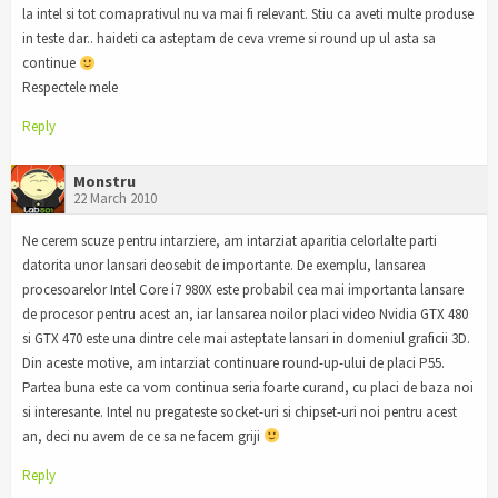
la intel si tot comaprativul nu va mai fi relevant. Stiu ca aveti multe produse
in teste dar.. haideti ca asteptam de ceva vreme si round up ul asta sa
continue
Respectele mele
Reply
Monstru
22 March 2010
Ne cerem scuze pentru intarziere, am intarziat aparitia celorlalte parti
datorita unor lansari deosebit de importante. De exemplu, lansarea
procesoarelor Intel Core i7 980X este probabil cea mai importanta lansare
de procesor pentru acest an, iar lansarea noilor placi video Nvidia GTX 480
si GTX 470 este una dintre cele mai asteptate lansari in domeniul graficii 3D.
Din aceste motive, am intarziat continuare round-up-ului de placi P55.
Partea buna este ca vom continua seria foarte curand, cu placi de baza noi
si interesante. Intel nu pregateste socket-uri si chipset-uri noi pentru acest
an, deci nu avem de ce sa ne facem griji
Reply