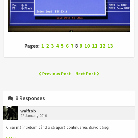
Pages:
1
2
3
4
5
6
7
8
9
10
11
12
13
Previous Post
Next Post
8 Responses
walftob
22 January 2010
Chiar mă întrebam când o să apară continuarea. Bravo băieţi!