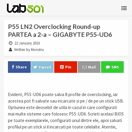
P55 LN2 Overclocking Round-up
PARTEA a 2-a – GIGABYTE P55-UD6
22 January 2010
Written by Monstru
Share
Tweet
Pin
Mail
SMS
.
Evident, P55-UD6 poate salva 8 profile de overclocking, iar
acestea pot fi salvate sau incarcate si pe / de pe un stick USB.
Optiunea este deosebit de utila in cazul in care configurati
mai multe sisteme care folosesc P55-UD6. Scrieti acelasi BIOS
pe toate exemplarele, configurati unul dintre ele, apoi salvati
profilul pe un stick si il incarcati pe toate celelalte. Atentie,