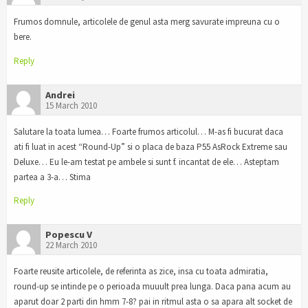
Frumos domnule, articolele de genul asta merg savurate impreuna cu o
bere.
Reply
Andrei
15 March 2010
Salutare la toata lumea… Foarte frumos articolul… M-as fi bucurat daca
ati fi luat in acest “Round-Up” si o placa de baza P55 AsRock Extreme sau
Deluxe… Eu le-am testat pe ambele si sunt f. incantat de ele… Asteptam
partea a 3-a… Stima
Reply
Popescu V
22 March 2010
Foarte reusite articolele, de referinta as zice, insa cu toata admiratia,
round-up se intinde pe o perioada muuult prea lunga. Daca pana acum au
aparut doar 2 parti din hmm 7-8? pai in ritmul asta o sa apara alt socket de