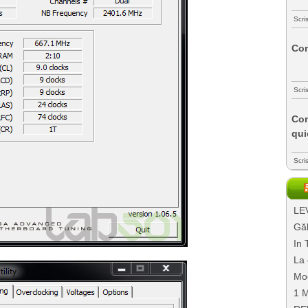
Scri
Com
Scri
Com
qui
Scri
LEV
Găl
In 
La 
Mo
1 M