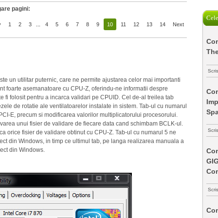
are pagini:
Cele
v
1
2
3
...
4
5
6
7
8
9
10
11
12
13
14
Next
Com
The
Scri
te un utilitar puternic, care ne permite ajustarea celor mai importanti
nt foarte asemanatoare cu CPU-Z, oferindu-ne informatii despre
Com
 fi folosit pentru a incarca validari pe CPUID. Cel de-al treilea tab
Imp
ezele de rotatie ale ventilatoarelor instalate in sistem. Tab-ul cu numarul
Spa
CI-E, precum si modificarea valorilor multiplicatorului procesorului.
lvarea unui fisier de validare de fiecare data cand schimbam BCLK-ul.
Scri
l ca orice fisier de validare obtinut cu CPU-Z. Tab-ul cu numarul 5 ne
rect din Windows, in timp ce ultimul tab, pe langa realizarea manuala a
irect din Windows.
Com
GI
Co
Scri
Com