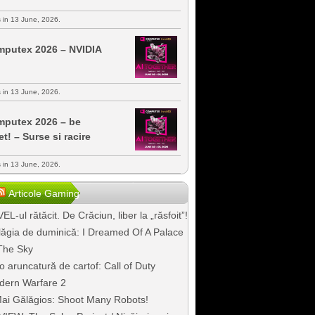
s in 13 June, 2026.
putex 2026 – NVIDIA
s in 13 June, 2026.
putex 2026 – be
et! – Surse si racire
s in 13 June, 2026.
Articole Gaming
EL-ul rătăcit. De Crăciun, liber la „răsfoit”!
ăgia de duminică: I Dreamed Of A Palace
The Sky
o aruncatură de cartof: Call of Duty
dern Warfare 2
ai Gălăgios: Shoot Many Robots!