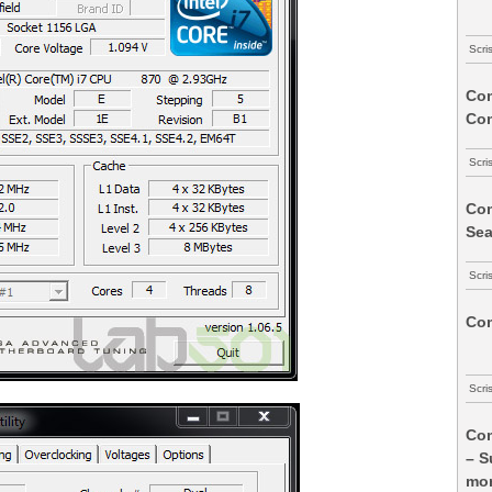
Scri
Com
Co
Scri
Com
Sea
Scri
Com
Scri
Com
– S
mon