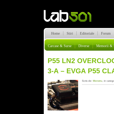
Home
Stiri
Editoriale
Forum
Carcase & Surse
Diverse
Memorii & 
P55 LN2 OVERCLO
3-A – EVGA P55 CL
Scris de:
Monstru
, in categ