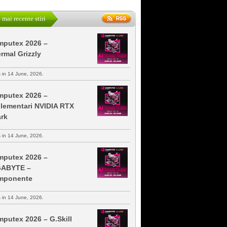
 mai recente stiri
putex 2026 –
rmal Grizzly
s in 14 June, 2026.
putex 2026 –
lementari NVIDIA RTX
rk
s in 14 June, 2026.
putex 2026 –
GABYTE –
mponente
s in 14 June, 2026.
putex 2026 – G.Skill