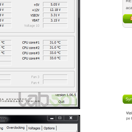
REV
aca
Syn
Viz
pe 