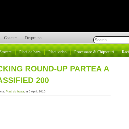
Concurs
Despre noi
Stocare
Placi de baza
Placi video
Procesoare & Chipseturi
Raci
CKING ROUND-UP PARTEA A
ASSIFIED 200
oria:
Placi de baza
, in 6 April, 2010.