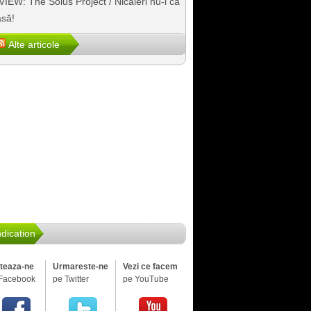
IEW: The Solus Project / Nicăieri nu-i ca
să!
Alte articole
dication
iteaza-ne
Urmareste-ne
Vezi ce facem
Facebook
pe Twitter
pe YouTube