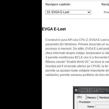
Navigare capitole:
Navig
Pre
EVGA E-Leet
.
Construit in jurul API-ului CPU-Z, EVGA E-Leet es
parametrii din Windows. Primele doua tab-uri su
procesor si memorii. De altfel, EVGA E-Leet poate
ofera informatii despre voltaje, temperaturi si vit
4 permite modificarea BCLK-ului si a frecventei P
Bifarea casutei “Enable Brink OC” va duce la sa
Acestea pot fi incarcate ulterior pe CPUID, la fe
permite sa ajustam toate voltajele importante di
validarilor, permite salvarea profilelor de bios d
.