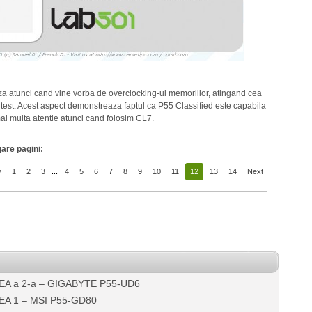
 atunci cand vine vorba de overclocking-ul memoriilor, atingand cea
test. Acest aspect demonstreaza faptul ca P55 Classified este capabila
ai multa atentie atunci cand folosim CL7.
are pagini:
v
1
2
3
...
4
5
6
7
8
9
10
11
12
13
14
Next
TEA a 2-a – GIGABYTE P55-UD6
EA 1 – MSI P55-GD80