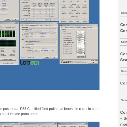
Scri
Com
Co
Scri
Com
Sea
Scri
Com
Scri
 se pastreaza, P55 Clasified fiind putin mai lenesa in cazul in care
Com
ua placi testate pana acum.
– S
mon