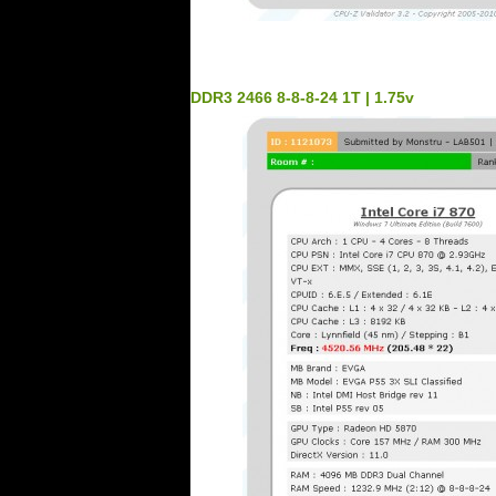
.
DDR3 2466 8-8-8-24 1T | 1.75v