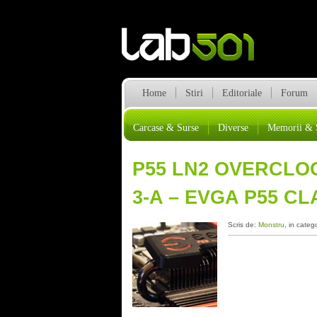
Home
Stiri
Editoriale
Forum
Carcase & Surse
Diverse
Memorii & 
P55 LN2 OVERCLO
3-A – EVGA P55 CL
Scris de:
Monstru
, in categ