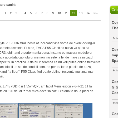
are pagini:
Cele
v
1
2
3
...
4
5
6
7
8
9
10
11
12
13
14
Next
Com
The
Scri
byte P55-UD6 straluceste atunci cand vine vorba de overclocking-ul
patele acesteia. Ei bine, EVGA P55 Clasified nu va va ajuta sa
Com
 DDR3, obtinand o performanta buna, insa nu pe masura modelelor
Imp
ntia acordata capitolului memorii nu este la fel de mare ca in cazul
Spa
ect si in practica. Asta nu inseamna ca nu veti putea obtine frecvente
am folosit un set de conditii comune pentru toate placile de baza,
Scri
ckand “la liber”, P55 Classified poate obtine frecvente mult mai mari
zi.
Com
er, 1.74v vDDR si 1.55v vQPI, am facut MemTest cu 7-8-7-21 1T la
GI
 cu ~20 de MHz mai mica decat in cazul celorlalte doua placi de
Co
Scri
Com