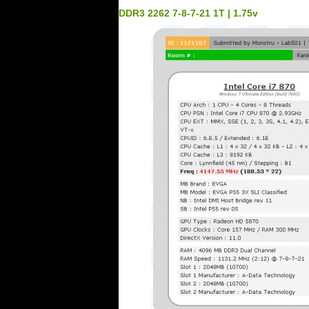
DDR3 2262 7-8-7-21 1T | 1.75v