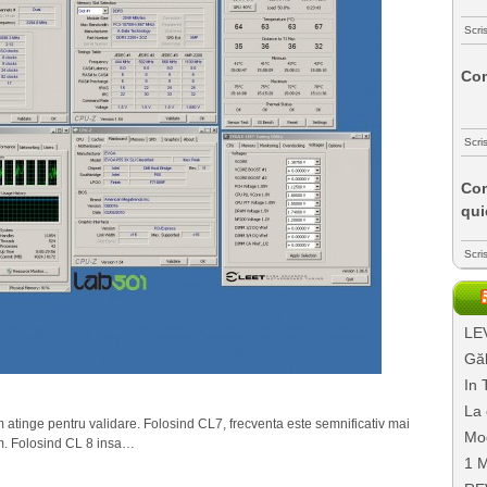
Scri
Com
Scri
Com
qui
Scri
LEV
Găl
In 
La 
 atinge pentru validare. Folosind CL7, frecventa este semnificativ mai
Mo
m. Folosind CL 8 insa…
1 M