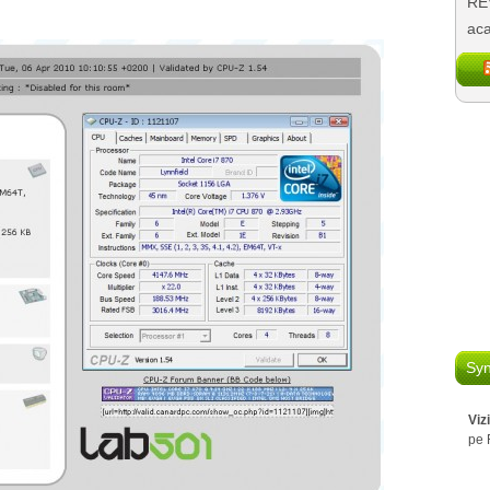
REV
aca
Syn
Viz
pe 