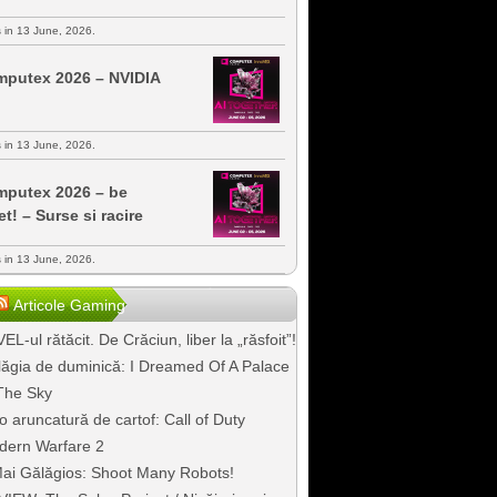
s in 13 June, 2026.
putex 2026 – NVIDIA
s in 13 June, 2026.
putex 2026 – be
et! – Surse si racire
s in 13 June, 2026.
Articole Gaming
EL-ul rătăcit. De Crăciun, liber la „răsfoit”!
ăgia de duminică: I Dreamed Of A Palace
The Sky
o aruncatură de cartof: Call of Duty
dern Warfare 2
ai Gălăgios: Shoot Many Robots!