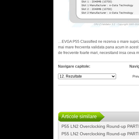
.
…EVGA P55 Classified ne rezerva o mare supriza
mai mare frecventa validata pana acum in acest 
de frecvente foarte mari, necesitand insa ceva m
Navigare capitole:
Navig
Pre
Articole similare
P55 LN2 Overclocking Round-up PAR
P55 LN2 Overclocking Round-up PART