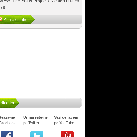
IEW: The Solus Project / Nicăieri nu-i ca
să!
Alte articole
dication
iteaza-ne
Urmareste-ne
Vezi ce facem
Facebook
pe Twitter
pe YouTube