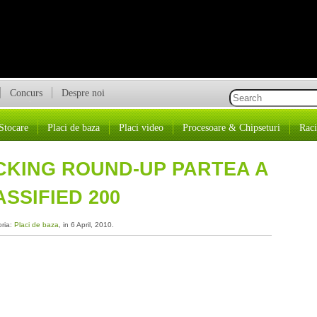
Concurs
Despre noi
Stocare
Placi de baza
Placi video
Procesoare & Chipseturi
Raci
CKING ROUND-UP PARTEA A
ASSIFIED 200
oria:
Placi de baza
, in 6 April, 2010.