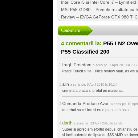
Intel Core i5 si Intel Core i7 – Lynnfield
MSI P55-GD80 – Primele rezultate cu In
Review – EVGA GeForce GTX 980 Ti C
Comentarii
4 comentarii la:
P55 LN2 Over
P55 Classified 200
IraqI_Freedom
a scris pe:
7 April 2010 la 7:17
Paste Fericit si tie!!! Nice review man, as we
alin
a scris pe:
8 April 2010 la 10:14
criminala placa si pretul pe masura…
Comanda Produse Avon
a scris pe:
10 Apri
ar trebui sa-mi iau si eu o placa din asta
darth
a scris pe:
13 April 2010 la 19:55
Super si apreciem efortul depus ,chiar stiu 
si lovit puternic de lipsa de $$$ AMD se doved