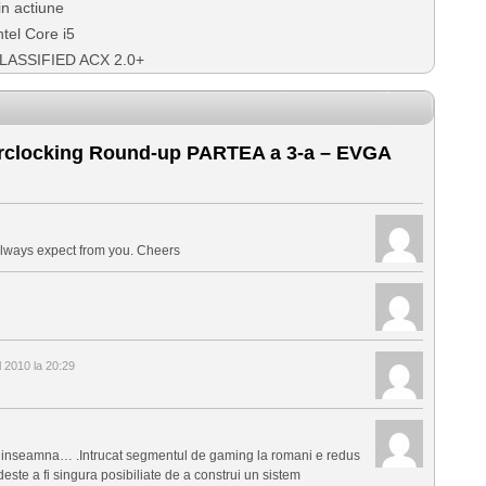
 in actiune
tel Core i5
LASSIFIED ACX 2.0+
clocking Round-up PARTEA a 3-a – EVGA
 always expect from you. Cheers
l 2010 la 20:29
ce inseamna… .Intrucat segmentul de gaming la romani e redus
este a fi singura posibiliate de a construi un sistem