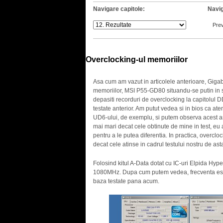
Navigare capitole:
Navig
Pre
Overclocking-ul memoriilor
.
Asa cum am vazut in articolele anterioare, Giga
memoriilor, MSI P55-GD80 situandu-se putin in s
depasiti recorduri de overclocking la capitolul
testate anterior. Am putut vedea si in bios ca ate
UD6-ului, de exemplu, si putem observa acest asp
mai mari decat cele obtinute de mine in test, eu 
pentru a le putea diferentia. In practica, overclo
decat cele atinse in cadrul testului nostru de asta
Folosind kitul A-Data dotat cu IC-uri Elpida Hyp
1080MHz. Dupa cum putem vedea, frecventa este
baza testate pana acum.
.