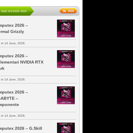
 mai recente stiri
putex 2026 –
rmal Grizzly
s in 14 June, 2026.
putex 2026 –
lementari NVIDIA RTX
rk
s in 14 June, 2026.
putex 2026 –
GABYTE –
mponente
s in 14 June, 2026.
putex 2026 – G.Skill