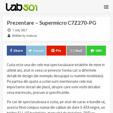
Prezentare – Supermicro C7Z270-PG
7 July 2017
Written by matose
Share
Tweet
Pin
Mail
SMS
Cutia este una din cele mai spectaculoase intalnite de mine in
ultimii ani, atat in ceea ce priveste forma cat si diferitele
detalii de design (de exemplu decupajul cu numele modelului).
Pe partea din spate a cutiei sunt mentionate cele mai
importante dotari ale placii, despre care vom vorbi detaliat
ceva mai incolo, precum si specificatiile.
Pe cat de spectaculoasa e cutia, pe atat de sarac e bundle-ul,
acesta fiind compus numai din cabluri de date S-ATA negre, un
bridge SLI, I/O backplate, manualul de instalare, DVD cu