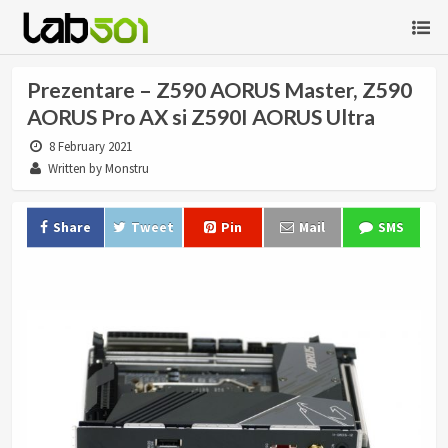
Prezentare – Z590 AORUS Master, Z590
AORUS Pro AX si Z590I AORUS Ultra
8 February 2021
Written by Monstru
Share
Tweet
Pin
Mail
SMS