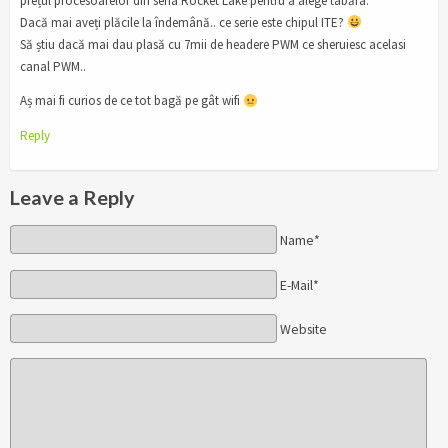
prețul procesoarelor din seria Rocket Lake pentru a alege tabăra.
Dacă mai aveți plăcile la îndemână.. ce serie este chipul ITE?
Să știu dacă mai dau plasă cu 7mii de headere PWM ce sheruiesc acelasi
canal PWM..
Aș mai fi curios de ce tot bagă pe gât wifi
Reply
Leave a Reply
Name*
E-Mail*
Website