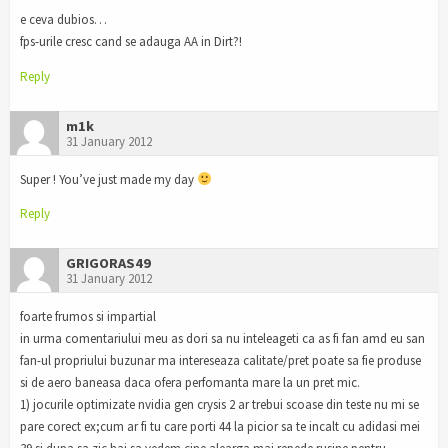
e ceva dubios…
fps-urile cresc cand se adauga AA in Dirt?!
Reply
m1k
31 January 2012
Super ! You’ve just made my day
Reply
GRIGORAS49
31 January 2012
foarte frumos si impartial
in urma comentariului meu as dori sa nu inteleageti ca as fi fan amd eu san
fan-ul propriului buzunar ma intereseaza calitate/pret poate sa fie produse
si de aero baneasa daca ofera perfomanta mare la un pret mic.
1) jocurile optimizate nvidia gen crysis 2 ar trebui scoase din teste nu mi se
pare corect ex;cum ar fi tu care porti 44 la picior sa te incalt cu adidasi mei