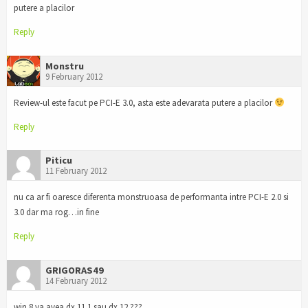
putere a placilor
Reply
Monstru
9 February 2012
Review-ul este facut pe PCI-E 3.0, asta este adevarata putere a placilor
Reply
Piticu
11 February 2012
nu ca ar fi oaresce diferenta monstruoasa de performanta intre PCI-E 2.0 si
3.0 dar ma rog…in fine
Reply
GRIGORAS49
14 February 2012
win 8 va avea dx 11.1 sau dx 12 ???