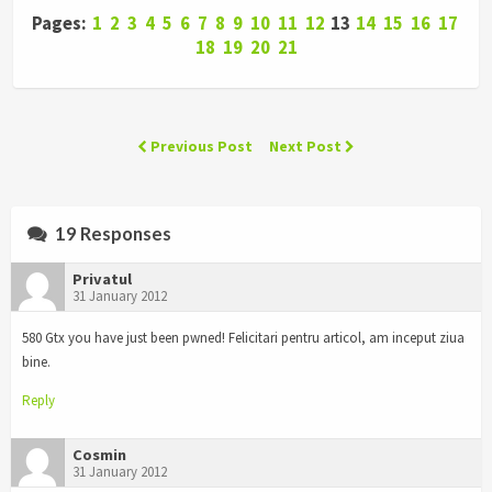
Pages:
1
2
3
4
5
6
7
8
9
10
11
12
13
14
15
16
17
18
19
20
21
Previous Post
Next Post
19 Responses
Privatul
31 January 2012
580 Gtx you have just been pwned! Felicitari pentru articol, am inceput ziua
bine.
Reply
Cosmin
31 January 2012