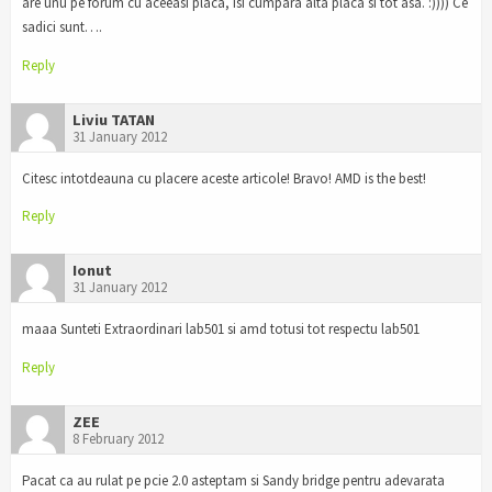
are unu pe forum cu aceeasi placa, isi cumpara alta placa si tot asa. :)))) Ce
sadici sunt….
Reply
Liviu TATAN
31 January 2012
Citesc intotdeauna cu placere aceste articole! Bravo! AMD is the best!
Reply
Ionut
31 January 2012
maaa Sunteti Extraordinari lab501 si amd totusi tot respectu lab501
Reply
ZEE
8 February 2012
Pacat ca au rulat pe pcie 2.0 asteptam si Sandy bridge pentru adevarata