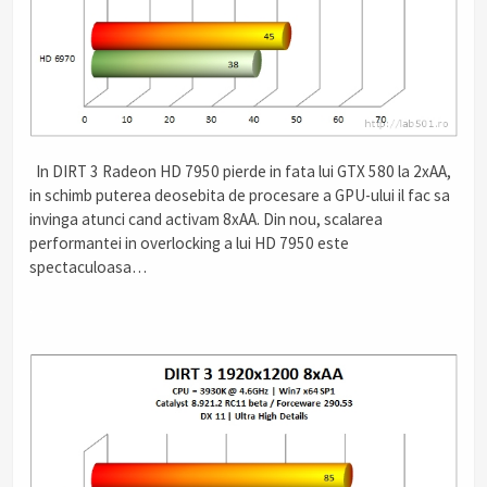
.
In DIRT 3 Radeon HD 7950 pierde in fata lui GTX 580 la 2xAA,
in schimb puterea deosebita de procesare a GPU-ului il fac sa
invinga atunci cand activam 8xAA. Din nou, scalarea
performantei in overlocking a lui HD 7950 este
spectaculoasa…
.