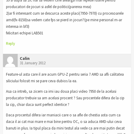
39 si dupa sa zic hai sa vedem cine alearga mai repede rusine pentru
producatori de jocuri si asfel de politici(parerea mea)
2)ar fi interesant cum se descurca aceste placi(7950-7970) cu procesoarele
amd(fx-8150)sa vedem cate fps se pierd in jocuri?(pe mine personal m-ar
interesa in bf3)
felicitari echipei LAB501
Reply
Calin
31 January 2012
Feature-ul asta care il are acum GPU-Z pentru seria 7 AMD sa afli calitatea
siliciului folosit mi se pare ceva dubios la ea.
Asa ca intreb, sa zicem ca imi iau doua placi video 7950 de la acelasi
producator trebuie sa am acelasi procent ? Sau procentele difera de la cip
la cip, chiar daca sunt perfect identice ?
Daca procentul difera iar maniacii care o sa afle de chestia asta cum ca
daca il ai cat mai mare e mai bine pentru OC, o sa aduca AMD-ului ceva
banuti in plus. Ia tipul placa da mini testul ala vede ca are mai putin decat