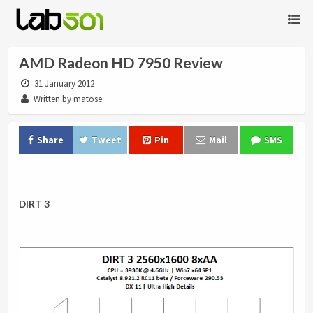
AMD Radeon HD 7950 Review
31 January 2012
Written by matose
Share
Tweet
Pin
Mail
SMS
.
DIRT 3
.