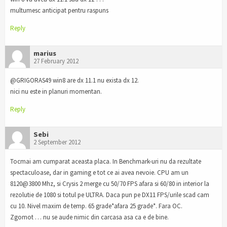
multumesc anticipat pentru raspuns
Reply
marius
27 February 2012
@GRIGORAS49 win8 are dx 11.1 nu exista dx 12.
nici nu este in planuri momentan.
Reply
Sebi
2 September 2012
Tocmai am cumparat aceasta placa. In Benchmark-uri nu da rezultate
spectaculoase, dar in gaming e tot ce ai avea nevoie. CPU am un
8120@3800 Mhz, si Crysis 2 merge cu 50/70 FPS afara si 60/80 in interior la
rezolutie de 1080 si totul pe ULTRA. Daca pun pe DX11 FPS/urile scad cam
cu 10. Nivel maxim de temp. 65 grade*afara 25 grade*. Fara OC.
Zgomot … nu se aude nimic din carcasa asa ca e de bine.