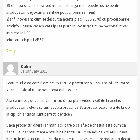
39 si dupa sa zic hai sa vedem cine alearga mai repede rusine pentru
producatori de jocuri si asfel de politici(parerea mea)
2)ar fi interesant cum se descurca aceste placi(7950-7970) cu procesoarele
amd(fx-8150)sa vedem cate fps se pierd in jocuri?(pe mine personal m-ar
interesa in bf3)
felicitari echipei LAB501
Reply
Calin
31 January 2012
Feature-ul asta care il are acum GPU-Z pentru seria 7 AMD sa afli calitatea
siliciului folosit mi se pare ceva dubios la ea.
Asa ca intreb, sa zicem ca imi iau doua placi video 7950 de la acelasi
producator trebuie sa am acelasi procent ? Sau procentele difera de la cip
la cip, chiar daca sunt perfect identice ?
Daca procentul difera iar maniacii care o sa afle de chestia asta cum ca
daca il ai cat mai mare e mai bine pentru OC, o sa aduca AMD-ului ceva
banuti in plus. Ia tipul placa da mini testul ala vede ca are mai putin decat