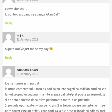
e ceva dubios…
fps-urile cresc cand se adauga AA in Dirt?!
Reply
m1k
31 January 2012
Super ! You’ve just made my day
Reply
GRIGORAS49
31 January 2012
foarte frumos si impartial
in urma comentariului meu as dori sa nu inteleageti ca as fi fan amd eu san
fan-ul propriului buzunar ma intereseaza calitate/pret poate sa fie produse
si de aero baneasa daca ofera perfomanta mare la un pret mic.
1) jocurile optimizate nvidia gen crysis 2 ar trebui scoase din teste nu mi se
pare corect ex;cum ar fi tu care porti 44 la picior sa te incalt cu adidasi mei