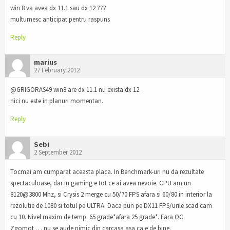
win 8 va avea dx 11.1 sau dx 12 ???
multumesc anticipat pentru raspuns
Reply
marius
27 February 2012
@GRIGORAS49 win8 are dx 11.1 nu exista dx 12.
nici nu este in planuri momentan.
Reply
Sebi
2 September 2012
Tocmai am cumparat aceasta placa. In Benchmark-uri nu da rezultate
spectaculoase, dar in gaming e tot ce ai avea nevoie. CPU am un
8120@3800 Mhz, si Crysis 2 merge cu 50/70 FPS afara si 60/80 in interior la
rezolutie de 1080 si totul pe ULTRA. Daca pun pe DX11 FPS/urile scad cam
cu 10. Nivel maxim de temp. 65 grade*afara 25 grade*. Fara OC.
Zgomot … nu se aude nimic din carcasa asa ca e de bine.