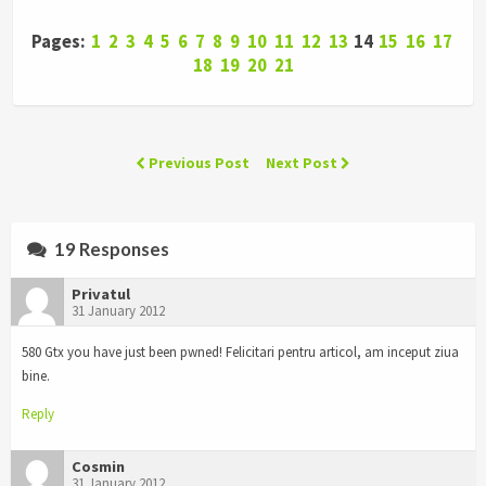
Pages:
1
2
3
4
5
6
7
8
9
10
11
12
13
14
15
16
17
18
19
20
21
Previous Post
Next Post
19 Responses
Privatul
31 January 2012
580 Gtx you have just been pwned! Felicitari pentru articol, am inceput ziua
bine.
Reply
Cosmin
31 January 2012