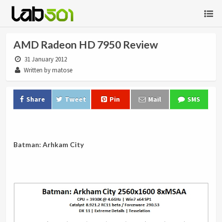
AMD Radeon HD 7950 Review
31 January 2012
Written by matose
Share
Tweet
Pin
Mail
SMS
.
Batman: Arhkam City
.