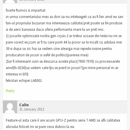
foarte frumos si impartial
in urma comentariului meu as dori sa nu inteleageti ca as fi fan amd eu san
fan-ul propriului buzunar ma intereseaza calitate/pret poate sa fie produse
si de aero baneasa daca ofera perfomanta mare la un pret mic.
1) jocurile optimizate nvidia gen crysis 2 ar trebui scoase din teste nu mi se
pare corect ex;cum ar fi tu care porti 44 la picior sa te incalt cu adidasi mei
39 si dupa sa zic hai sa vedem cine alearga mai repede rusine pentru
producatori de jocuri si asfel de politici(parerea mea)
2)ar fi interesant cum se descurca aceste placi(7950-7970) cu procesoarele
amd(fx-8150)sa vedem cate fps se pierd in jocuri?(pe mine personal m-ar
interesa in bf3)
felicitari echipei LAB501
Reply
Calin
31 January 2012
Feature-ul asta care il are acum GPU-Z pentru seria 7 AMD sa afli calitatea
siliciului folosit mi se pare ceva dubios la ea.