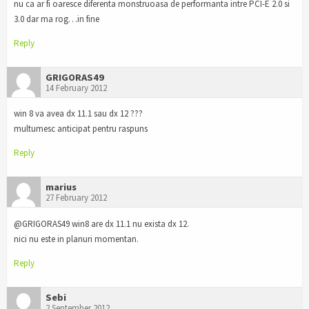
nu ca ar fi oaresce diferenta monstruoasa de performanta intre PCI-E 2.0 si
3.0 dar ma rog…in fine
Reply
GRIGORAS49
14 February 2012
win 8 va avea dx 11.1 sau dx 12 ???
multumesc anticipat pentru raspuns
Reply
marius
27 February 2012
@GRIGORAS49 win8 are dx 11.1 nu exista dx 12.
nici nu este in planuri momentan.
Reply
Sebi
2 September 2012