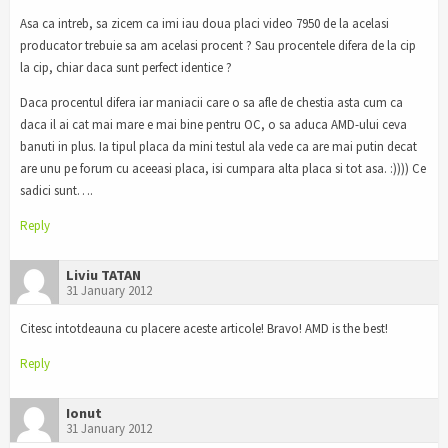
Asa ca intreb, sa zicem ca imi iau doua placi video 7950 de la acelasi
producator trebuie sa am acelasi procent ? Sau procentele difera de la cip
la cip, chiar daca sunt perfect identice ?
Daca procentul difera iar maniacii care o sa afle de chestia asta cum ca
daca il ai cat mai mare e mai bine pentru OC, o sa aduca AMD-ului ceva
banuti in plus. Ia tipul placa da mini testul ala vede ca are mai putin decat
are unu pe forum cu aceeasi placa, isi cumpara alta placa si tot asa. :)))) Ce
sadici sunt….
Reply
Liviu TATAN
31 January 2012
Citesc intotdeauna cu placere aceste articole! Bravo! AMD is the best!
Reply
Ionut
31 January 2012