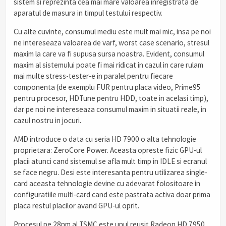
sistem si reprezinta cea mai mare valoarea inregistrata de
aparatul de masura in timpul testului respectiv.
Cu alte cuvinte, consumul mediu este mult mai mic, insa pe noi
ne intereseaza valoarea de varf, worst case scenario, stresul
maxim la care va fi supusa sursa noastra. Evident, consumul
maxim al sistemului poate fi mai ridicat in cazul in care rulam
mai multe stress-tester-e in paralel pentru fiecare
componenta (de exemplu FUR pentru placa video, Prime95
pentru procesor, HDTune pentru HDD, toate in acelasi timp),
dar pe noi ne intereseaza consumul maxim in situatii reale, in
cazul nostru in jocuri.
AMD introduce o data cu seria HD 7900 o alta tehnologie
proprietara: ZeroCore Power. Aceasta opreste fizic GPU-ul
placii atunci cand sistemul se afla mult timp in IDLE si ecranul
se face negru. Desi este interesanta pentru utilizarea single-
card aceasta tehnologie devine cu adevarat folositoare in
configuratiile multi-card cand este pastrata activa doar prima
placa restul placilor avand GPU-ul oprit.
Procesul pe 28nm al TSMC este unul reusit Radeon HD 7950