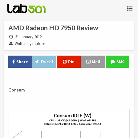
AMD Radeon HD 7950 Review
31 January 2012
Written by matose
Share
Tweet
Pin
Mail
SMS
.
Consum
.