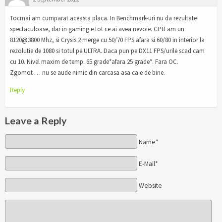
Tocmai am cumparat aceasta placa. In Benchmark-uri nu da rezultate
spectaculoase, dar in gaming e tot ce ai avea nevoie. CPU am un
8120@3800 Mhz, si Crysis 2 merge cu 50/70 FPS afara si 60/80 in interior la
rezolutie de 1080 si totul pe ULTRA. Daca pun pe DX11 FPS/urile scad cam
cu 10. Nivel maxim de temp. 65 grade*afara 25 grade*. Fara OC.
Zgomot … nu se aude nimic din carcasa asa ca e de bine.
Reply
Leave a Reply
Name*
E-Mail*
Website