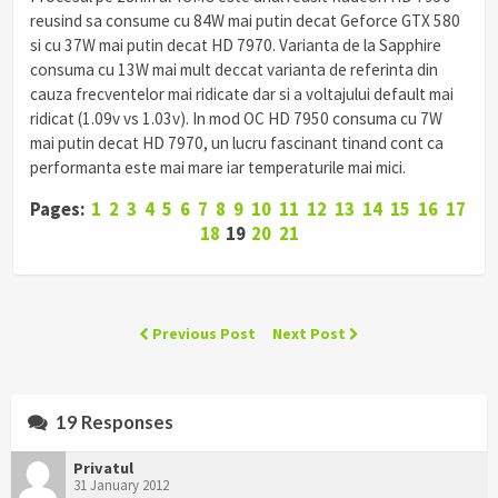
reusind sa consume cu 84W mai putin decat Geforce GTX 580
si cu 37W mai putin decat HD 7970. Varianta de la Sapphire
consuma cu 13W mai mult deccat varianta de referinta din
cauza frecventelor mai ridicate dar si a voltajului default mai
ridicat (1.09v vs 1.03v). In mod OC HD 7950 consuma cu 7W
mai putin decat HD 7970, un lucru fascinant tinand cont ca
performanta este mai mare iar temperaturile mai mici.
Pages:
1
2
3
4
5
6
7
8
9
10
11
12
13
14
15
16
17
18
19
20
21
Previous Post
Next Post
19 Responses
Privatul
31 January 2012