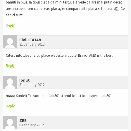
banuti in plus. Ia tipul placa da mini testul ala vede ca are mai putin decat
are unu pe forum cu aceeasi placa, isi cumpara alta placa si tot asa. :)))) Ce
sadici sunt….
Reply
Liviu TATAN
31 January 2012
Citesc intotdeauna cu placere aceste articole! Bravo! AMD is the best!
Reply
Ionut
31 January 2012
maaa Sunteti Extraordinari lab501 si amd totusi tot respectu lab501
Reply
ZEE
8 February 2012