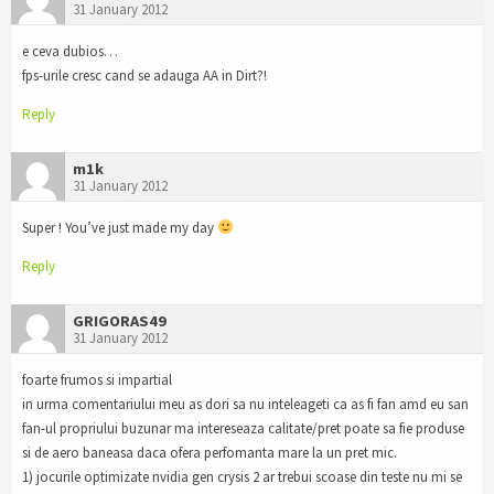
31 January 2012
e ceva dubios…
fps-urile cresc cand se adauga AA in Dirt?!
Reply
m1k
31 January 2012
Super ! You’ve just made my day
Reply
GRIGORAS49
31 January 2012
foarte frumos si impartial
in urma comentariului meu as dori sa nu inteleageti ca as fi fan amd eu san
fan-ul propriului buzunar ma intereseaza calitate/pret poate sa fie produse
si de aero baneasa daca ofera perfomanta mare la un pret mic.
1) jocurile optimizate nvidia gen crysis 2 ar trebui scoase din teste nu mi se