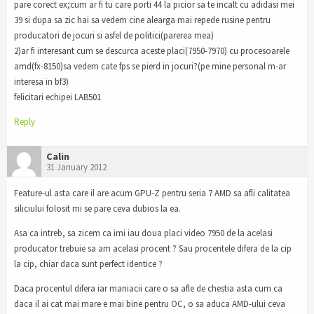
pare corect ex;cum ar fi tu care porti 44 la picior sa te incalt cu adidasi mei
39 si dupa sa zic hai sa vedem cine alearga mai repede rusine pentru
producatori de jocuri si asfel de politici(parerea mea)
2)ar fi interesant cum se descurca aceste placi(7950-7970) cu procesoarele
amd(fx-8150)sa vedem cate fps se pierd in jocuri?(pe mine personal m-ar
interesa in bf3)
felicitari echipei LAB501
Reply
Calin
31 January 2012
Feature-ul asta care il are acum GPU-Z pentru seria 7 AMD sa afli calitatea
siliciului folosit mi se pare ceva dubios la ea.
Asa ca intreb, sa zicem ca imi iau doua placi video 7950 de la acelasi
producator trebuie sa am acelasi procent ? Sau procentele difera de la cip
la cip, chiar daca sunt perfect identice ?
Daca procentul difera iar maniacii care o sa afle de chestia asta cum ca
daca il ai cat mai mare e mai bine pentru OC, o sa aduca AMD-ului ceva