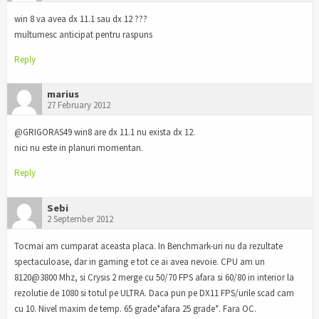
win 8 va avea dx 11.1 sau dx 12 ???
multumesc anticipat pentru raspuns
Reply
marius
27 February 2012
@GRIGORAS49 win8 are dx 11.1 nu exista dx 12.
nici nu este in planuri momentan.
Reply
Sebi
2 September 2012
Tocmai am cumparat aceasta placa. In Benchmark-uri nu da rezultate
spectaculoase, dar in gaming e tot ce ai avea nevoie. CPU am un
8120@3800 Mhz, si Crysis 2 merge cu 50/70 FPS afara si 60/80 in interior la
rezolutie de 1080 si totul pe ULTRA. Daca pun pe DX11 FPS/urile scad cam
cu 10. Nivel maxim de temp. 65 grade*afara 25 grade*. Fara OC.