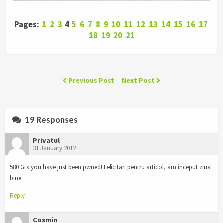
Pages:
1
2
3
4
5
6
7
8
9
10
11
12
13
14
15
16
17
18
19
20
21
Previous Post
Next Post
19 Responses
Privatul
31 January 2012
580 Gtx you have just been pwned! Felicitari pentru articol, am inceput ziua
bine.
Reply
Cosmin