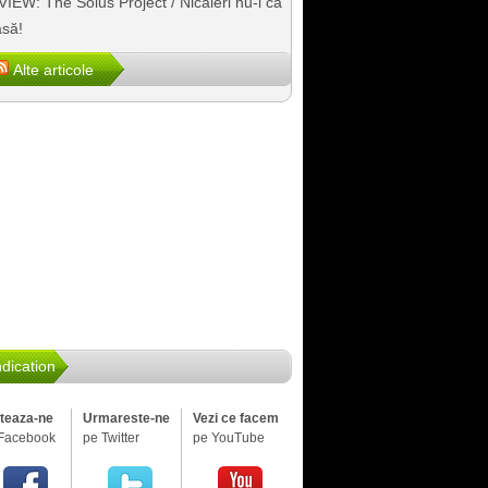
IEW: The Solus Project / Nicăieri nu-i ca
să!
Alte articole
dication
iteaza-ne
Urmareste-ne
Vezi ce facem
Facebook
pe Twitter
pe YouTube