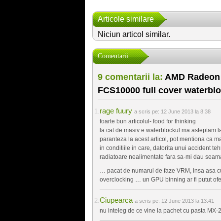
Articole similare
Niciun articol similar.
Comentarii
9 comentarii la:
AMD Radeon H
FCS10000 full cover waterbl
rage fuury
a scris pe:
12 June 2013 la 8:38
foarte bun articolul- food for thinking
la cat de masiv e waterblockul ma asteptam l
paranteza la acest articol, pot mentiona ca m
in conditiile in care, datorita unui accident 
radiatoare nealimentate fara sa-mi dau seam
… pacat de numarul de faze VRM, insa asa cum 
overclocking … un GPU binning ar fi putut of
Ciupearca
a scris pe:
12 June 2013 la 13:41
nu inteleg de ce vine la pachet cu pasta MX-