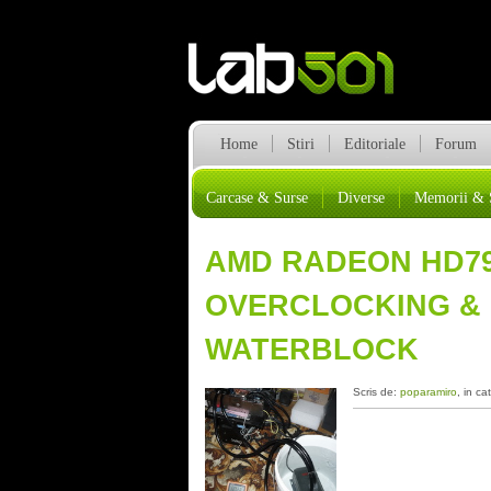
Home
Stiri
Editoriale
Forum
Carcase & Surse
Diverse
Memorii & 
AMD RADEON HD79
OVERCLOCKING & 
WATERBLOCK
Scris de:
poparamiro
, in ca