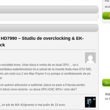
REV
aca
D7990 – Studiu de overclocking & EK-
ock
a rezultate bune, chiar daca e vorba de un dual GPU… ca o
asivitatea waterblockului mi-a salvat de la moarte fosta mea GTX 580,
tehnic am rulat cca 2 ore Max Payne 3 cu pompa si ventilatoarele de pe
a!
Syn
autorul articolului a subliniat- placa nu pare a fi facuta pentru
eri totusi ceva rezerve -cu doua GPU ASIC 80%+ cine stie?
Viz
pe 
2, un tub de MX-4(4grame) e mai putin de 10 euro