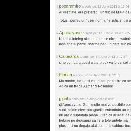
poparamiro
a scris pe:
12 June 2013 la 15:34
Ai dreptate, era preferabil un tub de MX-4 de
Totusi, pentru un “user normal” e suficient si ac
Apocalypse
a scris pe:
12 June 2013 la 16:25
Nu o sa inteleg niciodata de ce nici un waterb
lasa spatiu pentru thermalpad-uri care sub ni
Ciupearca
a scris pe:
12 June 2013 la 17:57
cine cumpara acest waterblock va folosi cel pu
Florian
a scris pe:
12 June 2013 la 22:32
Ma ramiro, tata, esti ca un zeu pe racire cu aer
Adica un fel de Aether & Poseidon…
gigel
a scris pe:
13 June 2013 la 0:03
@Apocalypse: Sunt multe motive posibile pentr
sunt izolate electromagnetic, cateodata au co
nu are o suprafata plana. Cred ca ar adauga de
trebuie pe deasupra sa fie si tolerantele mai
plus, nici nu degaja atat de multa caldura inc