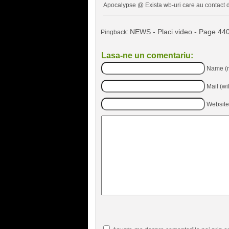
Apocalypse @ Exista wb-uri care au contact 
NEWS - Placi video - Page 44
Pingback:
Lasa-ne un comentariu:
Name (r
Mail (wi
Website