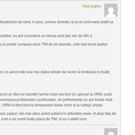
Post author
ilizatorului de rand, in plus, oricine doreste ca la un pret mare platit sa
ziastilor, nu pot considera un minus acel plic mic de MX-2.
 isi poate cumpara orice TIM de pe planeta, cele mai bune paduri
u ca aerul este cea mai slaba solutie de racire si limiteaza in multe
locul ar oferi un transfer termic mult mai bun (in special la VRM, unde
penseaza problemele constructive, iar performanta nu are foarte mult
, VRM-ul fiind tinut la temperaturi bune chiar si la voltaje uriase.
sesc paduri. Am mai atins acest subiect in articolele mele. In plus fata de
u cum e sa cureti toata placa de TIM, si nu e defel usor.