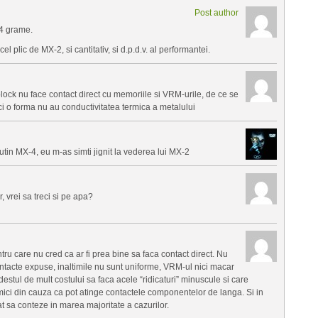
Post author
 4 grame.
el plic de MX-2, si cantitativ, si d.p.d.v. al performantei.
lock nu face contact direct cu memoriile si VRM-urile, de ce se
ci o forma nu au conductivitatea termica a metalului
tin MX-4, eu m-as simti jignit la vederea lui MX-2
, vrei sa treci si pe apa?
u care nu cred ca ar fi prea bine sa faca contact direct. Nu
ntacte expuse, inaltimile nu sunt uniforme, VRM-ul nici macar
stul de mult costului sa faca acele “ridicaturi” minuscule si care
 mici din cauza ca pot atinge contactele componentelor de langa. Si in
at sa conteze in marea majoritate a cazurilor.