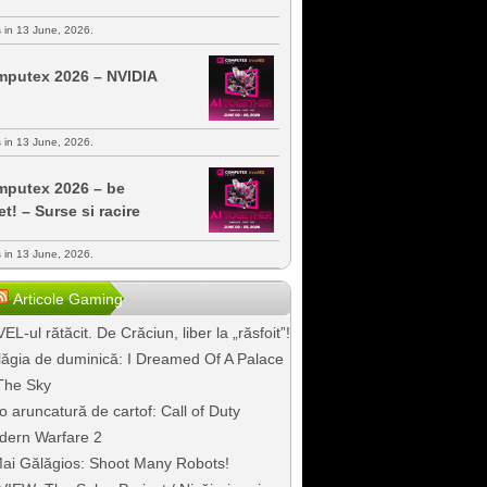
s in 13 June, 2026.
putex 2026 – NVIDIA
s in 13 June, 2026.
putex 2026 – be
et! – Surse si racire
s in 13 June, 2026.
Articole Gaming
EL-ul rătăcit. De Crăciun, liber la „răsfoit”!
ăgia de duminică: I Dreamed Of A Palace
The Sky
o aruncatură de cartof: Call of Duty
dern Warfare 2
ai Gălăgios: Shoot Many Robots!