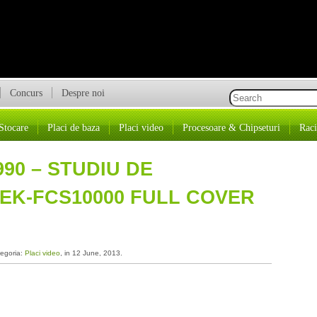
Concurs
Despre noi
Stocare
Placi de baza
Placi video
Procesoare & Chipseturi
Raci
90 – STUDIU DE
EK-FCS10000 FULL COVER
tegoria:
Placi video
, in 12 June, 2013.