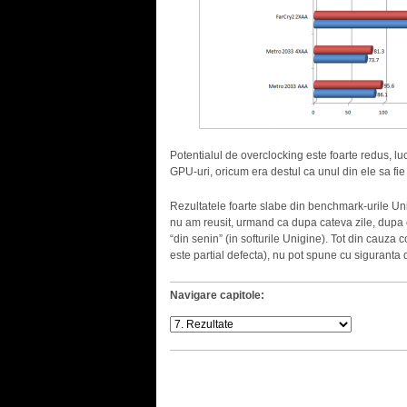
Potentialul de overclocking este foarte redus, l
GPU-uri, oricum era destul ca unul din ele sa fie 
Rezultatele foarte slabe din benchmark-urile Uni
nu am reusit, urmand ca dupa cateva zile, dupa c
“din senin” (in softurile Unigine). Tot din cauza
este partial defecta), nu pot spune cu siguranta
Navigare capitole: