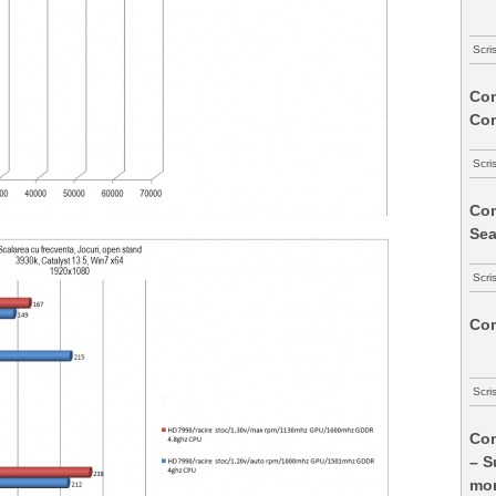
Scri
Com
Co
Scri
Com
Sea
Scri
Com
Scri
Com
– S
mon