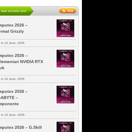
 mai recente stiri
putex 2026 –
rmal Grizzly
s in 14 June, 2026.
putex 2026 –
lementari NVIDIA RTX
rk
s in 14 June, 2026.
putex 2026 –
GABYTE –
mponente
s in 14 June, 2026.
putex 2026 – G.Skill