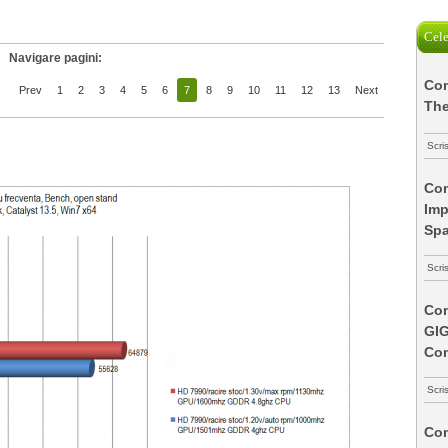
Cele
Navigare pagini:
Com
Prev
1
2
3
4
5
6
7
8
9
10
11
12
13
Next
The
Scri
Com
Imp
Spa
Scri
Com
GI
Co
Scri
Com