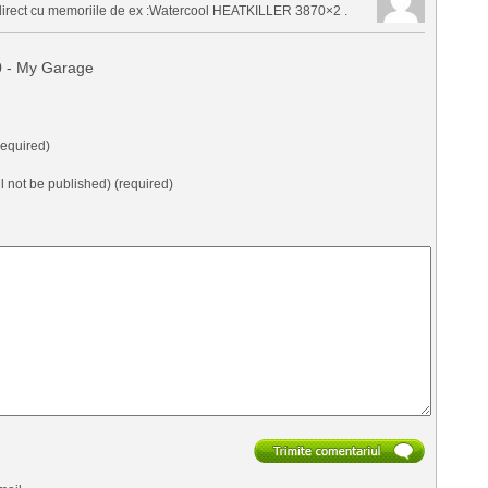
direct cu memoriile de ex :Watercool HEATKILLER 3870×2 .
0 - My Garage
equired)
ll not be published) (required)