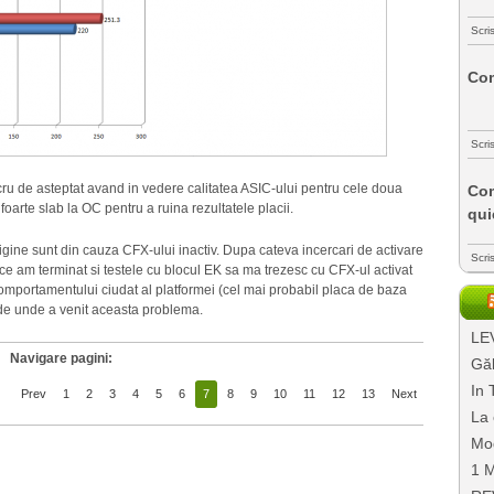
Scri
Com
Scri
ucru de asteptat avand in vedere calitatea ASIC-ului pentru cele doua
Com
foarte slab la OC pentru a ruina rezultatele placii.
qui
gine sunt din cauza CFX-ului inactiv. Dupa cateva incercari de activare
Scri
e am terminat si testele cu blocul EK sa ma trezesc cu CFX-ul activat
 comportamentului ciudat al platformei (cel mai probabil placa de baza
 de unde a venit aceasta problema.
LEV
Navigare pagini:
Găl
In 
Prev
1
2
3
4
5
6
7
8
9
10
11
12
13
Next
La 
Mo
1 M