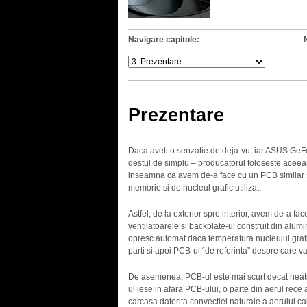
Navigare capitole:
Prezentare
Daca aveti o senzatie de deja-vu, iar ASUS Ge
destul de simplu – producatorul foloseste aceeas
inseamna ca avem de-a face cu un PCB similar si 
memorie si de nucleul grafic utilizat.
Astfel, de la exterior spre interior, avem de-a f
ventilatoarele si backplate-ul construit din alumi
opresc automat daca temperatura nucleului grafi
parti si apoi PCB-ul “de referinta” despre care 
De asemenea, PCB-ul este mai scurt decat heatsin
ul iese in afara PCB-ului, o parte din aerul rece 
carcasa datorita convectiei naturale a aerului ca