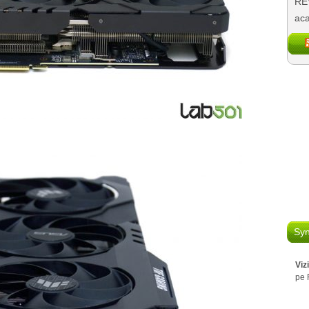
REV
aca
Syn
Viz
pe 