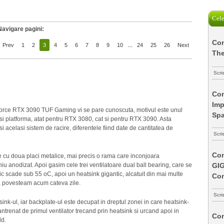
Cele
Navigare pagini:
Com
Prev
1
2
3
4
5
6
7
8
9
10
...
24
25
26
Next
The
Scri
Com
Imp
Force RTX 3090 TUF Gaming vi se pare cunoscuta, motivul este unul
Spa
i platforma, atat pentru RTX 3080, cat si pentru RTX 3090. Asta
acelasi sistem de racire, diferentele fiind date de cantitatea de
Scri
Com
ace cu doua placi metalice, mai precis o rama care inconjoara
GI
niu anodizat. Apoi gasim cele trei ventilatoare dual ball bearing, care se
c scade sub 55 oC, apoi un heatsink gigantic, alcatuit din mai multe
Co
va povesteam acum cateva zile.
Scri
k-ul, iar backplate-ul este decupat in dreptul zonei in care heatsink-
antrenat de primul ventilator trecand prin heatsink si urcand apoi in
Com
ld.