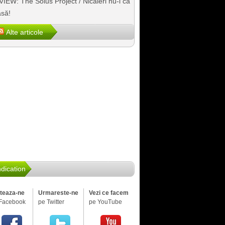
IEW: The Solus Project / Nicăieri nu-i ca
să!
Alte articole
dication
iteaza-ne
Urmareste-ne
Vezi ce facem
Facebook
pe Twitter
pe YouTube