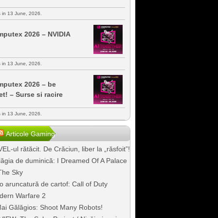
s in 13 June, 2026.
putex 2026 – NVIDIA
s in 13 June, 2026.
putex 2026 – be
et! – Surse si racire
s in 13 June, 2026.
Articole Gaming
EL-ul rătăcit. De Crăciun, liber la „răsfoit”!
ăgia de duminică: I Dreamed Of A Palace
The Sky
o aruncatură de cartof: Call of Duty
dern Warfare 2
ai Gălăgios: Shoot Many Robots!