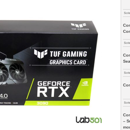
Scri
Com
Co
Scri
Com
Sea
Scri
Com
Scri
Com
– S
mon