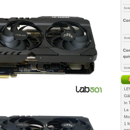
Scri
Com
Scri
Com
qui
Scri
LEV
Găl
In 
La 
Mo
1 M