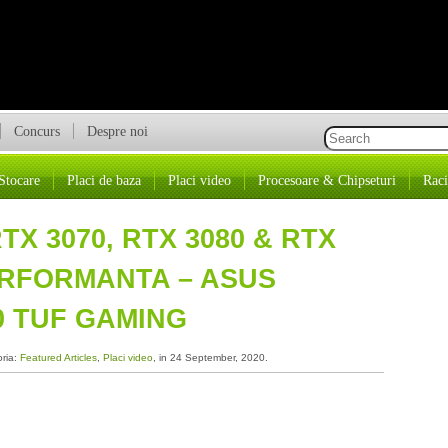
Concurs
Despre noi
Stocare
Placi de baza
Placi video
Procesoare & Chipseturi
Raci
X 3070, RTX 3080 & RTX
PERFORMANTA – ASUS
0 TUF GAMING
oria:
Featured Articles
,
Placi video
, in 24 September, 2020.