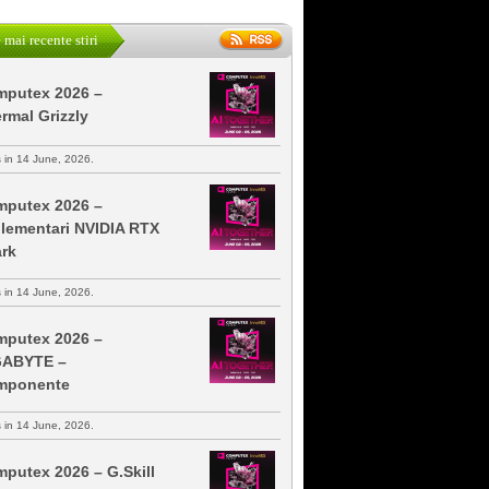
 mai recente stiri
putex 2026 –
rmal Grizzly
s in 14 June, 2026.
putex 2026 –
lementari NVIDIA RTX
rk
s in 14 June, 2026.
putex 2026 –
GABYTE –
mponente
s in 14 June, 2026.
putex 2026 – G.Skill