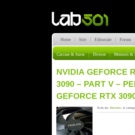
Home
Stiri
Editoriale
Forum
Carcase & Surse
Diverse
Memorii & 
NVIDIA GEFORCE RT
3090 – PART V – 
GEFORCE RTX 309
Scris de:
Monstru
, in categ