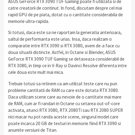
ASUS GeForce RTX 3090 TUF Gaming poate fi utilizata si de
catre creatorii de continut. In fond, discutam despre cel mai
rapid GPU de pe piata, dotat cu o cantitate considerabila de
memorie ultra-rapida.
Si totusi, daca este sa ne raportam la generatia anterioara,
saltul de performanta este urias. Insa, daca realizam o
comparatie intre RTX 3090 si RTX 3080, avem de-a face cu
doua situatii distincte. Astfel, in Octane si Blender, ASUS
GeForce RTX 3090 TUF Gaming se detaseaza considerabil de
RTX 3080, in timp ce in V-Ray si Davinci Resolve diferenta intre
cele doua este mult mai mica.
Trebuie totusi sa retinem ca am utilizat teste care nu pun
probleme cantitatii de RAM cu care este dotata RTX 3080.
Daca utilizam scene care au nevoie de o cantitate mai mare
de RAM, cum ar fi randari in Octane cu setarea out-of-core
activata, atunci RTX 3080, RTX 2080Ti sau RTX 2080 SUPER
nici macar nu pot randa aceste scene, singurul model care
poate incarca 20 GB de texturi in memorie fiind RTX 3090 si
anumite versiuni de Titan.