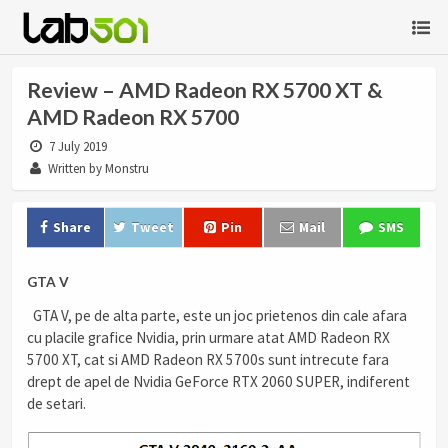
Review – AMD Radeon RX 5700 XT &
AMD Radeon RX 5700
7 July 2019
Written by Monstru
Share
Tweet
Pin
Mail
SMS
GTA V
GTA V, pe de alta parte, este un joc prietenos din cale afara
cu placile grafice Nvidia, prin urmare atat AMD Radeon RX
5700 XT, cat si AMD Radeon RX 5700s sunt intrecute fara
drept de apel de Nvidia GeForce RTX 2060 SUPER, indiferent
de setari.