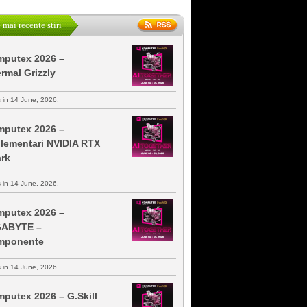
 mai recente stiri
putex 2026 –
rmal Grizzly
s in 14 June, 2026.
putex 2026 –
lementari NVIDIA RTX
rk
s in 14 June, 2026.
putex 2026 –
GABYTE –
mponente
s in 14 June, 2026.
putex 2026 – G.Skill