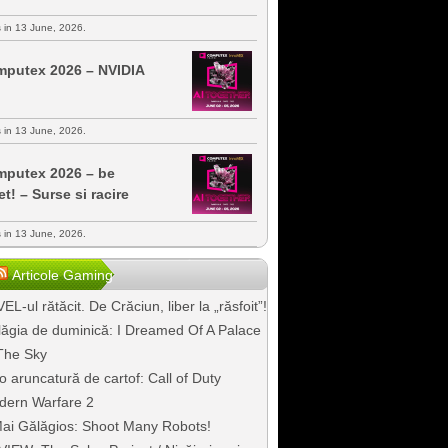
s in 13 June, 2026.
putex 2026 – NVIDIA
s in 13 June, 2026.
putex 2026 – be
et! – Surse si racire
s in 13 June, 2026.
Articole Gaming
EL-ul rătăcit. De Crăciun, liber la „răsfoit”!
ăgia de duminică: I Dreamed Of A Palace
The Sky
o aruncatură de cartof: Call of Duty
dern Warfare 2
ai Gălăgios: Shoot Many Robots!