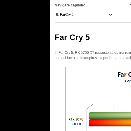
Navigare capitole:
Far Cry 5
In Far Cry 5, RX 5700 XT reuseste sa obtina rez
acelasi lucru se intampla si cu performanta plac