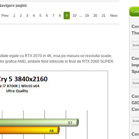
Navigare pagini:
Cele
Prev
1
2
3
4
5
6
7
8
9
10
...
19
20
21
Next
Com
The
Scri
ultate egale cu RTX 2070 in 4K, insa pe masura ce rezolutia scade,
Com
ilor grafice AMD, ambele fiind intrecute in final de RTX 2060 SUPER.
Imp
Spa
Scri
Com
GI
Co
Scri
Com