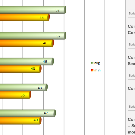
Scri
Com
Co
Scri
Com
Sea
Scri
Com
Scri
Com
– S
mon