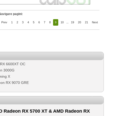
Navigare pagini:
Prev
1
2
3
4
5
6
7
8
9
10
...
19
20
21
Next
n RX 6600XT OC
on 3000G
ming X
eon RX 9070 GRE
D Radeon RX 5700 XT & AMD Radeon RX