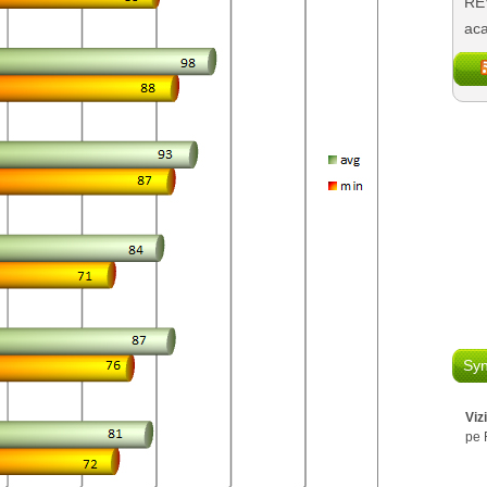
REV
aca
Syn
Viz
pe 