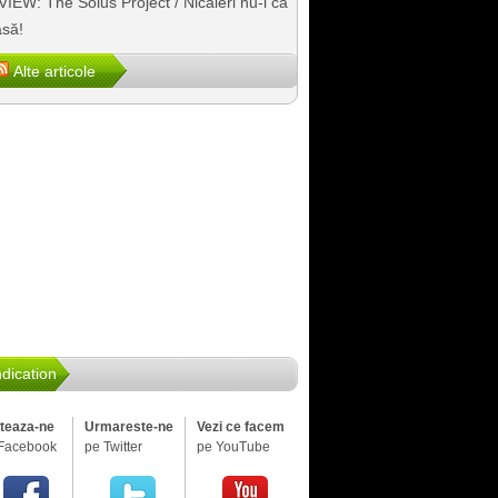
IEW: The Solus Project / Nicăieri nu-i ca
să!
Alte articole
dication
iteaza-ne
Urmareste-ne
Vezi ce facem
Facebook
pe Twitter
pe YouTube