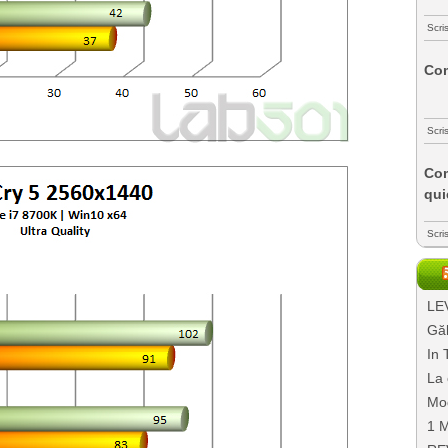
Scri
Com
Scri
Com
qui
Scri
LEV
Găl
In 
La 
Mo
1 M