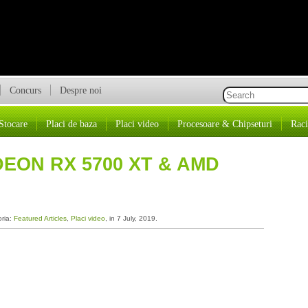
Concurs
Despre noi
Stocare
Placi de baza
Placi video
Procesoare & Chipseturi
Raci
EON RX 5700 XT & AMD
oria:
Featured Articles
,
Placi video
, in 7 July, 2019.