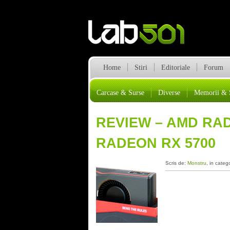
Home
Stiri
Editoriale
Forum
Carcase & Surse
Diverse
Memorii & 
REVIEW – AMD RAD
RADEON RX 5700
Scris de:
Monstru
, in categ