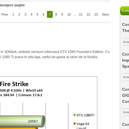
Navigare pagini:
Cele
Prev
1
2
3
4
5
6
7
8
9
10
...
21
22
23
Next
Com
The
Scri
in 3DMark, ambele versiuni intrecand GTX 1080 Founders Edition. Cu
Com
 1080 Ti joaca in alta liga, varful de gama al celor de la Nvidia
Imp
Spa
Scri
Com
GI
Co
Scri
Com