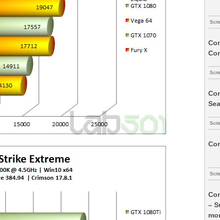
Scri
Com
Co
Scri
Com
Sea
Scri
Com
Scri
Com
– S
mon