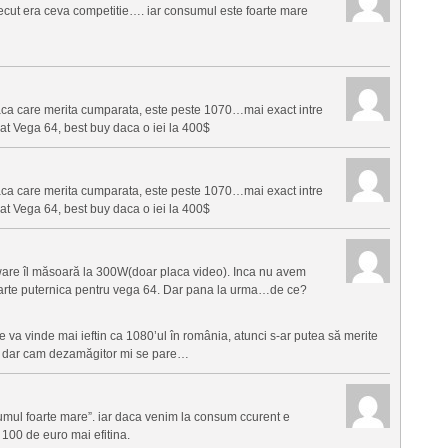
ecut era ceva competitie…. iar consumul este foarte mare
aca care merita cumparata, este peste 1070…mai exact intre
at Vega 64, best buy daca o iei la 400$
aca care merita cumparata, este peste 1070…mai exact intre
at Vega 64, best buy daca o iei la 400$
are îl măsoară la 300W(doar placa video). Inca nu avem
foarte puternica pentru vega 64. Dar pana la urma…de ce?
e va vinde mai ieftin ca 1080’ul în românia, atunci s-ar putea să merite
t dar cam dezamăgitor mi se pare…
mul foarte mare”. iar daca venim la consum ccurent e
100 de euro mai efitina.