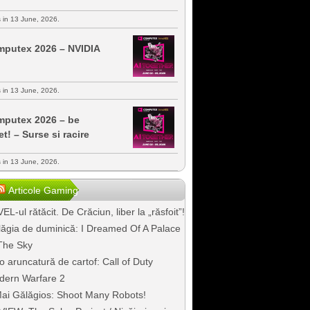
s in 13 June, 2026.
putex 2026 – NVIDIA
s in 13 June, 2026.
putex 2026 – be
et! – Surse si racire
s in 13 June, 2026.
Articole Gaming
EL-ul rătăcit. De Crăciun, liber la „răsfoit”!
ăgia de duminică: I Dreamed Of A Palace
The Sky
o aruncatură de cartof: Call of Duty
dern Warfare 2
ai Gălăgios: Shoot Many Robots!