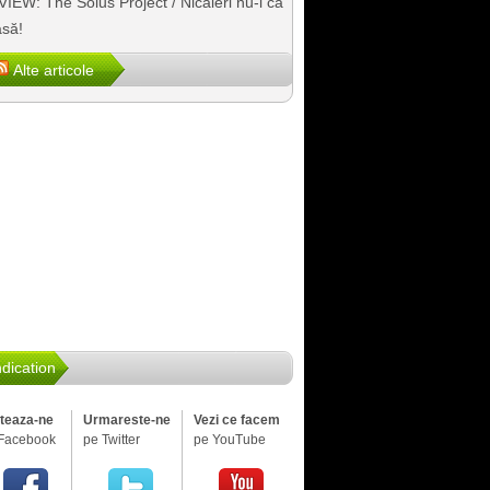
IEW: The Solus Project / Nicăieri nu-i ca
să!
Alte articole
dication
iteaza-ne
Urmareste-ne
Vezi ce facem
Facebook
pe Twitter
pe YouTube