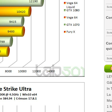
Scri
Com
Scri
Com
qui
Scri
LEV
Găl
In 
La 
Mo
1 M