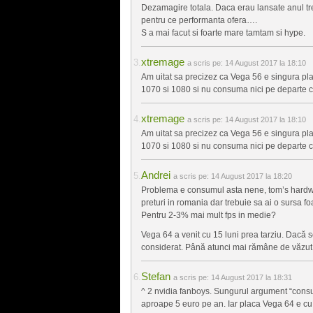
Dezamagire totala. Daca erau lansate anul tr
pentru ce performanta ofera….
S a mai facut si foarte mare tamtam si hype.
xtremage
a scris pe:
14 August 2017 la 18:10
Am uitat sa precizez ca Vega 56 e singura pl
1070 si 1080 si nu consuma nici pe departe c
xtremage
a scris pe:
14 August 2017 la 18:10
Am uitat sa precizez ca Vega 56 e singura pl
1070 si 1080 si nu consuma nici pe departe c
Andrei
a scris pe:
14 August 2017 la 18:20
Problema e consumul asta nene, tom’s hardw
preturi in romania dar trebuie sa ai o sursa 
Pentru 2-3% mai mult fps in medie?
Vega 64 a venit cu 15 luni prea tarziu. Dacă s
considerat. Până atunci mai rămâne de văzu
Stefan
a scris pe:
14 August 2017 la 18:31
^ 2 nvidia fanboys. Sungurul argument “consu
aproape 5 euro pe an. Iar placa Vega 64 e cu 