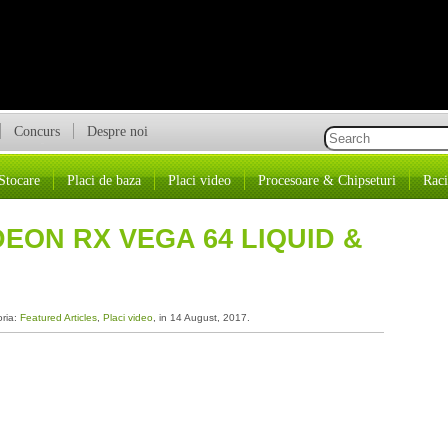
Concurs
Despre noi
Stocare
Placi de baza
Placi video
Procesoare & Chipseturi
Raci
EON RX VEGA 64 LIQUID &
oria:
Featured Articles
,
Placi video
, in 14 August, 2017.