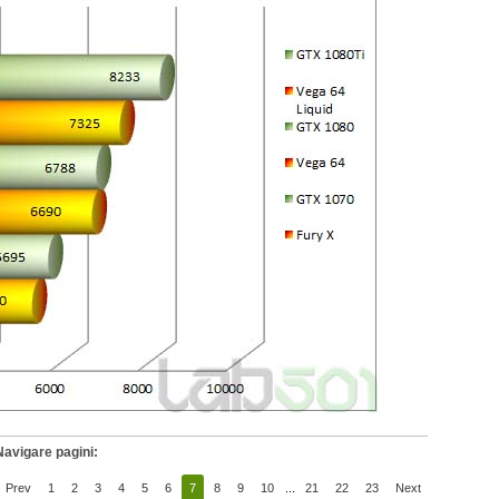
Navigare pagini:
Prev
1
2
3
4
5
6
7
8
9
10
...
21
22
23
Next