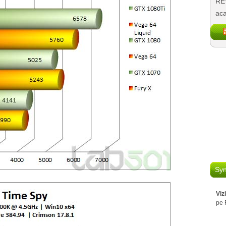
REV
aca
Syn
Viz
pe 