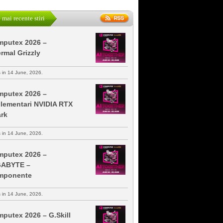
 mai recente stiri
putex 2026 –
rmal Grizzly
s in 14 June, 2026.
putex 2026 –
lementari NVIDIA RTX
rk
s in 14 June, 2026.
putex 2026 –
GABYTE –
mponente
s in 14 June, 2026.
putex 2026 – G.Skill