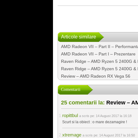
Articole similare
AMD Radeon VII – Part II – Performant
AMD Radeon VII – Part I – Prezentare
Raven Ridge – AMD Ryzen 5 2400G & R
Raven Ridge – AMD Ryzen 5 2400G & R
Review – AMD Radeon RX Vega 56
Comentarii
25 comentarii la:
Review – AM
ropittbul
a scris pe:
14 August 2017 la 16:18
Scurt si la obiect : o mare dezamagire !
xtremage
a scris pe:
14 August 2017 la 16:50