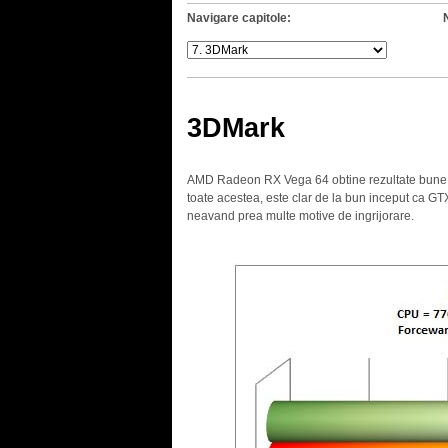
Navigare capitole:
3DMark
AMD Radeon RX Vega 64 obtine rezultate bune 
toate acestea, este clar de la bun inceput ca GTX
neavand prea multe motive de ingrijorare.