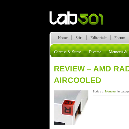
Home
Stiri
Editoriale
Forum
Carcase & Surse
Diverse
Memorii & 
REVIEW – AMD RAD
AIRCOOLED
Scris de:
Monstru
, in categ