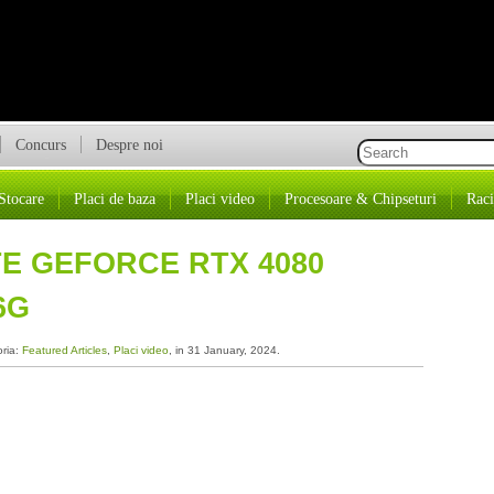
Concurs
Despre noi
Stocare
Placi de baza
Placi video
Procesoare & Chipseturi
Raci
E GEFORCE RTX 4080
6G
oria:
Featured Articles
,
Placi video
, in 31 January, 2024.