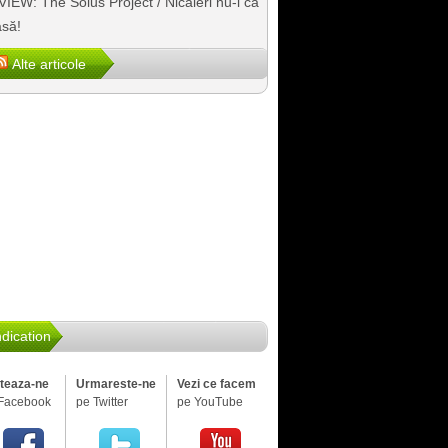
IEW: The Solus Project / Nicăieri nu-i ca
să!
Alte articole
dication
iteaza-ne
Urmareste-ne
Vezi ce facem
Facebook
pe Twitter
pe YouTube