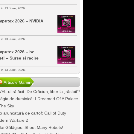
s in 13 June, 2026.
putex 2026 – NVIDIA
s in 13 June, 2026.
putex 2026 – be
et! – Surse si racire
s in 13 June, 2026.
Articole Gaming
EL-ul rătăcit. De Crăciun, liber la „răsfoit”!
ăgia de duminică: I Dreamed Of A Palace
The Sky
o aruncatură de cartof: Call of Duty
dern Warfare 2
ai Gălăgios: Shoot Many Robots!