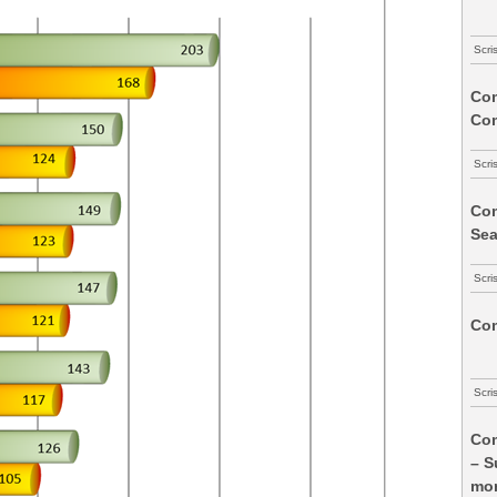
Scri
Com
Co
Scri
Com
Sea
Scri
Com
Scri
Com
– S
mon