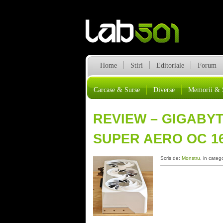
Home
Stiri
Editoriale
Forum
Carcase & Surse
Diverse
Memorii & 
REVIEW – GIGABYT
SUPER AERO OC 1
Scris de:
Monstru
, in categ