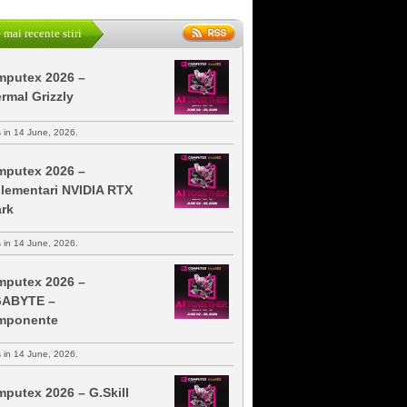
 mai recente stiri
putex 2026 –
rmal Grizzly
s in 14 June, 2026.
putex 2026 –
lementari NVIDIA RTX
rk
s in 14 June, 2026.
putex 2026 –
GABYTE –
mponente
s in 14 June, 2026.
putex 2026 – G.Skill