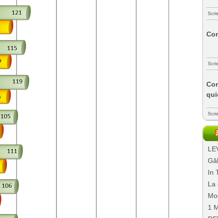
Scri
Com
Scri
Com
qui
Scri
LEV
Găl
In 
La 
Mo
1 M