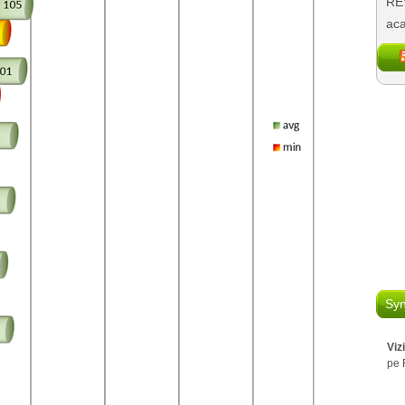
REV
aca
Syn
Viz
pe 