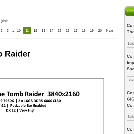
Cele
gini:
Com
2
3
...
10
11
12
13
14
15
16
17
18
19
20
Next
The
Scri
 Raider
Com
Imp
Spa
Scri
Com
GI
Co
Scri
Com