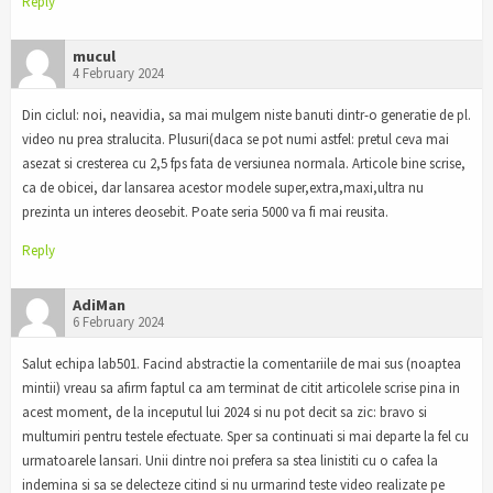
Reply
mucul
4 February 2024
Din ciclul: noi, neavidia, sa mai mulgem niste banuti dintr-o generatie de pl.
video nu prea stralucita. Plusuri(daca se pot numi astfel: pretul ceva mai
asezat si cresterea cu 2,5 fps fata de versiunea normala. Articole bine scrise,
ca de obicei, dar lansarea acestor modele super,extra,maxi,ultra nu
prezinta un interes deosebit. Poate seria 5000 va fi mai reusita.
Reply
AdiMan
6 February 2024
Salut echipa lab501. Facind abstractie la comentariile de mai sus (noaptea
mintii) vreau sa afirm faptul ca am terminat de citit articolele scrise pina in
acest moment, de la inceputul lui 2024 si nu pot decit sa zic: bravo si
multumiri pentru testele efectuate. Sper sa continuati si mai departe la fel cu
urmatoarele lansari. Unii dintre noi prefera sa stea linistiti cu o cafea la
indemina si sa se delecteze citind si nu urmarind teste video realizate pe