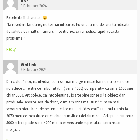
Dor
3 February 2024
Excelenta încheierea!
“la revedere Ianuarie, nu te mai intoarce. Eu unul am o deficienta ridicata
de solutie de malt si hamei si intentionez sa remediez rapid aceasta
problema.”
Reply
Wolfink
3 February 2024
Din ciclul ” noi, nshitvidia, cum sa mai mulgem niste bani dintr-o serie ce
nu aduce cine stie ce imbunatatiri ( seria 4000) comparativ cu seria 1000 sau
chiar 2000. Articolele, ca intotdeauna, foarte bine scrise si la obiect dar
produsele lansate lasa de dorit, cum am scris mai sus: “cum sa mai
scoatem niate bani de pe urma celor multi si “destepti”. Eu unul ramin la
3070 meu ce inca duce orice chiar si in 4k cu detalii medii. Astept linistit seria
5000 si trec peste seria 4000 mai ales versiunile super ultra extra maxi
mega…