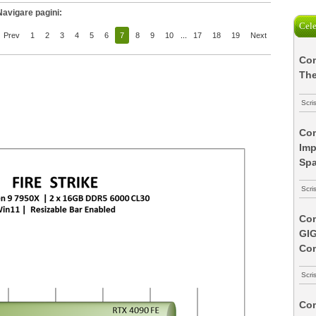
Navigare pagini:
Cele
Prev
1
2
3
4
5
6
7
8
9
10
...
17
18
19
Next
Com
The
Scri
Com
Imp
Spa
Scri
Com
GI
Co
Scri
Com