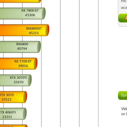
REV
aca
Syn
Viz
pe 