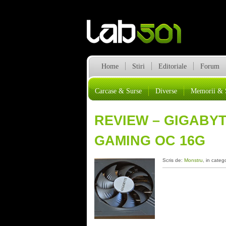
Home
Stiri
Editoriale
Forum
Carcase & Surse
Diverse
Memorii & 
REVIEW – GIGABY
GAMING OC 16G
Scris de:
Monstru
, in categ