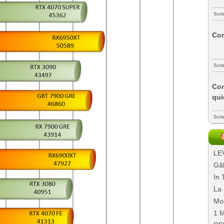
Scri
Com
Scri
Com
qui
Scri
LEV
Găl
In 
La 
Mo
1 M