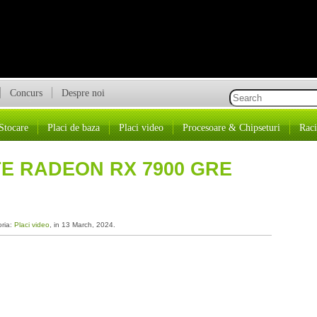
Concurs
Despre noi
Stocare
Placi de baza
Placi video
Procesoare & Chipseturi
Raci
TE RADEON RX 7900 GRE
oria:
Placi video
, in 13 March, 2024.