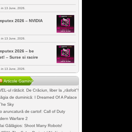
s in 13 June, 2026.
putex 2026 – NVIDIA
s in 13 June, 2026.
putex 2026 – be
et! – Surse si racire
s in 13 June, 2026.
Articole Gaming
EL-ul rătăcit. De Crăciun, liber la „răsfoit”!
ăgia de duminică: I Dreamed Of A Palace
The Sky
o aruncatură de cartof: Call of Duty
dern Warfare 2
ai Gălăgios: Shoot Many Robots!