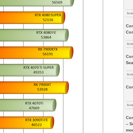
Scri
Com
Co
Scri
Com
Sea
Scri
Com
Scri
Com
– S
mon