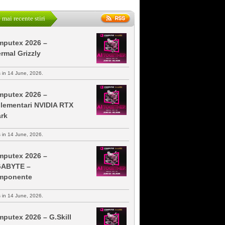
 mai recente stiri
putex 2026 –
rmal Grizzly
s in 14 June, 2026.
putex 2026 –
lementari NVIDIA RTX
rk
s in 14 June, 2026.
putex 2026 –
GABYTE –
mponente
s in 14 June, 2026.
putex 2026 – G.Skill