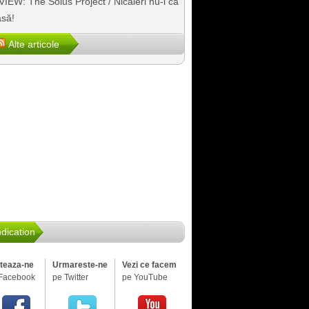
IEW: The Solus Project / Nicăieri nu-i ca
să!
Alte articole
dication
iteaza-ne
Urmareste-ne
Vezi ce facem
Facebook
pe Twitter
pe YouTube