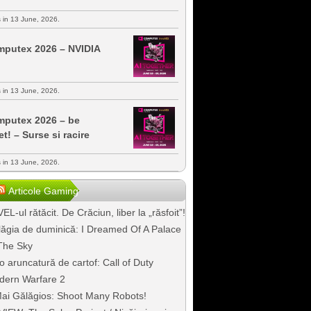
s in 13 June, 2026.
putex 2026 – NVIDIA
s in 13 June, 2026.
putex 2026 – be
et! – Surse si racire
s in 13 June, 2026.
Articole Gaming
EL-ul rătăcit. De Crăciun, liber la „răsfoit”!
ăgia de duminică: I Dreamed Of A Palace
The Sky
o aruncatură de cartof: Call of Duty
dern Warfare 2
ai Gălăgios: Shoot Many Robots!