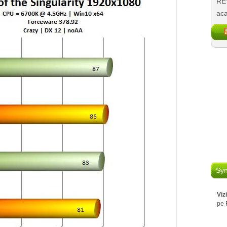
REV
aca
Syn
Viz
pe 