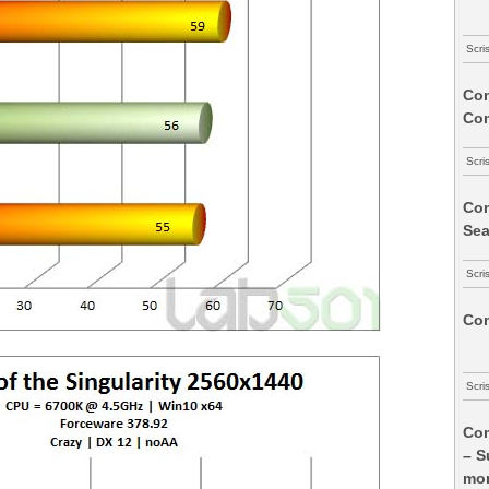
Scri
Com
Co
Scri
Com
Sea
Scri
Com
Scri
Com
– S
mon