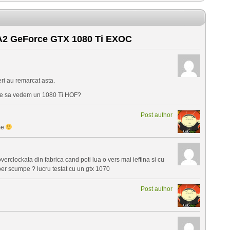
2 GeForce GTX 1080 Ti EXOC
eri au remarcat asta.
se sa vedem un 1080 Ti HOF?
Post author
me
rclockata din fabrica cand poti lua o vers mai ieftina si cu
per scumpe ? lucru testat cu un gtx 1070
Post author