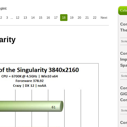
gini:
Cele
2
3
...
12
13
14
15
16
17
18
19
20
21
22
Next
Com
The
arity
Scri
Com
Imp
Spa
Scri
Com
GI
Co
Scri
Com