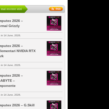
 mai recente stiri
putex 2026 –
rmal Grizzly
s in 14 June, 2026.
putex 2026 –
lementari NVIDIA RTX
rk
s in 14 June, 2026.
putex 2026 –
GABYTE –
mponente
s in 14 June, 2026.
putex 2026 – G.Skill