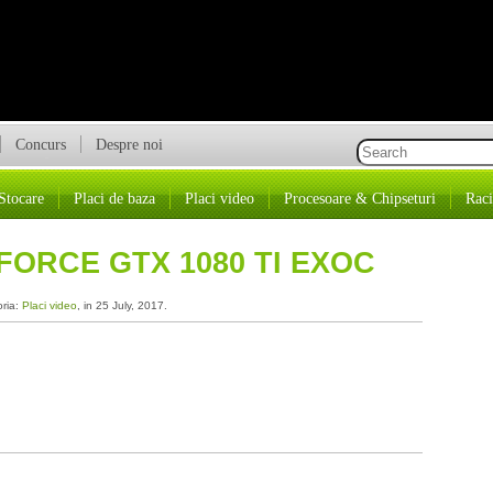
Concurs
Despre noi
Stocare
Placi de baza
Placi video
Procesoare & Chipseturi
Raci
FORCE GTX 1080 TI EXOC
oria:
Placi video
, in 25 July, 2017.