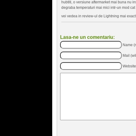
hubtiti, o versiune aftermarket mai buna nu
degraba temperaturi mai mici intr-un mod cat 
vei vedea in review-ul de Lightning mai exac
Lasa-ne un comentariu:
Name (r
Mail (wi
Website