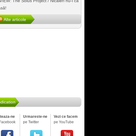
IEW: The Solus Project / Nicăieri nu-i ca
să!
Alte articole
dication
iteaza-ne
Urmareste-ne
Vezi ce facem
Facebook
pe Twitter
pe YouTube