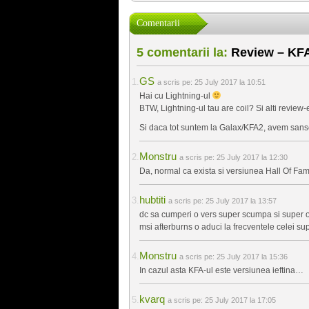
Comentarii
5 comentarii la:
Review – KFA
GS
a scris pe:
25 July 2017 la 10:51
Hai cu Lightning-ul
BTW, Lightning-ul tau are coil? Si alti review-
Si daca tot suntem la Galax/KFA2, avem san
Monstru
a scris pe:
25 July 2017 la 12:30
Da, normal ca exista si versiunea Hall Of Fa
hubtiti
a scris pe:
25 July 2017 la 13:57
dc sa cumperi o vers super scumpa si super ove
msi afterburns o aduci la frecventele celei su
Monstru
a scris pe:
25 July 2017 la 15:36
In cazul asta KFA-ul este versiunea ieftina…
kvarq
a scris pe:
25 July 2017 la 17:05