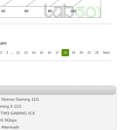
gini:
2
3
...
12
13
14
15
16
17
18
19
20
21
22
Next
 Xtreme Gaming 11G
ming X 11G
 FTW3 GAMING ICX
6G 9Gbps
 Aftermath