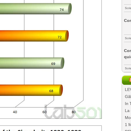
Scri
Com
Scri
Com
qui
Scri
LEV
Găl
In 
La 
Mo
1 M