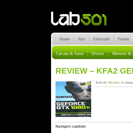
Home
Stiri
Editoriale
Forum
Carcase & Surse
Diverse
Memorii & 
REVIEW – KFA2 GE
Scris de:
Monstru
, in categ
Navigare capitole: