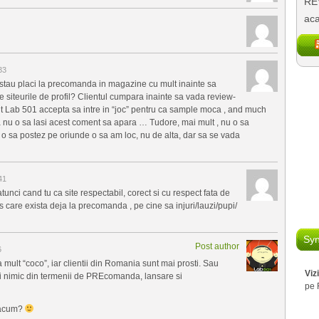
REV
aca
33
istau placi la precomanda in magazine cu mult inainte sa
 siteurile de profil? Clientul cumpara inainte sa vada review-
it Lab 501 accepta sa intre in “joc” pentru ca sample moca , and much
 nu o sa lasi acest coment sa apara … Tudore, mai mult , nu o sa
i o sa postez pe oriunde o sa am loc, nu de alta, dar sa se vada
41
tunci cand tu ca site respectabil, corect si cu respect fata de
 care exista deja la precomanda , pe cine sa injuri/lauzi/pupi/
Syn
Post author
6
 mult “coco”, iar clientii din Romania sunt mai prosti. Sau
Viz
legi nimic din termenii de PREcomanda, lansare si
pe 
t acum?