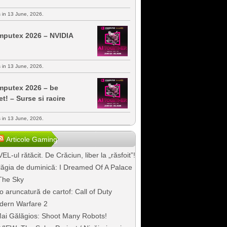
s in 13 June, 2026.
putex 2026 – NVIDIA
s in 13 June, 2026.
putex 2026 – be
et! – Surse si racire
s in 13 June, 2026.
Articole Gaming
EL-ul rătăcit. De Crăciun, liber la „răsfoit”!
ăgia de duminică: I Dreamed Of A Palace
The Sky
o aruncatură de cartof: Call of Duty
dern Warfare 2
ai Gălăgios: Shoot Many Robots!