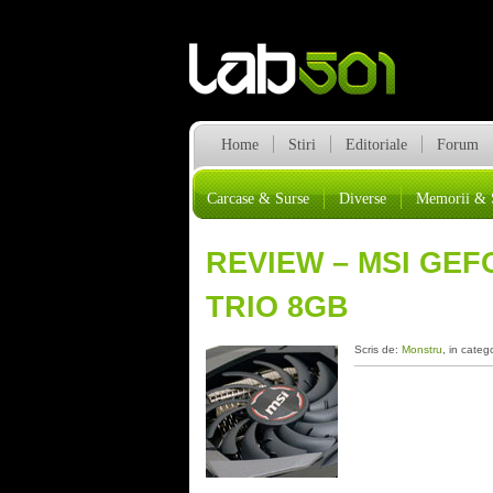
Home
Stiri
Editoriale
Forum
Carcase & Surse
Diverse
Memorii & 
REVIEW – MSI GEF
TRIO 8GB
Scris de:
Monstru
, in categ