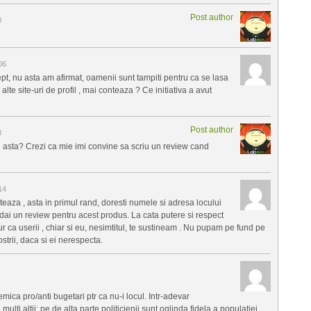
Post author
0
06
pt, nu asta am afirmat, oamenii sunt tampiti pentru ca se lasa
te site-uri de profil , mai conteaza ? Ce initiativa a avut
Post author
8
zul asta? Crezi ca mie imi convine sa scriu un review cand
14
teaza , asta in primul rand, doresti numele si adresa locului
ai un review pentru acest produs. La cata putere si respect
ur ca userii , chiar si eu, nesimtitul, te sustineam . Nu pupam pe fund pe
ostrii, daca si ei nerespecta.
ica pro/anti bugetari ptr ca nu-i locul. Intr-adevar
ti altii; pe de alta parte politicienii sunt oglinda fidela a populatiei.