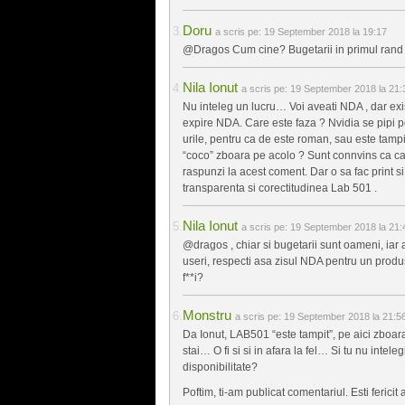
Doru
a scris pe:
19 September 2018 la 19:17
@Dragos Cum cine? Bugetarii in primul rand
Nila Ionut
a scris pe:
19 September 2018 la 21:
Nu inteleg un lucru… Voi aveati NDA , dar ex
expire NDA. Care este faza ? Nvidia se pipi pe
urile, pentru ca de este roman, sau este tamp
“coco” zboara pe acolo ? Sunt connvins ca ca
raspunzi la acest coment. Dar o sa fac print s
transparenta si corectitudinea Lab 501 .
Nila Ionut
a scris pe:
19 September 2018 la 21:
@dragos , chiar si bugetarii sunt oameni, iar a
useri, respecti asa zisul NDA pentru un produs
f**i?
Monstru
a scris pe:
19 September 2018 la 21:5
Da Ionut, LAB501 “este tampit”, pe aici zboara
stai… O fi si si in afara la fel… Si tu nu inte
disponibilitate?
Poftim, ti-am publicat comentariul. Esti ferici