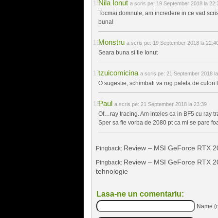
Nila Ionut
a scris pe:
19 September 2018 la 22:
Tocmai domnule, am incredere in ce vad scris a
buna!
Monstru
a scris pe:
19 September 2018 la 22:4
Seara buna si tie Ionut
tzuicomicina
a scris pe:
21 September 2018 la
O sugestie, schimbati va rog paleta de culori 
Paul
a scris pe:
21 September 2018 la 23:39
Of…ray tracing. Am inteles ca in BF5 cu ray tr
Sper sa fie vorba de 2080 pt ca mi se pare foa
Review – MSI GeForce RTX 20
Pingback:
Review – MSI GeForce RTX 2080
Pingback:
tehnologie
Lasa-ne un comentariu:
Name (r