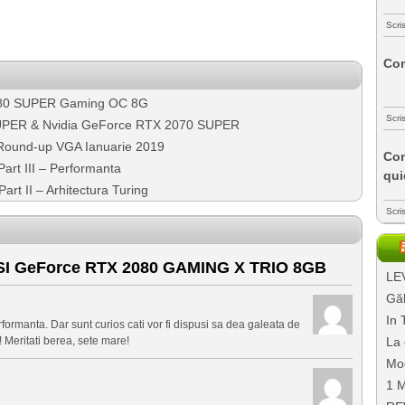
Scri
Com
80 SUPER Gaming OC 8G
Scri
UPER & Nvidia GeForce RTX 2070 SUPER
Round-up VGA Ianuarie 2019
Com
art III – Performanta
qui
rt II – Arhitectura Turing
Scri
SI GeForce RTX 2080 GAMING X TRIO 8GB
LEV
Găl
In 
rformanta. Dar sunt curios cati vor fi dispusi sa dea galeata de
 Meritati berea, sete mare!
La 
Mo
1 M