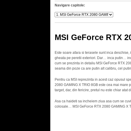
Navigare capitole:
MSI GeForce RTX 2
Este soare afara si terasele sunt inca deschise
gheata pe peretii exteriori. Dar… inca putin… in
cum se prezinta in detaliu MSI GeForce RTX 208
seama din poze ca are putin alt calibru, cel putin
Pentru ca MSI reprezinta in acest caz opusul spe
2080 GAMING X TRIO 8GB este cea mai mare placa
target, dar, din fericire, pretul nu este chiar at
Asa ca haideti sa incheiem ziua asa cum se cu
colosale… MSI GeForce RTX 2080 GAMING X T