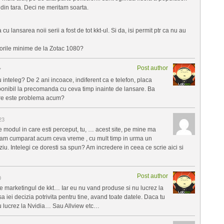
t din tara. Deci ne meritam soarta.
u lansarea noii serii a fost de tot kkt-ul. Si da, isi permit ptr ca nu au
alorile minime de la Zotac 1080?
Post author
7
nu inteleg? De 2 ani incoace, indiferent ca e telefon, placa
sponibil la precomanda cu ceva timp inainte de lansare. Ba
Care este problema acum?
23
e modul in care esti perceput, tu, … acest site, pe mine ma
ne, am cumparat acum ceva vreme , cu mult timp in urma un
ziu. Intelegi ce doresti sa spun? Am incredere in ceea ce scrie aici si
Post author
0
e marketingul de kkt… Iar eu nu vand produse si nu lucrez la
sa iei decizia potrivita pentru tine, avand toate datele. Daca tu
u lucrez la Nvidia… Sau Allview etc…