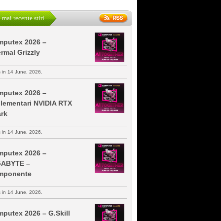
 mai recente stiri
putex 2026 –
rmal Grizzly
s in 14 June, 2026.
putex 2026 –
lementari NVIDIA RTX
rk
s in 14 June, 2026.
putex 2026 –
GABYTE –
mponente
s in 14 June, 2026.
putex 2026 – G.Skill