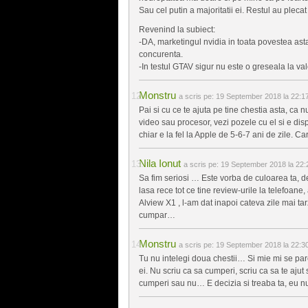
Sau cel putin a majoritatii ei. Restul au pleca
Revenind la subiect:
-DA, marketingul nvidia in toata povestea asta c
concurenta.
-In testul GTAV sigur nu este o greseala la v
Monstru
a scris pe:
19 September 2018 la 22:1
Pai si cu ce te ajuta pe tine chestia asta, ca 
video sau procesor, vezi pozele cu el si e di
chiar e la fel la Apple de 5-6-7 ani de zile. 
Nila Ionut
a scris pe:
19 September 2018 la 22:
Sa fim seriosi … Este vorba de culoarea ta, d
lasa rece tot ce tine review-urile la telefoa
Alview X1 , l-am dat inapoi cateva zile mai tar
cumpar…
Monstru
a scris pe:
19 September 2018 la 22:3
Tu nu intelegi doua chestii… Si mie mi se par
ei. Nu scriu ca sa cumperi, scriu ca sa te ajut 
cumperi sau nu… E decizia si treaba ta, eu n