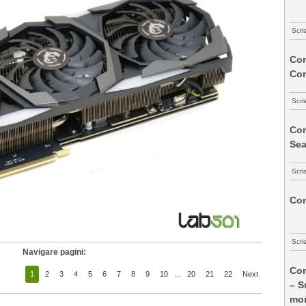
Scri
Com
Co
Scri
Com
Sea
Scri
Com
Scri
Navigare pagini:
Com
1
2
3
4
5
6
7
8
9
10
...
20
21
22
Next
– S
mon