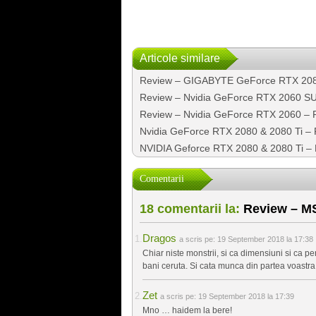
Articole similare
Review – GIGABYTE GeForce RTX 20
Review – Nvidia GeForce RTX 2060 S
Review – Nvidia GeForce RTX 2060 – 
Nvidia GeForce RTX 2080 & 2080 Ti – P
NVIDIA Geforce RTX 2080 & 2080 Ti – Pa
Comentarii
18 comentarii la:
Review – M
Dragos
a scris pe:
19 September 2018 la 17:38
Chiar niste monstrii, si ca dimensiuni si ca pe
bani ceruta. Si cata munca din partea voastra!
Zet
a scris pe:
19 September 2018 la 17:39
Mno … haidem la bere!