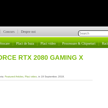
Concurs
Despre noi
Stocare
Placi de baza
Placi video
Procesoare & Chipseturi
Raci
ORCE RTX 2080 GAMING X
oria:
Featured Articles
,
Placi video
, in 19 September, 2018.