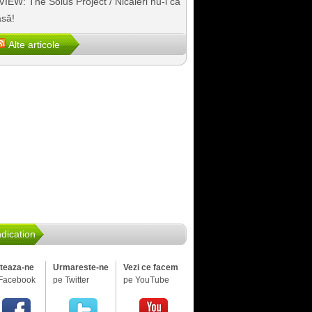
IEW: The Solus Project / Nicăieri nu-i ca
să!
Alte articole
dication
iteaza-ne
Urmareste-ne
Vezi ce facem
Facebook
pe Twitter
pe YouTube