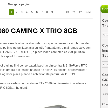
Navigare pagini:
Cele
1
2
3
4
5
6
7
8
9
10
...
20
21
22
Next
Com
The
080 GAMING X TRIO 8GB
Scri
, iar eu visez la o halba aburinda… cu spuma deasupra si o bruma de
Com
ca putin si putem face asta cu totii. Pana atunci, a mai ramas sa vedem
Imp
0 GAMING X TRIO 8GB, o placa video care cred ca v-ati putut da
Spa
 la capitolul dimensiuni.
Scri
ctrului, nefiind conservatori, ba chiar din contra. MSI GeForce RTX
 grafica din testele noastre de astazi, cu cel mai agresiv power
at de agresiv, placa putand fi achizitionata pentru ~4211 RON.
Com
GI
vine si sa vedem cum arata un RTX 2080 de dimensiuni cu adevarat
Co
RIO 8GB… the giant.
Scri
Com