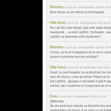
Monstru
a scris pe:
19 September 2018 la 22:0
Bine macar ca am retinut ca esti bugetar…
Nila Ionut
a scris pe:
19 September 2018 la 22:
Nu Lab 501 este tampit, asta este super deste
manipulati… ca este Lab501, Techradar , sau al
Lab501 sa deschida ochii muritorilor?
Monstru
a scris pe:
19 September 2018 la 22:0
Concis, ce te-ai fi asteptat tu de la noi in ca
pozele si preturile sunt pe net deja?
Nila Ionut
a scris pe:
19 September 2018 la 22:
Exact, nu sunt bugetar, nu ai ghicit,dar nu con
meu de munca, o dau pe privat. Puteai sa nu d
are Lab501 , ajungea o decalatie si poti fi sig
oricine, dar ii sustinem si ii respectam pe ai n
Doru
a scris pe:
19 September 2018 la 22:16
@Monstru
Nu am avut nicio intentie sa deschid vreo polem
nedreptatea ma doare si pe mine ca pe foarte mul