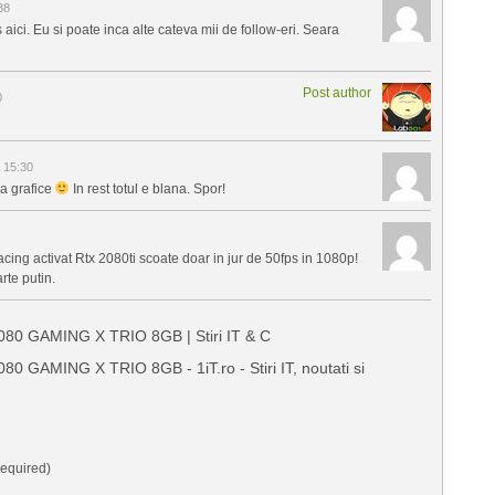
38
ici. Eu si poate inca alte cateva mii de follow-eri. Seara
Post author
0
 15:30
la grafice
In rest totul e blana. Spor!
acing activat Rtx 2080ti scoate doar in jur de 50fps in 1080p!
rte putin.
80 GAMING X TRIO 8GB | Stiri IT & C
 GAMING X TRIO 8GB - 1iT.ro - Stiri IT, noutati si
equired)