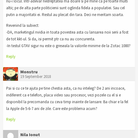
nu-i locul. Intr-adevar nedreptatea ma doare si pe mine ca pe foarte multi
altii; pe de alta parte politicienii sunt oglinda fidela a populatiei. Sau cel
putin a majoritatii ei. Restul au plecat din tara. Deci ne meritam soarta.
Revenind la subiect:
-DA, marketingul nvidia in toata povestea asta cu lansarea noii serii a fost
de tot kkt-ul. Si da, isi permit ptr ca nu au concurenta.
-In testul GTAV sigur nu este o greseala la valorile minime de la Zotac 1080?
Reply
Monstru
19 September 2018
Pai si cu ce te ajuta pe tine chestia asta, ca nu inteleg? De 2 ani incoace,
indiferent ca e telefon, placa video sau procesor, vezi pozele cu el si e
disponibil la precomanda cu ceva timp inainte de lansare. Ba chiar e la fel
la Apple de 5-6-7 ani de zile. Care este problema acum?
Reply
Nila Ionut