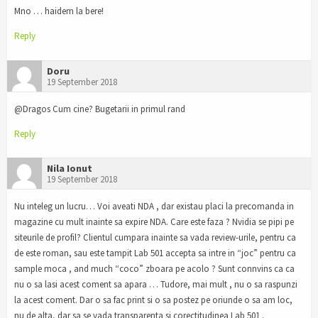
Mno … haidem la bere!
Reply
Doru
19 September 2018
@Dragos Cum cine? Bugetarii in primul rand
Reply
Nila Ionut
19 September 2018
Nu inteleg un lucru… Voi aveati NDA , dar existau placi la precomanda in
magazine cu mult inainte sa expire NDA. Care este faza ? Nvidia se pipi pe
siteurile de profil? Clientul cumpara inainte sa vada review-urile, pentru ca
de este roman, sau este tampit Lab 501 accepta sa intre in “joc” pentru ca
sample moca , and much “coco” zboara pe acolo ? Sunt connvins ca ca
nu o sa lasi acest coment sa apara … Tudore, mai mult , nu o sa raspunzi
la acest coment. Dar o sa fac print si o sa postez pe oriunde o sa am loc,
nu de alta, dar sa se vada transparenta si corectitudinea Lab 501 .