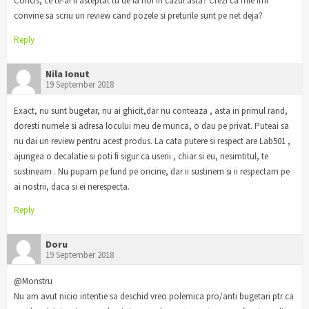
Concis, ce te-ai fi asteptat tu de la noi in cazul asta? Crezi ca mie imi
convine sa scriu un review cand pozele si preturile sunt pe net deja?
Reply
Nila Ionut
19 September 2018
Exact, nu sunt bugetar, nu ai ghicit,dar nu conteaza , asta in primul rand,
doresti numele si adresa locului meu de munca, o dau pe privat. Puteai sa
nu dai un review pentru acest produs. La cata putere si respect are Lab501 ,
ajungea o decalatie si poti fi sigur ca userii , chiar si eu, nesimtitul, te
sustineam . Nu pupam pe fund pe oricine, dar ii sustinem si ii respectam pe
ai nostrii, daca si ei nerespecta.
Reply
Doru
19 September 2018
@Monstru
Nu am avut nicio intentie sa deschid vreo polemica pro/anti bugetari ptr ca