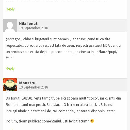
Reply
Nila Ionut
19 September 2018
@dragos , chiar si bugetarii sunt oameni, iar atunci cand tu ca site
respectabil, corect si cu respect fata de useri, respecti asa zisul NDA pentru
un produs care exista deja la precomanda , pe cine sa injuri/lauzi/pupi/
f**i?
Reply
Monstru
19 September 2018
Da Ionut, LAB501 “este tampit”, pe aici zboara mult “coco”, iar clientii din
Romania sunt mai prosti. Sau stai… O fi si si in afara la fel… Si tu nu
intelegi nimic din termenii de PREcomanda, lansare si disponibilitate?
Poftim, ti-am publicat comentariul. Esti fericit acum?