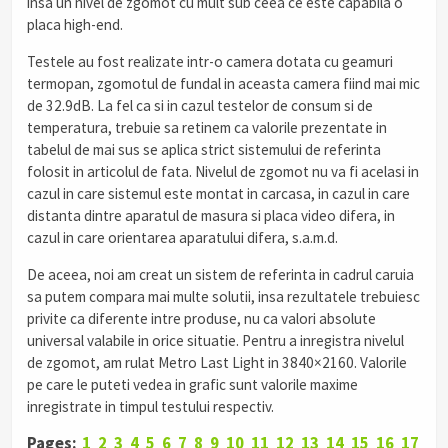
insa un nivel de zgomot cu mult sub ceea ce este capabila o
placa high-end.
Testele au fost realizate intr-o camera dotata cu geamuri
termopan, zgomotul de fundal in aceasta camera fiind mai mic
de 32.9dB. La fel ca si in cazul testelor de consum si de
temperatura, trebuie sa retinem ca valorile prezentate in
tabelul de mai sus se aplica strict sistemului de referinta
folosit in articolul de fata. Nivelul de zgomot nu va fi acelasi in
cazul in care sistemul este montat in carcasa, in cazul in care
distanta dintre aparatul de masura si placa video difera, in
cazul in care orientarea aparatului difera, s.a.m.d.
De aceea, noi am creat un sistem de referinta in cadrul caruia
sa putem compara mai multe solutii, insa rezultatele trebuiesc
privite ca diferente intre produse, nu ca valori absolute
universal valabile in orice situatie. Pentru a inregistra nivelul
de zgomot, am rulat Metro Last Light in 3840×2160. Valorile
pe care le puteti vedea in grafic sunt valorile maxime
inregistrate in timpul testului respectiv.
Pages:
1
2
3
4
5
6
7
8
9
10
11
12
13
14
15
16
17