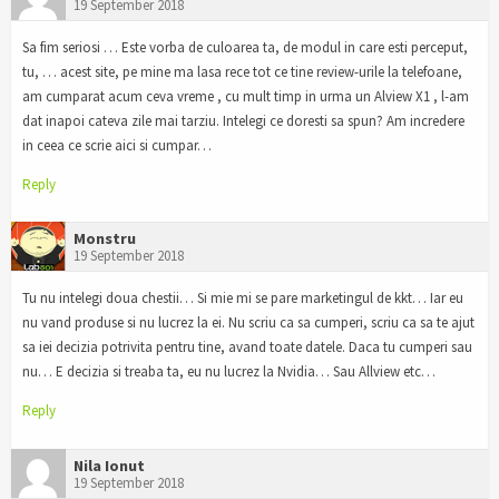
19 September 2018
Sa fim seriosi … Este vorba de culoarea ta, de modul in care esti perceput,
tu, … acest site, pe mine ma lasa rece tot ce tine review-urile la telefoane,
am cumparat acum ceva vreme , cu mult timp in urma un Alview X1 , l-am
dat inapoi cateva zile mai tarziu. Intelegi ce doresti sa spun? Am incredere
in ceea ce scrie aici si cumpar…
Reply
Monstru
19 September 2018
Tu nu intelegi doua chestii… Si mie mi se pare marketingul de kkt… Iar eu
nu vand produse si nu lucrez la ei. Nu scriu ca sa cumperi, scriu ca sa te ajut
sa iei decizia potrivita pentru tine, avand toate datele. Daca tu cumperi sau
nu… E decizia si treaba ta, eu nu lucrez la Nvidia… Sau Allview etc…
Reply
Nila Ionut
19 September 2018