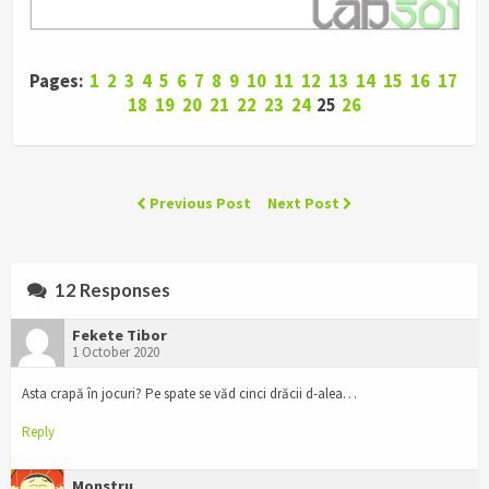
Pages:
1
2
3
4
5
6
7
8
9
10
11
12
13
14
15
16
17
18
19
20
21
22
23
24
25
26
Previous Post
Next Post
12 Responses
Fekete Tibor
1 October 2020
Asta crapă în jocuri? Pe spate se văd cinci drăcii d-alea…
Reply
Monstru