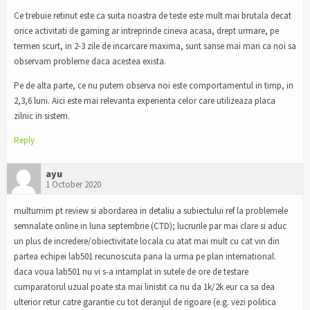
Ce trebuie retinut este ca suita noastra de teste este mult mai brutala decat
orice activitati de gaming ar intreprinde cineva acasa, drept urmare, pe
termen scurt, in 2-3 zile de incarcare maxima, sunt sanse mai mari ca noi sa
observam probleme daca acestea exista.
Pe de alta parte, ce nu putem observa noi este comportamentul in timp, in
2,3,6 luni. Aici este mai relevanta experienta celor care utilizeaza placa
zilnic in sistem.
Reply
ayu
1 October 2020
multumim pt review si abordarea in detaliu a subiectului ref la problemele
semnalate online in luna septembrie (CTD); lucrurile par mai clare si aduc
un plus de incredere/obiectivitate locala cu atat mai mult cu cat vin din
partea echipei lab501 recunoscuta pana la urma pe plan international.
daca voua lab501 nu vi s-a intamplat in sutele de ore de testare
cumparatorul uzual poate sta mai linistit ca nu da 1k/2k eur ca sa dea
ulterior retur catre garantie cu tot deranjul de rigoare (e.g. vezi politica