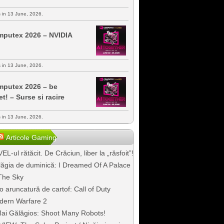
s in 13 June, 2026.
putex 2026 – NVIDIA
s in 13 June, 2026.
putex 2026 – be
et! – Surse si racire
s in 13 June, 2026.
Articole Gaming
EL-ul rătăcit. De Crăciun, liber la „răsfoit”!
ăgia de duminică: I Dreamed Of A Palace
The Sky
o aruncatură de cartof: Call of Duty
dern Warfare 2
ai Gălăgios: Shoot Many Robots!