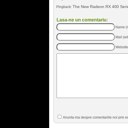
The New Radeon RX 400 Series
Pingback:
Lasa-ne un comentariu:
Name (r
Mail (wi
Website
Anunta-ma despre comentariile noi prin e