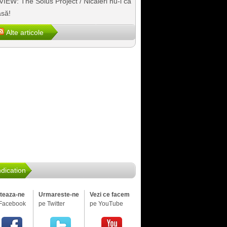
IEW: The Solus Project / Nicăieri nu-i ca
să!
Alte articole
dication
iteaza-ne
Urmareste-ne
Vezi ce facem
Facebook
pe Twitter
pe YouTube