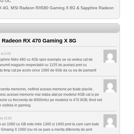
8G OC
X 4G, MSI Radeon RX580 Gaming X 8G & Sapphire Radeon
 Radeon RX 470 Gaming X 8G
la 5:03
pphire Nitro 480 cu 4Gb spre exemplu se va vedea cat de
anumit magazin respectabil cu 1155 lei,acelasi pret cu
tata timp cat pe acolo orice 1060 de 6Gb da cu ea de pamant!
cventa memoriei, nefiind aceiasi memorie pe toate placile.
losesc aceiasi memorie mai slaba atat pe modelul 4GB cat si pe
orie cu frecventa de 8000mhz pe modelul rx 470 8GB, fiind net
 vizibila in gaming.
la 15:55
u un 1060 cu GB este intre 1300 si 1400 pret la care cam bate
SI Gmaing X 1060 (nu mi se pare a merita diferenta de pret