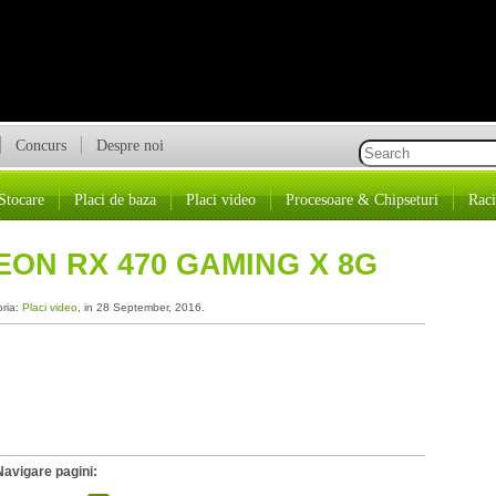
Concurs
Despre noi
Stocare
Placi de baza
Placi video
Procesoare & Chipseturi
Raci
EON RX 470 GAMING X 8G
oria:
Placi video
, in 28 September, 2016.
Navigare pagini: