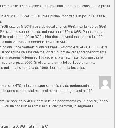
er ca este defapt o placa la un pret mult prea mare, consider ca pretul
n 470 cu 8GB, cei 8GB au prea putina importanta in jocuri la 1080P,
i.
u 3GB este cu 5-10% mai slab decat unul cu 6GB, insa la 470 cu 8GB
25%, ceea ce spune mult de puterea unui 470 cu 8GB. Pana la urma
B la pret de un 480 cu 8GB, chiar daca nu versiune de tot a lul 480,
e a forta vanzarea modelelor de varf la AMD.
a ce am luat 4 varinate si am returnat 3 varante 470 4GB, 1060 3GB si
i pot spune ca este cea mai ok din punct de veder pret performanta.
 el in aceeasi dilema eu 1 luata, el alta si returnate, apoi am tras la
 meu ca a picat 1060! Si el pana la urma tot pe 1060 a ramas.
cu putin mai slaba fata de 1060 depinde de la joc la joc.
asus strix 470, aduce un spor semnificativ de performanta, dar
e in urma consumului mult mai mare de energie, atat rx 470
mare, se pare ca rx 480 e cam la fel de performanta ca un gtx970, iar gtx
0 cu un consum mult mai mic. E clar, per total, in segmentul
aming X 8G | Stiri IT & C