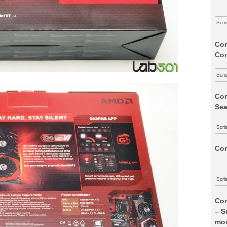
Scri
Com
Co
Scri
Com
Sea
Scri
Com
Scri
Com
– S
mon