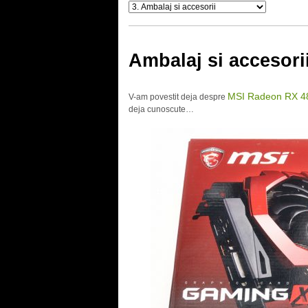
Ambalaj si accesori
MSI Radeon RX 4
V-am povestit deja despre
deja cunoscute…