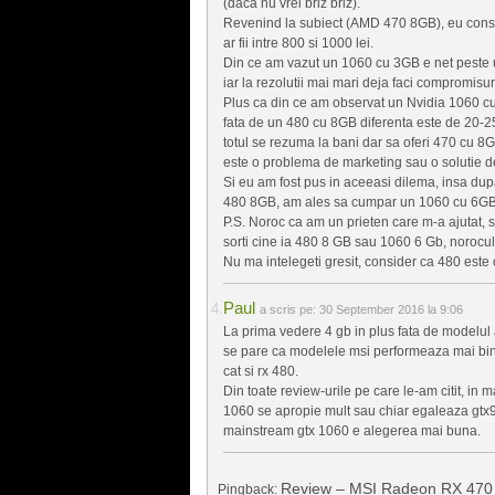
(daca nu vrei briz briz).
Revenind la subiect (AMD 470 8GB), eu consid
ar fii intre 800 si 1000 lei.
Din ce am vazut un 1060 cu 3GB e net peste u
iar la rezolutii mai mari deja faci compromisur
Plus ca din ce am observat un Nvidia 1060 c
fata de un 480 cu 8GB diferenta este de 20-
totul se rezuma la bani dar sa oferi 470 cu 8G
este o problema de marketing sau o solutie d
Si eu am fost pus in aceeasi dilema, insa dup
480 8GB, am ales sa cumpar un 1060 cu 6GB s
P.S. Noroc ca am un prieten care m-a ajutat, si
sorti cine ia 480 8 GB sau 1060 6 Gb, norocul
Nu ma intelegeti gresit, consider ca 480 este 
Paul
a scris pe:
30 September 2016 la 9:06
La prima vedere 4 gb in plus fata de modelul 
se pare ca modelele msi performeaza mai bin
cat si rx 480.
Din toate review-urile pe care le-am citit, in 
1060 se apropie mult sau chiar egaleaza gtx98
mainstream gtx 1060 e alegerea mai buna.
Review – MSI Radeon RX 470 G
Pingback: