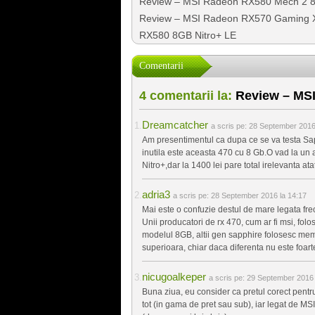
Review – MSI Radeon RX580 Mech 2 
Review – MSI Radeon RX570 Gaming 
RX580 8GB Nitro+ LE
Comentarii
4 comentarii la:
Review – MSI
Dreamcatcher
a scris pe:
28 September 2016 
Am presentimentul ca dupa ce se va testa Sa
inutila este aceasta 470 cu 8 Gb.O vad la un 
Nitro+,dar la 1400 lei pare total irelevanta a
adria3
a scris pe:
28 September 2016 la 14:17
Mai este o confuzie destul de mare legata fre
Unii producatori de rx 470, cum ar fi msi, fo
modelul 8GB, altii gen sapphire folosesc mem
superioara, chiar daca diferenta nu este foarte
nicugoalkeper
a scris pe:
29 September 2016 
Buna ziua, eu consider ca pretul corect pentr
tot (in gama de pret sau sub), iar legat de M