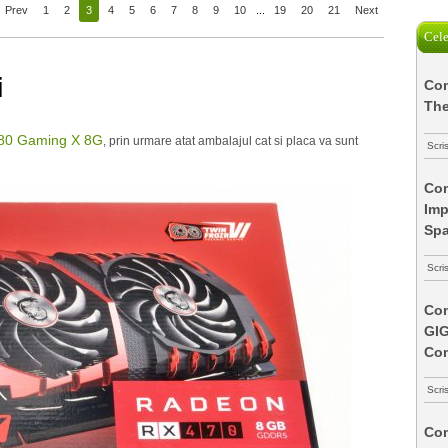
Prev
1
2
3
4
5
6
7
8
9
10
...
19
20
21
Next
Cele
i
Com
The
80 Gaming X 8G
, prin urmare atat ambalajul cat si placa va sunt
Scri
Com
Imp
Spa
Scri
Com
GI
Co
Scri
Com