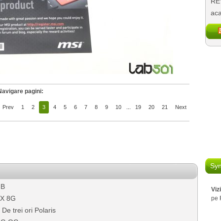
REV
aca
Navigare pagini:
Prev
1
2
3
4
5
6
7
8
9
10
...
19
20
21
Next
Syn
GB
Viz
 X 8G
pe 
 trei ori Polaris