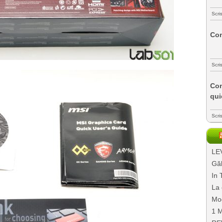
Scri
Com
Scri
Com
qui
Scri
LEV
Găl
In 
La 
Mo
1 M