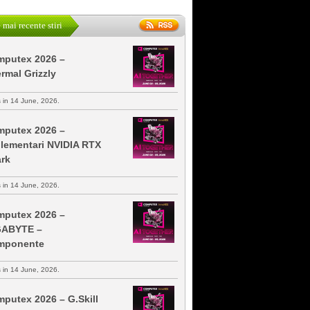
 mai recente stiri
putex 2026 –
rmal Grizzly
s in 14 June, 2026.
putex 2026 –
lementari NVIDIA RTX
rk
s in 14 June, 2026.
putex 2026 –
GABYTE –
mponente
s in 14 June, 2026.
putex 2026 – G.Skill