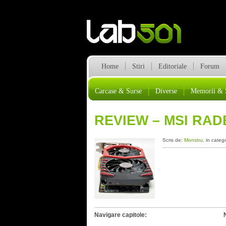
Home
Stiri
Editoriale
Forum
Carcase & Surse
Diverse
Memorii & 
REVIEW – MSI RAD
Scris de:
Monstru
, in categ
Navigare capitole: