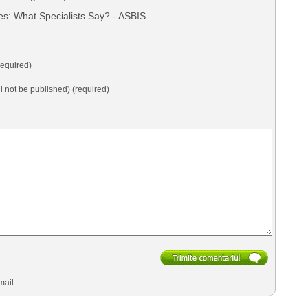
: What Specialists Say? - ASBIS
equired)
ll not be published) (required)
mail.